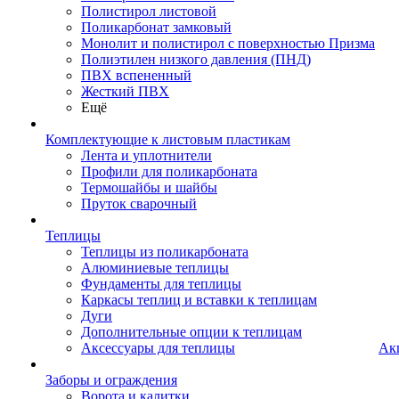
Полистирол листовой
Поликарбонат замковый
Монолит и полистирол с поверхностью Призма
Полиэтилен низкого давления (ПНД)
ПВХ вспененный
Жесткий ПВХ
Ещё
Комплектующие к листовым пластикам
Лента и уплотнители
Профили для поликарбоната
Термошайбы и шайбы
Пруток сварочный
Теплицы
Теплицы из поликарбоната
Алюминиевые теплицы
Фундаменты для теплицы
Каркасы теплиц и вставки к теплицам
Дуги
Дополнительные опции к теплицам
Аксессуары для теплицы
Ак
Заборы и ограждения
Ворота и калитки