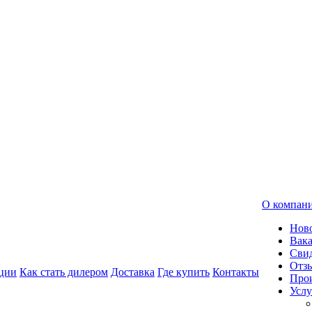
О компан
Нов
Вак
Свид
Отз
ции
Как стать дилером
Доставка
Где купить
Контакты
Про
Услу