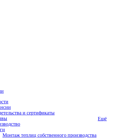
ии
ости
ансии
етельства и сертификаты
ывы
Ещё
изводство
ги
Монтаж теплиц собственного производства