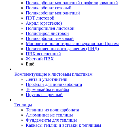
Поликарбонат монолитный профилированный
Поликарбонат сотовый
Поликарбонат монолитный
ПЭТ листовой
Акрил (оргстекло)
Полипропилен листовой
Полистирол листовой
Поликарбонат замковый
Монолит и полистирол с поверхностью Призма
Полиэтилен низкого давления (ПНД)
ПВХ вспененный
Жесткий ПВХ
Ещё
Комплектующие к листовым пластикам
Лента и уплотнители
Профили для поликарбоната
Термошайбы и шайбы
Пруток сварочный
Теплицы
Теплицы из поликарбоната
Алюминиевые теплицы
Фундаменты для теплицы
Каркасы теплиц и вставки к теплицам