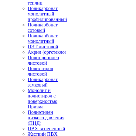
теплиц
Поликарбонат
монолитный
профилированный
Поликарбонат
сотовый
Поликарбонат
монолитный
ПЭТ листовой
Акрил (оргстекло)
Полипропилен
листовой
Полистирол
листовой
Поликарбонат
замковый
Монолит и
полистирол с
поверхностью
Призма
Полиэтилен
низкого давления
(ПНД)
ПВХ вспененный
Жесткий ПВХ