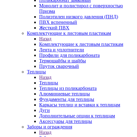
Поликарбонат замковый
Монолит и полистирол с поверхностью
Призма
Полиэтилен низкого давления (ПНД)
ПВХ вспененный
Жесткий ПВХ
Комплектующие к листовым пластикам
Назад
Комплектующие к листовым пластикам
Лента и уплотнители
Профили для поликарбоната
Термошайбы и шайбы
Пруток сварочный
Теплицы
Назад
Теплицы
Теплицы из поликарбоната
Алюминиевые теплицы
Фундаменты для теплицы
Каркасы теплиц и вставки к теплицам
Дуги
Дополнительные опции к теплицам
Аксессуары для теплицы
Заборы и ограждения
Назад