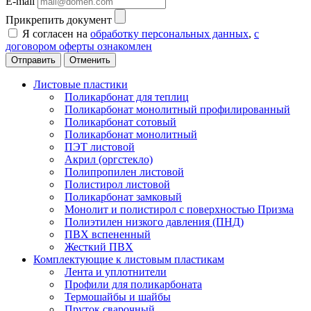
E-mail
Прикрепить документ
Я согласен на
обработку персональных данных
,
с
договором оферты ознакомлен
Отменить
Листовые пластики
Поликарбонат для теплиц
Поликарбонат монолитный профилированный
Поликарбонат сотовый
Поликарбонат монолитный
ПЭТ листовой
Акрил (оргстекло)
Полипропилен листовой
Полистирол листовой
Поликарбонат замковый
Монолит и полистирол с поверхностью Призма
Полиэтилен низкого давления (ПНД)
ПВХ вспененный
Жесткий ПВХ
Комплектующие к листовым пластикам
Лента и уплотнители
Профили для поликарбоната
Термошайбы и шайбы
Пруток сварочный