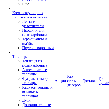
Ещё
Комплектующие к
листовым пластикам
Лента и
уплотнители
Профили для
поликарбоната
Термошайбы и
шайбы
Пруток сварочный
Теплицы
Теплицы из
поликарбоната
Алюминиевые
теплицы
Как
Фундаменты для
Где
Акции
стать
Доставка
теплицы
купит
дилером
Каркасы теплиц и
вставки к
теплицам
Дуги
Дополнительные