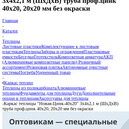
3х4х2,1 м (ШхДхВ) труба проф.цинк
40х20, 20х20 мм без окраски
Главная
-
Каталог
-
Теплицы
Листовые пластики
Комплектующие к листовым
пластикам
Теплицы
Заборы и ограждения
Пластиковые
емкости
Беседки
Геотекстиль
Композитная арматура
АКП
(Алюминиевые композитные панели)
Розничный
ассортимент
Резиновая плитка
Автономные очистные
системы
Погреба
Уцененный товар
-
Каркас теплиц
Теплицы из поликарбоната
Алюминиевые
теплицы
Фундаменты для теплицы
Дуги
Дополнительные
опции к теплицам
Аксессуары для теплицы
-
Каркас теплицы "Новая-Цинк-40х20" 3х4х2,1 м (ШхДхВ)
труба проф.цинк 40х20, 20х20 мм без окраски