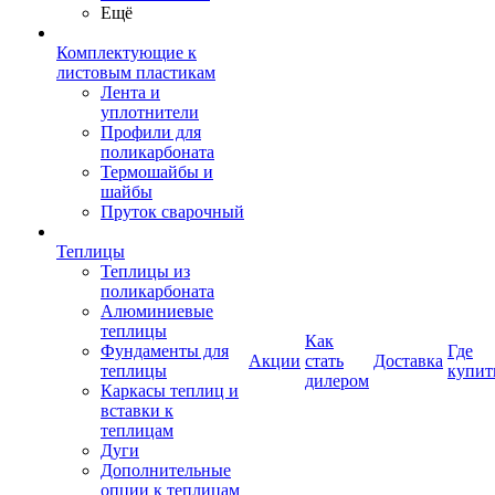
Ещё
Комплектующие к
листовым пластикам
Лента и
уплотнители
Профили для
поликарбоната
Термошайбы и
шайбы
Пруток сварочный
Теплицы
Теплицы из
поликарбоната
Алюминиевые
теплицы
Как
Фундаменты для
Где
Акции
стать
Доставка
теплицы
купит
дилером
Каркасы теплиц и
вставки к
теплицам
Дуги
Дополнительные
опции к теплицам