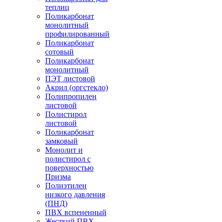
теплиц
Поликарбонат
монолитный
профилированный
Поликарбонат
сотовый
Поликарбонат
монолитный
ПЭТ листовой
Акрил (оргстекло)
Полипропилен
листовой
Полистирол
листовой
Поликарбонат
замковый
Монолит и
полистирол с
поверхностью
Призма
Полиэтилен
низкого давления
(ПНД)
ПВХ вспененный
Жесткий ПВХ