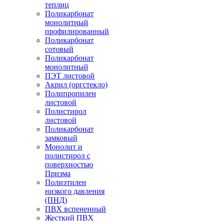
теплиц
Поликарбонат
монолитный
профилированный
Поликарбонат
сотовый
Поликарбонат
монолитный
ПЭТ листовой
Акрил (оргстекло)
Полипропилен
листовой
Полистирол
листовой
Поликарбонат
замковый
Монолит и
полистирол с
поверхностью
Призма
Полиэтилен
низкого давления
(ПНД)
ПВХ вспененный
Жесткий ПВХ