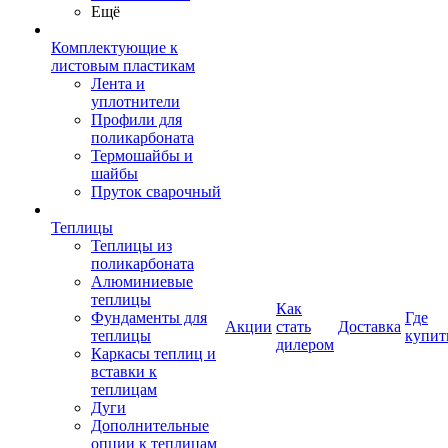
Ещё
Комплектующие к
листовым пластикам
Лента и
уплотнители
Профили для
поликарбоната
Термошайбы и
шайбы
Пруток сварочный
Теплицы
Теплицы из
поликарбоната
Алюминиевые
теплицы
Как
Фундаменты для
Где
Акции
стать
Доставка
теплицы
купит
дилером
Каркасы теплиц и
вставки к
теплицам
Дуги
Дополнительные
опции к теплицам