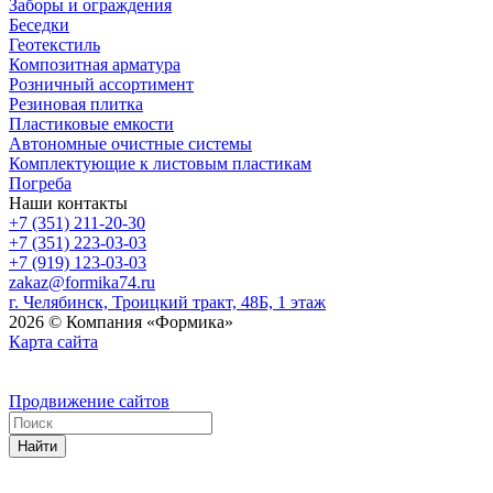
Заборы и ограждения
Беседки
Геотекстиль
Композитная арматура
Розничный ассортимент
Резиновая плитка
Пластиковые емкости
Автономные очистные системы
Комплектующие к листовым пластикам
Погреба
Наши контакты
+7 (351) 211-20-30
+7 (351) 223-03-03
+7 (919) 123-03-03
zakaz@formika74.ru
г. Челябинск, Троицкий тракт, 48Б, 1 этаж
2026 © Компания «Формика»
Карта сайта
Продвижение сайтов
Найти