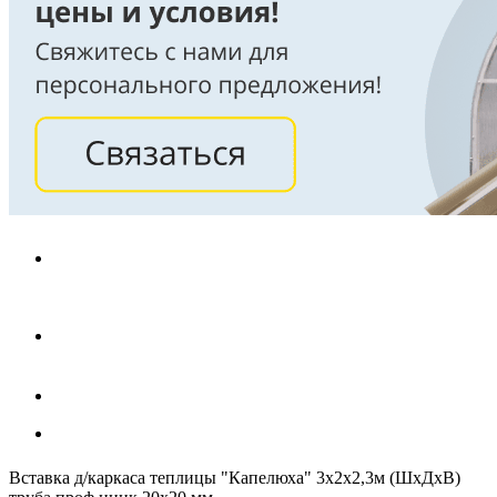
Вставка д/каркаса теплицы "Капелюха" 3х2х2,3м (ШхДхВ)