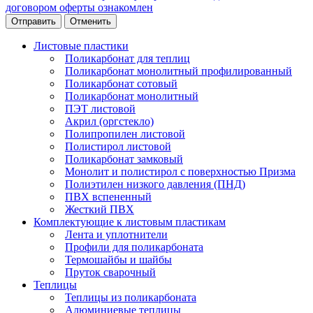
договором оферты ознакомлен
Отменить
Листовые пластики
Поликарбонат для теплиц
Поликарбонат монолитный профилированный
Поликарбонат сотовый
Поликарбонат монолитный
ПЭТ листовой
Акрил (оргстекло)
Полипропилен листовой
Полистирол листовой
Поликарбонат замковый
Монолит и полистирол с поверхностью Призма
Полиэтилен низкого давления (ПНД)
ПВХ вспененный
Жесткий ПВХ
Комплектующие к листовым пластикам
Лента и уплотнители
Профили для поликарбоната
Термошайбы и шайбы
Пруток сварочный
Теплицы
Теплицы из поликарбоната
Алюминиевые теплицы