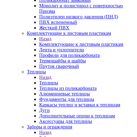
Поликарбонат замковый
Монолит и полистирол с поверхностью
Призма
Полиэтилен низкого давления (ПНД)
ПВХ вспененный
Жесткий ПВХ
Комплектующие к листовым пластикам
Назад
Комплектующие к листовым пластикам
Лента и уплотнители
Профили для поликарбоната
Термошайбы и шайбы
Пруток сварочный
Теплицы
Назад
Теплицы
Теплицы из поликарбоната
Алюминиевые теплицы
Фундаменты для теплицы
Каркасы теплиц и вставки к теплицам
Дуги
Дополнительные опции к теплицам
Аксессуары для теплицы
Заборы и ограждения
Назад