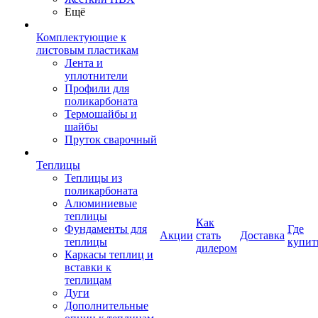
Ещё
Комплектующие к
листовым пластикам
Лента и
уплотнители
Профили для
поликарбоната
Термошайбы и
шайбы
Пруток сварочный
Теплицы
Теплицы из
поликарбоната
Алюминиевые
теплицы
Как
Фундаменты для
Где
Акции
стать
Доставка
теплицы
купит
дилером
Каркасы теплиц и
вставки к
теплицам
Дуги
Дополнительные