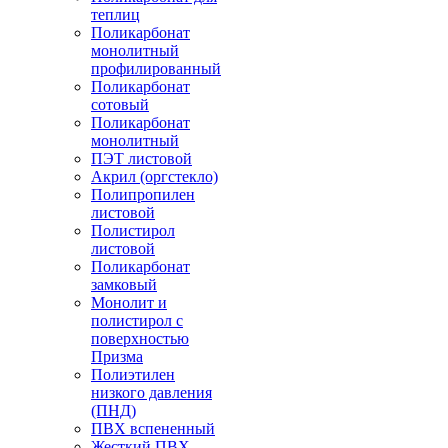
теплиц
Поликарбонат
монолитный
профилированный
Поликарбонат
сотовый
Поликарбонат
монолитный
ПЭТ листовой
Акрил (оргстекло)
Полипропилен
листовой
Полистирол
листовой
Поликарбонат
замковый
Монолит и
полистирол с
поверхностью
Призма
Полиэтилен
низкого давления
(ПНД)
ПВХ вспененный
Жесткий ПВХ