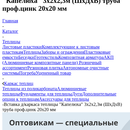
"Капелюха" 3х2х2,3м (ШхДхВ) труба
проф.цинк 20х20 мм
Главная
-
Каталог
-
Теплицы
Листовые пластики
Комплектующие к листовым
пластикам
Теплицы
Заборы и ограждения
Пластиковые
емкости
Беседки
Геотекстиль
Композитная арматура
АКП
(Алюминиевые композитные панели)
Розничный
ассортимент
Резиновая плитка
Автономные очистные
системы
Погреба
Уцененный товар
-
Каркас теплиц
Теплицы из поликарбоната
Алюминиевые
теплицы
Фундаменты для теплицы
Дуги
Дополнительные
опции к теплицам
Аксессуары для теплицы
-
Вставка д/каркаса теплицы "Капелюха" 3х2х2,3м (ШхДхВ)
труба проф.цинк 20х20 мм