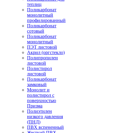
теплиц
Поликарбонат
монолитный
профилированный
Поликарбонат
сотовый
Поликарбонат
монолитный
ПЭТ листовой
Акрил (оргстекло)
Полипропилен
листовой
Полистирол
листовой
Поликарбонат
замковый
Монолит и
полистирол с
поверхностью
Призма
Полиэтилен
низкого давления
(ПНД)
ПВХ вспененный
Жесткий ПВХ