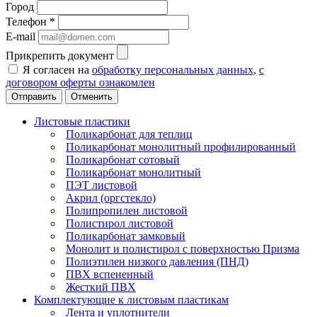
Город
Телефон
*
E-mail
Прикрепить документ
Я согласен на
обработку персональных данных
,
с
договором оферты ознакомлен
Отменить
Листовые пластики
Поликарбонат для теплиц
Поликарбонат монолитный профилированный
Поликарбонат сотовый
Поликарбонат монолитный
ПЭТ листовой
Акрил (оргстекло)
Полипропилен листовой
Полистирол листовой
Поликарбонат замковый
Монолит и полистирол с поверхностью Призма
Полиэтилен низкого давления (ПНД)
ПВХ вспененный
Жесткий ПВХ
Комплектующие к листовым пластикам
Лента и уплотнители