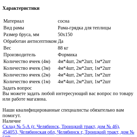
Характеристики
Материал
сосна
Вид рамы
Рама-грядка для теплицы
Размер бруса, мм
50х150
Обработан антисептиком
Да
Вес
88 кг
Производитель
Формика
Количество ячеек (4м)
4м*4шт, 2м*2шт, 1м*2шт
Количество ячеек (3м)
4м*4шт, 2м*2шт, 1м*2шт
Количество ячеек (2м)
4м*4шт, 2м*2шт, 1м*2шт
Количество ячеек (1м)
4м*4шт, 2м*2шт, 1м*2шт
Задать вопрос
Вы можете задать любой интересующий вас вопрос по товару
или работе магазина.
Наши квалифицированные специалисты обязательно вам
помогут.
Наличие
Склад № 5-А (г. Челябинск, Троицкий тракт, дом № 46),
454053, Челябинская обл, Челябинск г, Троицкий тракт, дом №