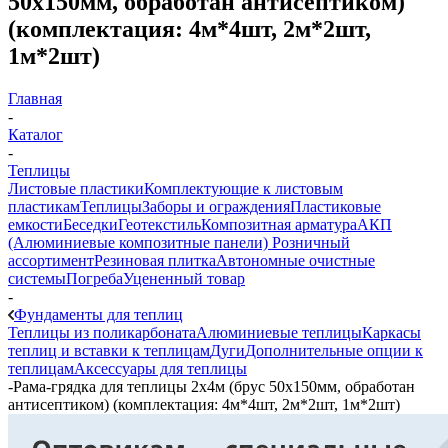
50х150мм, обработан антисептиком)
(комплектация: 4м*4шт, 2м*2шт,
1м*2шт)
Главная
-
Каталог
-
Теплицы
Листовые пластики
Комплектующие к листовым
пластикам
Теплицы
Заборы и ограждения
Пластиковые
емкости
Беседки
Геотекстиль
Композитная арматура
АКП
(Алюминиевые композитные панели)
Розничный
ассортимент
Резиновая плитка
Автономные очистные
системы
Погреба
Уцененный товар
-
Фундаменты для теплиц
Теплицы из поликарбоната
Алюминиевые теплицы
Каркасы
теплиц и вставки к теплицам
Дуги
Дополнительные опции к
теплицам
Аксессуары для теплицы
-
Рама-грядка для теплицы 2х4м (брус 50х150мм, обработан
антисептиком) (комплектация: 4м*4шт, 2м*2шт, 1м*2шт)