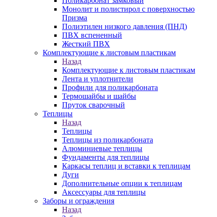
Поликарбонат замковый
Монолит и полистирол с поверхностью
Призма
Полиэтилен низкого давления (ПНД)
ПВХ вспененный
Жесткий ПВХ
Комплектующие к листовым пластикам
Назад
Комплектующие к листовым пластикам
Лента и уплотнители
Профили для поликарбоната
Термошайбы и шайбы
Пруток сварочный
Теплицы
Назад
Теплицы
Теплицы из поликарбоната
Алюминиевые теплицы
Фундаменты для теплицы
Каркасы теплиц и вставки к теплицам
Дуги
Дополнительные опции к теплицам
Аксессуары для теплицы
Заборы и ограждения
Назад