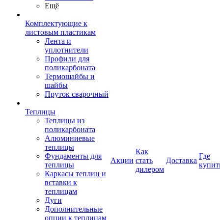
Ещё
Комплектующие к
листовым пластикам
Лента и
уплотнители
Профили для
поликарбоната
Термошайбы и
шайбы
Пруток сварочный
Теплицы
Теплицы из
поликарбоната
Алюминиевые
теплицы
Как
Фундаменты для
Где
Акции
стать
Доставка
теплицы
купит
дилером
Каркасы теплиц и
вставки к
теплицам
Дуги
Дополнительные
опции к теплицам