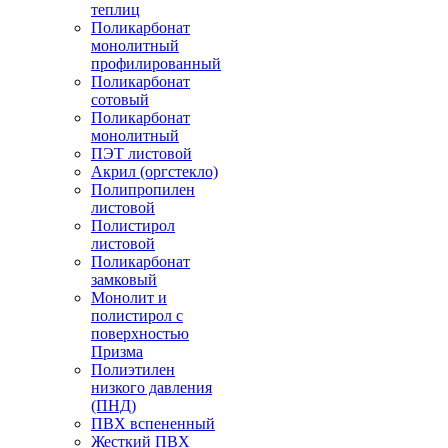
теплиц
Поликарбонат
монолитный
профилированный
Поликарбонат
сотовый
Поликарбонат
монолитный
ПЭТ листовой
Акрил (оргстекло)
Полипропилен
листовой
Полистирол
листовой
Поликарбонат
замковый
Монолит и
полистирол с
поверхностью
Призма
Полиэтилен
низкого давления
(ПНД)
ПВХ вспененный
Жесткий ПВХ