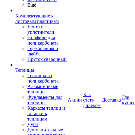
Ещё
Комплектующие к
листовым пластикам
Лента и
уплотнители
Профили для
поликарбоната
Термошайбы и
шайбы
Пруток сварочный
Теплицы
Теплицы из
поликарбоната
Алюминиевые
теплицы
Как
Фундаменты для
Где
Акции
стать
Доставка
теплицы
купит
дилером
Каркасы теплиц и
вставки к
теплицам
Дуги
Дополнительные