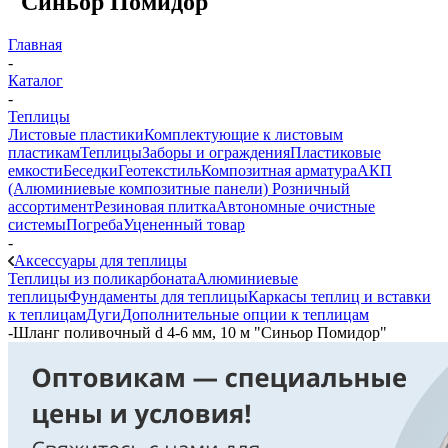
"Синьор Помидор"
Главная
-
Каталог
-
Теплицы
Листовые пластики
Комплектующие к листовым
пластикам
Теплицы
Заборы и ограждения
Пластиковые
емкости
Беседки
Геотекстиль
Композитная арматура
АКП
(Алюминиевые композитные панели)
Розничный
ассортимент
Резиновая плитка
Автономные очистные
системы
Погреба
Уцененный товар
-
Аксессуары для теплицы
Теплицы из поликарбоната
Алюминиевые
теплицы
Фундаменты для теплицы
Каркасы теплиц и вставки
к теплицам
Дуги
Дополнительные опции к теплицам
-
Шланг поливочный d 4-6 мм, 10 м "Синьор Помидор"