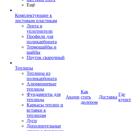
Ещё
Комплектующие к
листовым пластикам
Лента и
уплотнители
Профили для
поликарбоната
Термошайбы и
шайбы
Пруток сварочный
Теплицы
Теплицы из
поликарбоната
Алюминиевые
теплицы
Как
Фундаменты для
Где
Акции
стать
Доставка
теплицы
купит
дилером
Каркасы теплиц и
вставки к
теплицам
Дуги
Дополнительные