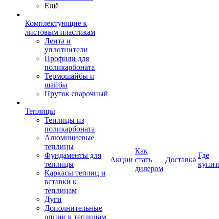
Ещё
Комплектующие к
листовым пластикам
Лента и
уплотнители
Профили для
поликарбоната
Термошайбы и
шайбы
Пруток сварочный
Теплицы
Теплицы из
поликарбоната
Алюминиевые
теплицы
Как
Фундаменты для
Где
Акции
стать
Доставка
теплицы
купит
дилером
Каркасы теплиц и
вставки к
теплицам
Дуги
Дополнительные
опции к теплицам