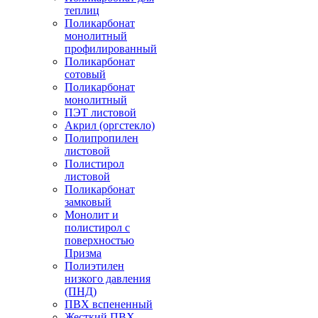
теплиц
Поликарбонат
монолитный
профилированный
Поликарбонат
сотовый
Поликарбонат
монолитный
ПЭТ листовой
Акрил (оргстекло)
Полипропилен
листовой
Полистирол
листовой
Поликарбонат
замковый
Монолит и
полистирол с
поверхностью
Призма
Полиэтилен
низкого давления
(ПНД)
ПВХ вспененный
Жесткий ПВХ