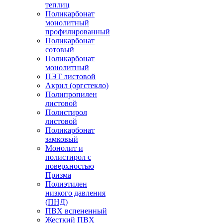
теплиц
Поликарбонат
монолитный
профилированный
Поликарбонат
сотовый
Поликарбонат
монолитный
ПЭТ листовой
Акрил (оргстекло)
Полипропилен
листовой
Полистирол
листовой
Поликарбонат
замковый
Монолит и
полистирол с
поверхностью
Призма
Полиэтилен
низкого давления
(ПНД)
ПВХ вспененный
Жесткий ПВХ