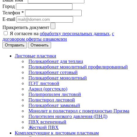
Город
Телефон
*
E-mail
Прикрепить документ
Я согласен на
обработку персональных данных
,
с
договором оферты ознакомлен
Отменить
Листовые пластики
Поликарбонат для теплиц
Поликарбонат монолитный профилированный
Поликарбонат сотовый
Поликарбонат монолитный
ПЭТ листовой
Акрил (оргстекло)
Полипропилен листовой
Полистирол листовой
Поликарбонат замковый
Монолит и полистирол с поверхностью Призма
Полиэтилен низкого давления (ПНД)
ПВХ вспененный
Жесткий ПВХ
Комплектующие к листовым пластикам