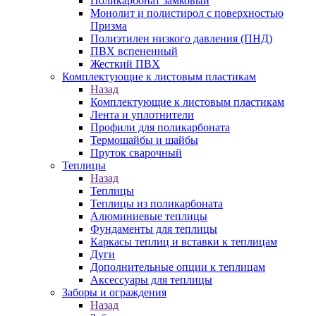
Поликарбонат замковый
Монолит и полистирол с поверхностью
Призма
Полиэтилен низкого давления (ПНД)
ПВХ вспененный
Жесткий ПВХ
Комплектующие к листовым пластикам
Назад
Комплектующие к листовым пластикам
Лента и уплотнители
Профили для поликарбоната
Термошайбы и шайбы
Пруток сварочный
Теплицы
Назад
Теплицы
Теплицы из поликарбоната
Алюминиевые теплицы
Фундаменты для теплицы
Каркасы теплиц и вставки к теплицам
Дуги
Дополнительные опции к теплицам
Аксессуары для теплицы
Заборы и ограждения
Назад