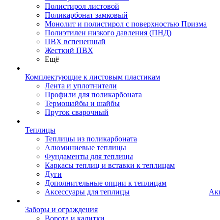
Полистирол листовой
Поликарбонат замковый
Монолит и полистирол с поверхностью Призма
Полиэтилен низкого давления (ПНД)
ПВХ вспененный
Жесткий ПВХ
Ещё
Комплектующие к листовым пластикам
Лента и уплотнители
Профили для поликарбоната
Термошайбы и шайбы
Пруток сварочный
Теплицы
Теплицы из поликарбоната
Алюминиевые теплицы
Фундаменты для теплицы
Каркасы теплиц и вставки к теплицам
Дуги
Дополнительные опции к теплицам
Аксессуары для теплицы
Ак
Заборы и ограждения
Ворота и калитки