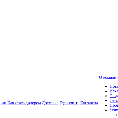
О компан
Нов
Вак
Свид
Отз
ции
Как стать дилером
Доставка
Где купить
Контакты
Про
Услу