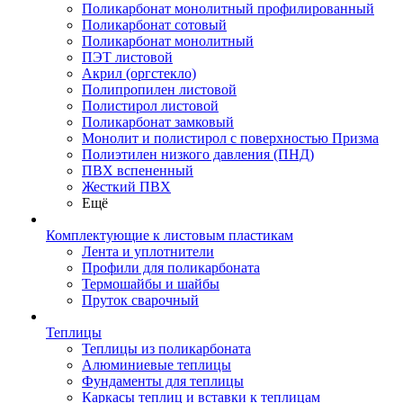
Поликарбонат монолитный профилированный
Поликарбонат сотовый
Поликарбонат монолитный
ПЭТ листовой
Акрил (оргстекло)
Полипропилен листовой
Полистирол листовой
Поликарбонат замковый
Монолит и полистирол с поверхностью Призма
Полиэтилен низкого давления (ПНД)
ПВХ вспененный
Жесткий ПВХ
Ещё
Комплектующие к листовым пластикам
Лента и уплотнители
Профили для поликарбоната
Термошайбы и шайбы
Пруток сварочный
Теплицы
Теплицы из поликарбоната
Алюминиевые теплицы
Фундаменты для теплицы
Каркасы теплиц и вставки к теплицам