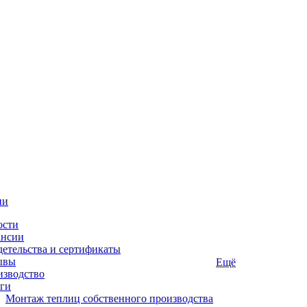
ии
ости
ансии
етельства и сертификаты
ывы
Ещё
изводство
ги
Монтаж теплиц собственного производства