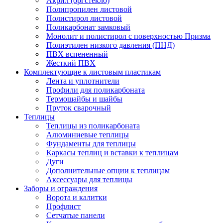
Акрил (оргстекло)
Полипропилен листовой
Полистирол листовой
Поликарбонат замковый
Монолит и полистирол с поверхностью Призма
Полиэтилен низкого давления (ПНД)
ПВХ вспененный
Жесткий ПВХ
Комплектующие к листовым пластикам
Лента и уплотнители
Профили для поликарбоната
Термошайбы и шайбы
Пруток сварочный
Теплицы
Теплицы из поликарбоната
Алюминиевые теплицы
Фундаменты для теплицы
Каркасы теплиц и вставки к теплицам
Дуги
Дополнительные опции к теплицам
Аксессуары для теплицы
Заборы и ограждения
Ворота и калитки
Профлист
Сетчатые панели