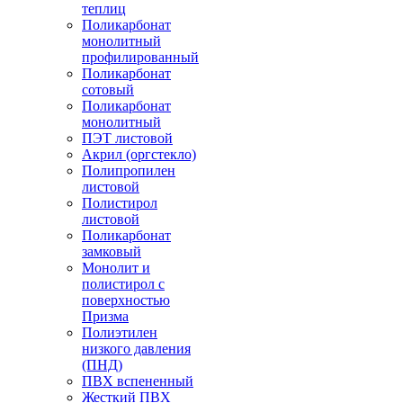
теплиц
Поликарбонат
монолитный
профилированный
Поликарбонат
сотовый
Поликарбонат
монолитный
ПЭТ листовой
Акрил (оргстекло)
Полипропилен
листовой
Полистирол
листовой
Поликарбонат
замковый
Монолит и
полистирол с
поверхностью
Призма
Полиэтилен
низкого давления
(ПНД)
ПВХ вспененный
Жесткий ПВХ