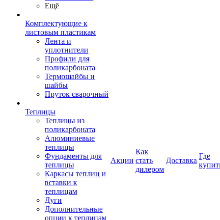
Ещё
Комплектующие к
листовым пластикам
Лента и
уплотнители
Профили для
поликарбоната
Термошайбы и
шайбы
Пруток сварочный
Теплицы
Теплицы из
поликарбоната
Алюминиевые
теплицы
Как
Фундаменты для
Где
Акции
стать
Доставка
теплицы
купит
дилером
Каркасы теплиц и
вставки к
теплицам
Дуги
Дополнительные
опции к теплицам