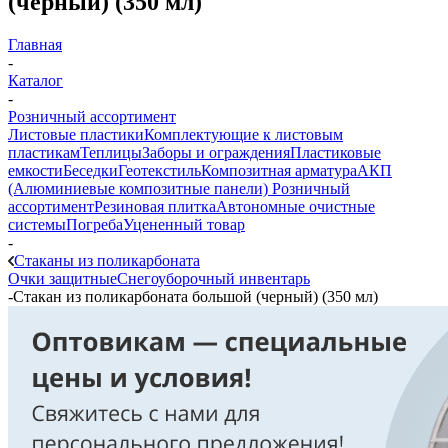
(черный) (350 мл)
Главная
-
Каталог
-
Розничный ассортимент
Листовые пластики
Комплектующие к листовым
пластикам
Теплицы
Заборы и ограждения
Пластиковые
емкости
Беседки
Геотекстиль
Композитная арматура
АКП
(Алюминиевые композитные панели)
Розничный
ассортимент
Резиновая плитка
Автономные очистные
системы
Погреба
Уцененный товар
-
Стаканы из поликарбоната
Очки защитные
Снегоуборочный инвентарь
-
Стакан из поликарбоната большой (черный) (350 мл)