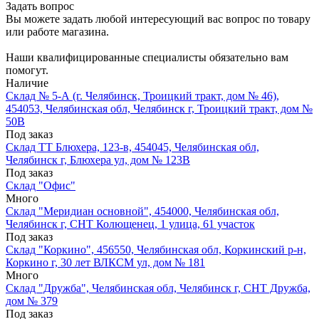
Задать вопрос
Вы можете задать любой интересующий вас вопрос по товару
или работе магазина.
Наши квалифицированные специалисты обязательно вам
помогут.
Наличие
Склад № 5-А (г. Челябинск, Троицкий тракт, дом № 46),
454053, Челябинская обл, Челябинск г, Троицкий тракт, дом №
50В
Под заказ
Склад ТТ Блюхера, 123-в, 454045, Челябинская обл,
Челябинск г, Блюхера ул, дом № 123В
Под заказ
Склад "Офис"
Много
Склад "Меридиан основной", 454000, Челябинская обл,
Челябинск г, СНТ Колющенец, 1 улица, 61 участок
Под заказ
Склад "Коркино", 456550, Челябинская обл, Коркинский р-н,
Коркино г, 30 лет ВЛКСМ ул, дом № 181
Много
Склад "Дружба", Челябинская обл, Челябинск г, СНТ Дружба,
дом № 379
Под заказ