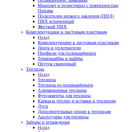
Поликарбонат замковый
Монолит и полистирол с поверхностью
Призма
Полиэтилен низкого давления (ПНД)
ПВХ вспененный
Жесткий ПВХ
Комплектующие к листовым пластикам
Назад
Комплектующие к листовым пластикам
Лента и уплотнители
Профили для поликарбоната
Термошайбы и шайбы
Пруток сварочный
Теплицы
Назад
Теплицы
Теплицы из поликарбоната
Алюминиевые теплицы
Фундаменты для теплицы
Каркасы теплиц и вставки к теплицам
Дуги
Дополнительные опции к теплицам
Аксессуары для теплицы
Заборы и ограждения
Назад