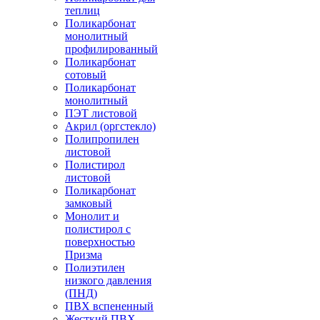
теплиц
Поликарбонат
монолитный
профилированный
Поликарбонат
сотовый
Поликарбонат
монолитный
ПЭТ листовой
Акрил (оргстекло)
Полипропилен
листовой
Полистирол
листовой
Поликарбонат
замковый
Монолит и
полистирол с
поверхностью
Призма
Полиэтилен
низкого давления
(ПНД)
ПВХ вспененный
Жесткий ПВХ