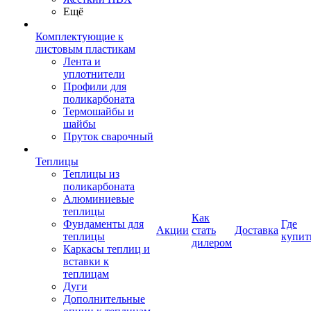
Ещё
Комплектующие к
листовым пластикам
Лента и
уплотнители
Профили для
поликарбоната
Термошайбы и
шайбы
Пруток сварочный
Теплицы
Теплицы из
поликарбоната
Алюминиевые
теплицы
Как
Фундаменты для
Где
Акции
стать
Доставка
теплицы
купит
дилером
Каркасы теплиц и
вставки к
теплицам
Дуги
Дополнительные