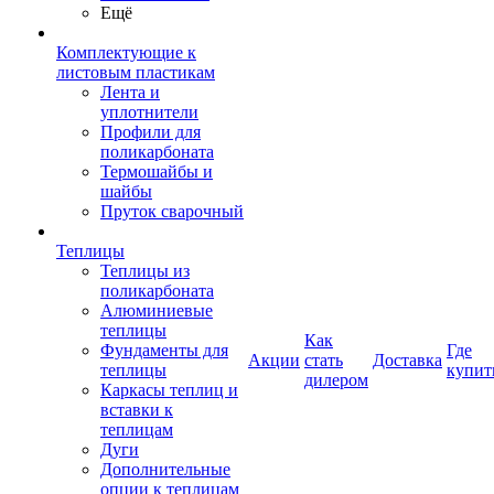
Ещё
Комплектующие к
листовым пластикам
Лента и
уплотнители
Профили для
поликарбоната
Термошайбы и
шайбы
Пруток сварочный
Теплицы
Теплицы из
поликарбоната
Алюминиевые
теплицы
Как
Фундаменты для
Где
Акции
стать
Доставка
теплицы
купит
дилером
Каркасы теплиц и
вставки к
теплицам
Дуги
Дополнительные
опции к теплицам