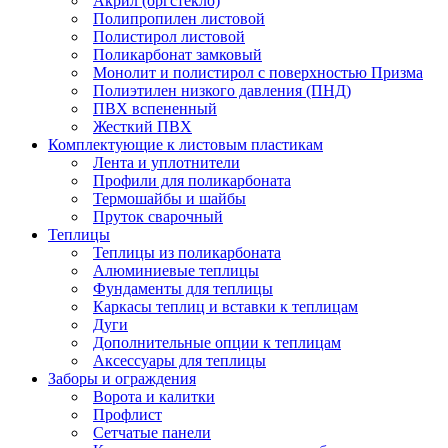
Акрил (оргстекло)
Полипропилен листовой
Полистирол листовой
Поликарбонат замковый
Монолит и полистирол с поверхностью Призма
Полиэтилен низкого давления (ПНД)
ПВХ вспененный
Жесткий ПВХ
Комплектующие к листовым пластикам
Лента и уплотнители
Профили для поликарбоната
Термошайбы и шайбы
Пруток сварочный
Теплицы
Теплицы из поликарбоната
Алюминиевые теплицы
Фундаменты для теплицы
Каркасы теплиц и вставки к теплицам
Дуги
Дополнительные опции к теплицам
Аксессуары для теплицы
Заборы и ограждения
Ворота и калитки
Профлист
Сетчатые панели