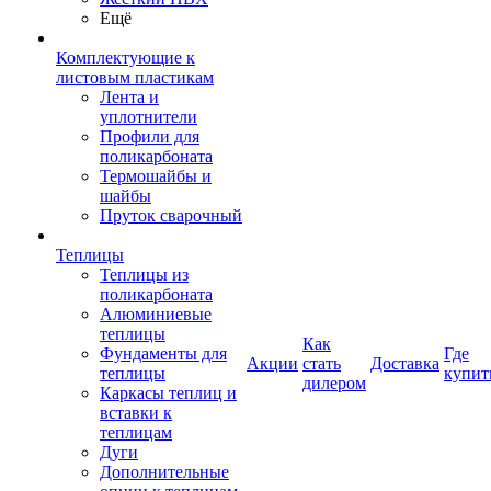
Ещё
Комплектующие к
листовым пластикам
Лента и
уплотнители
Профили для
поликарбоната
Термошайбы и
шайбы
Пруток сварочный
Теплицы
Теплицы из
поликарбоната
Алюминиевые
теплицы
Как
Фундаменты для
Где
Акции
стать
Доставка
теплицы
купит
дилером
Каркасы теплиц и
вставки к
теплицам
Дуги
Дополнительные