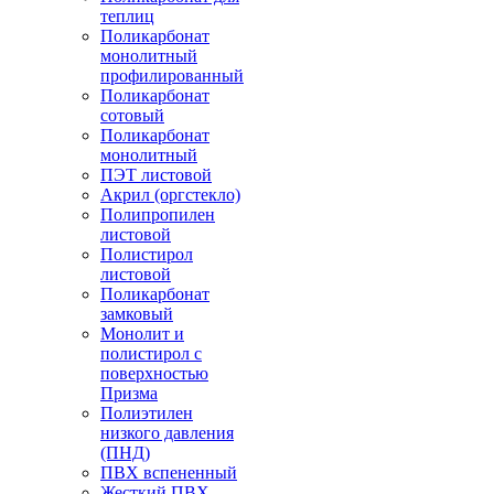
теплиц
Поликарбонат
монолитный
профилированный
Поликарбонат
сотовый
Поликарбонат
монолитный
ПЭТ листовой
Акрил (оргстекло)
Полипропилен
листовой
Полистирол
листовой
Поликарбонат
замковый
Монолит и
полистирол с
поверхностью
Призма
Полиэтилен
низкого давления
(ПНД)
ПВХ вспененный
Жесткий ПВХ