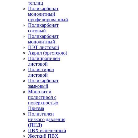
теплиц
Поликарбонат
монолитный
профилированный
Поликарбонат
сотовый
Поликарбонат
монолитный
ПЭТ листовой
Акрил (оргстекло)
Полипропилен
листовой
Полистирол
листовой
Поликарбонат
замковый
Монолит и
полистирол с
поверхностью
Призма
Полиэтилен
низкого давления
(ПНД)
ПВХ вспененный
Жесткий ПВХ