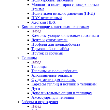
Поликарбонат замковый
Монолит и полистирол с поверхностью
Призма
Полиэтилен низкого давления (ПНД)
ПВХ вспененный
Жесткий ПВХ
Комплектующие к листовым пластикам
Назад
Комплектующие к листовым пластикам
Лента и уплотнители
Профили для поликарбоната
Термошайбы и шайбы
Пруток сварочный
Теплицы
Назад
Теплицы
Теплицы из поликарбоната
Алюминиевые теплицы
Фундаменты для теплицы
Каркасы теплиц и вставки к теплицам
Дуги
Дополнительные опции к теплицам
Аксессуары для теплицы
Заборы и ограждения
Назад