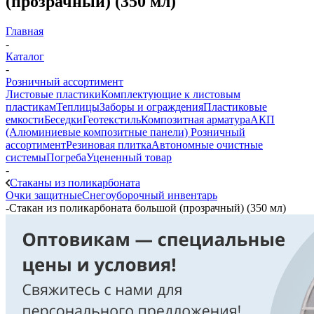
(прозрачный) (350 мл)
Главная
-
Каталог
-
Розничный ассортимент
Листовые пластики
Комплектующие к листовым
пластикам
Теплицы
Заборы и ограждения
Пластиковые
емкости
Беседки
Геотекстиль
Композитная арматура
АКП
(Алюминиевые композитные панели)
Розничный
ассортимент
Резиновая плитка
Автономные очистные
системы
Погреба
Уцененный товар
-
Стаканы из поликарбоната
Очки защитные
Снегоуборочный инвентарь
-
Стакан из поликарбоната большой (прозрачный) (350 мл)