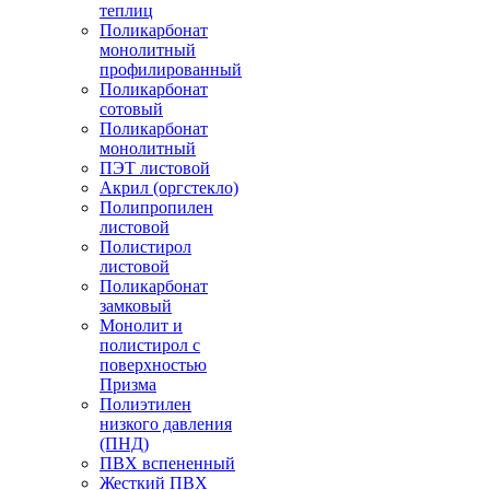
теплиц
Поликарбонат
монолитный
профилированный
Поликарбонат
сотовый
Поликарбонат
монолитный
ПЭТ листовой
Акрил (оргстекло)
Полипропилен
листовой
Полистирол
листовой
Поликарбонат
замковый
Монолит и
полистирол с
поверхностью
Призма
Полиэтилен
низкого давления
(ПНД)
ПВХ вспененный
Жесткий ПВХ