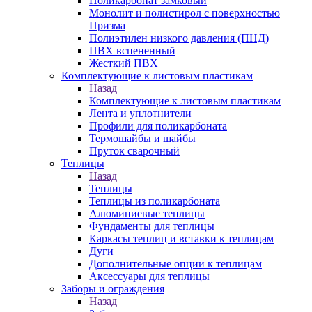
Поликарбонат замковый
Монолит и полистирол с поверхностью
Призма
Полиэтилен низкого давления (ПНД)
ПВХ вспененный
Жесткий ПВХ
Комплектующие к листовым пластикам
Назад
Комплектующие к листовым пластикам
Лента и уплотнители
Профили для поликарбоната
Термошайбы и шайбы
Пруток сварочный
Теплицы
Назад
Теплицы
Теплицы из поликарбоната
Алюминиевые теплицы
Фундаменты для теплицы
Каркасы теплиц и вставки к теплицам
Дуги
Дополнительные опции к теплицам
Аксессуары для теплицы
Заборы и ограждения
Назад