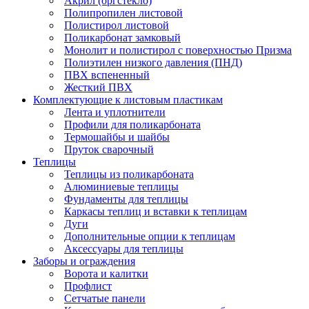
Акрил (оргстекло)
Полипропилен листовой
Полистирол листовой
Поликарбонат замковый
Монолит и полистирол с поверхностью Призма
Полиэтилен низкого давления (ПНД)
ПВХ вспененный
Жесткий ПВХ
Комплектующие к листовым пластикам
Лента и уплотнители
Профили для поликарбоната
Термошайбы и шайбы
Пруток сварочный
Теплицы
Теплицы из поликарбоната
Алюминиевые теплицы
Фундаменты для теплицы
Каркасы теплиц и вставки к теплицам
Дуги
Дополнительные опции к теплицам
Аксессуары для теплицы
Заборы и ограждения
Ворота и калитки
Профлист
Сетчатые панели