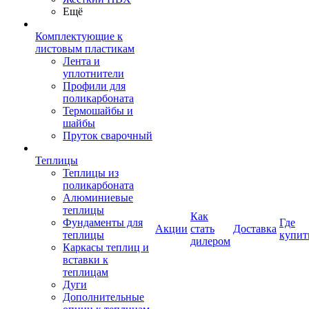
Ещё
Комплектующие к
листовым пластикам
Лента и
уплотнители
Профили для
поликарбоната
Термошайбы и
шайбы
Пруток сварочный
Теплицы
Теплицы из
поликарбоната
Алюминиевые
теплицы
Как
Фундаменты для
Где
Акции
стать
Доставка
теплицы
купит
дилером
Каркасы теплиц и
вставки к
теплицам
Дуги
Дополнительные