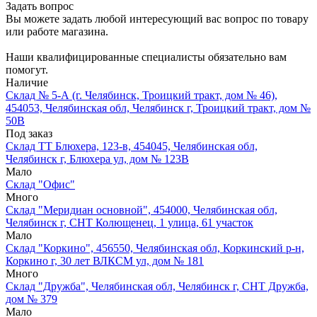
Задать вопрос
Вы можете задать любой интересующий вас вопрос по товару
или работе магазина.
Наши квалифицированные специалисты обязательно вам
помогут.
Наличие
Склад № 5-А (г. Челябинск, Троицкий тракт, дом № 46),
454053, Челябинская обл, Челябинск г, Троицкий тракт, дом №
50В
Под заказ
Склад ТТ Блюхера, 123-в, 454045, Челябинская обл,
Челябинск г, Блюхера ул, дом № 123В
Мало
Склад "Офис"
Много
Склад "Меридиан основной", 454000, Челябинская обл,
Челябинск г, СНТ Колющенец, 1 улица, 61 участок
Мало
Склад "Коркино", 456550, Челябинская обл, Коркинский р-н,
Коркино г, 30 лет ВЛКСМ ул, дом № 181
Много
Склад "Дружба", Челябинская обл, Челябинск г, СНТ Дружба,
дом № 379
Мало