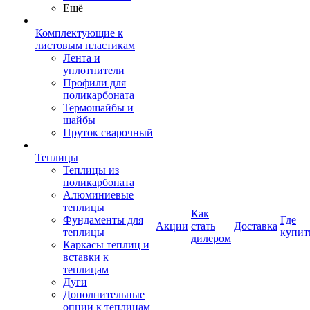
Ещё
Комплектующие к
листовым пластикам
Лента и
уплотнители
Профили для
поликарбоната
Термошайбы и
шайбы
Пруток сварочный
Теплицы
Теплицы из
поликарбоната
Алюминиевые
теплицы
Как
Фундаменты для
Где
Акции
стать
Доставка
теплицы
купит
дилером
Каркасы теплиц и
вставки к
теплицам
Дуги
Дополнительные
опции к теплицам