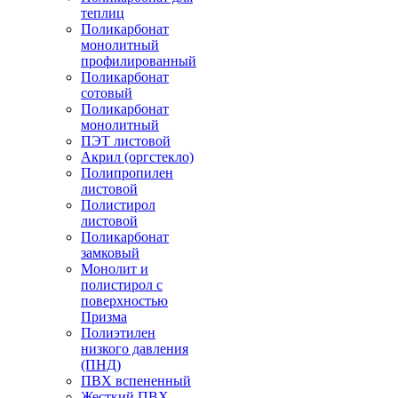
теплиц
Поликарбонат
монолитный
профилированный
Поликарбонат
сотовый
Поликарбонат
монолитный
ПЭТ листовой
Акрил (оргстекло)
Полипропилен
листовой
Полистирол
листовой
Поликарбонат
замковый
Монолит и
полистирол с
поверхностью
Призма
Полиэтилен
низкого давления
(ПНД)
ПВХ вспененный
Жесткий ПВХ