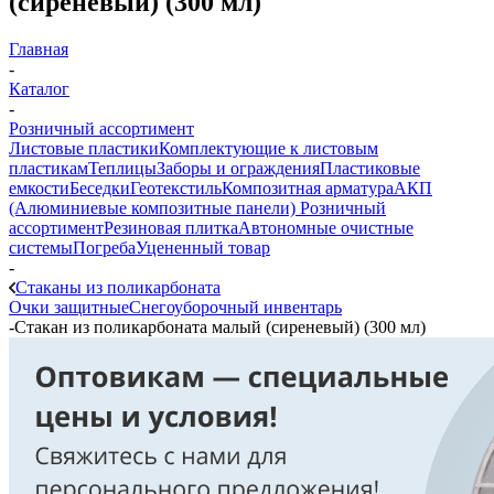
(сиреневый) (300 мл)
Главная
-
Каталог
-
Розничный ассортимент
Листовые пластики
Комплектующие к листовым
пластикам
Теплицы
Заборы и ограждения
Пластиковые
емкости
Беседки
Геотекстиль
Композитная арматура
АКП
(Алюминиевые композитные панели)
Розничный
ассортимент
Резиновая плитка
Автономные очистные
системы
Погреба
Уцененный товар
-
Стаканы из поликарбоната
Очки защитные
Снегоуборочный инвентарь
-
Стакан из поликарбоната малый (сиреневый) (300 мл)