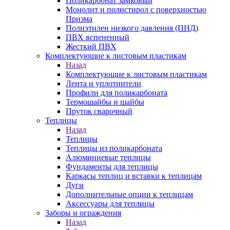
Поликарбонат замковый
Монолит и полистирол с поверхностью
Призма
Полиэтилен низкого давления (ПНД)
ПВХ вспененный
Жесткий ПВХ
Комплектующие к листовым пластикам
Назад
Комплектующие к листовым пластикам
Лента и уплотнители
Профили для поликарбоната
Термошайбы и шайбы
Пруток сварочный
Теплицы
Назад
Теплицы
Теплицы из поликарбоната
Алюминиевые теплицы
Фундаменты для теплицы
Каркасы теплиц и вставки к теплицам
Дуги
Дополнительные опции к теплицам
Аксессуары для теплицы
Заборы и ограждения
Назад