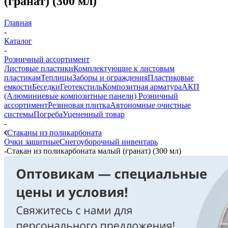
(гранат) (300 мл)
Главная
-
Каталог
-
Розничный ассортимент
Листовые пластики
Комплектующие к листовым
пластикам
Теплицы
Заборы и ограждения
Пластиковые
емкости
Беседки
Геотекстиль
Композитная арматура
АКП
(Алюминиевые композитные панели)
Розничный
ассортимент
Резиновая плитка
Автономные очистные
системы
Погреба
Уцененный товар
-
Стаканы из поликарбоната
Очки защитные
Снегоуборочный инвентарь
-
Стакан из поликарбоната малый (гранат) (300 мл)