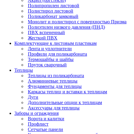
Акрил (оргстекло)
Полипропилен листовой
Полистирол листовой
Поликарбонат замковый
Монолит и полистирол с поверхностью Призма
Полиэтилен низкого давления (ПНД)
ПВХ вспененный
Жесткий ПВХ
Комплектующие к листовым пластикам
Лента и уплотнители
Профили для поликарбоната
Термошайбы и шайбы
Пруток сварочный
Теплицы
Теплицы из поликарбоната
Алюминиевые теплицы
Фундаменты для теплицы
Каркасы теплиц и вставки к теплицам
Дуги
Дополнительные опции к теплицам
Аксессуары для теплицы
Заборы и ограждения
Ворота и калитки
Профлист
Сетчатые панели