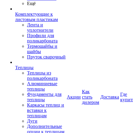
Ещё
Комплектующие к
листовым пластикам
Лента и
уплотнители
Профили для
поликарбоната
Термошайбы и
шайбы
Пруток сварочный
Теплицы
Теплицы из
поликарбоната
Алюминиевые
теплицы
Как
Фундаменты для
Где
Акции
стать
Доставка
теплицы
купит
дилером
Каркасы теплиц и
вставки к
теплицам
Дуги
Дополнительные
опции к теплицам