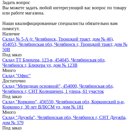
Задать вопрос
Вы можете задать любой интересующий вас вопрос по товару
или работе магазина.
Наши квалифицированные специалисты обязательно вам
помогут.
Наличие
Склад № 5-А (г. Челябинск, Троицкий тракт, дом № 46),
454053, Челябинская обл, Челябинск г, Троицкий тракт, дом №
50В
Под заказ
Склад ТТ Блюхера, 123-в, 454045, Челябинская обл,
Челябинск г, Блюхера ул, дом № 123В
Много
Склад "Офис"
Достаточно
Склад "Меридиан основной", 454000, Челябинская обл,
Челябинск г, СНТ Колющенец, 1 улица, 61 участок
Под заказ
Склад "Коркино", 456550, Челябинская обл, Коркинский р-н,
Коркино г, 30 лет ВЛКСМ ул, дом № 181
Много
Склад "Дружба", Челябинская обл, Челябинск г, СНТ Дружба,
дом № 379
Под заказ