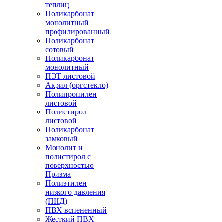
теплиц
Поликарбонат
монолитный
профилированный
Поликарбонат
сотовый
Поликарбонат
монолитный
ПЭТ листовой
Акрил (оргстекло)
Полипропилен
листовой
Полистирол
листовой
Поликарбонат
замковый
Монолит и
полистирол с
поверхностью
Призма
Полиэтилен
низкого давления
(ПНД)
ПВХ вспененный
Жесткий ПВХ