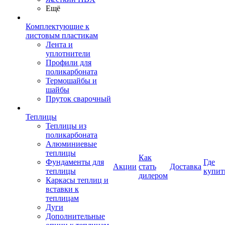
Ещё
Комплектующие к
листовым пластикам
Лента и
уплотнители
Профили для
поликарбоната
Термошайбы и
шайбы
Пруток сварочный
Теплицы
Теплицы из
поликарбоната
Алюминиевые
теплицы
Как
Фундаменты для
Где
Акции
стать
Доставка
теплицы
купит
дилером
Каркасы теплиц и
вставки к
теплицам
Дуги
Дополнительные