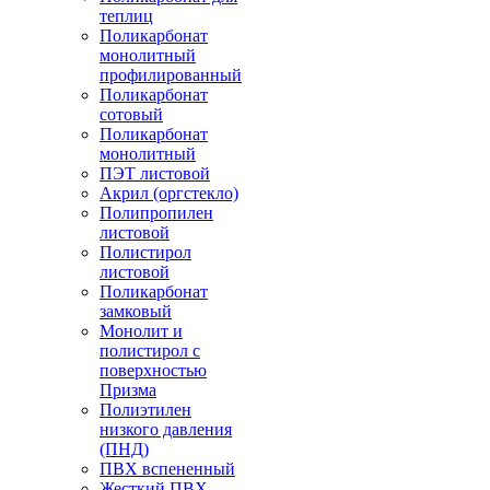
теплиц
Поликарбонат
монолитный
профилированный
Поликарбонат
сотовый
Поликарбонат
монолитный
ПЭТ листовой
Акрил (оргстекло)
Полипропилен
листовой
Полистирол
листовой
Поликарбонат
замковый
Монолит и
полистирол с
поверхностью
Призма
Полиэтилен
низкого давления
(ПНД)
ПВХ вспененный
Жесткий ПВХ