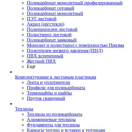
Поликарбонат монолитный профилированный
Поликарбонат сотовый
Поликарбонат монолитный
ПЭТ листовой
Акрил (оргстекло)
Полипропилен листовой
Полистирол листовой
Поликарбонат замковый
Монолит и полистирол с поверхностью Призма
Полиэтилен низкого давления (ПНД)
ПВХ вспененный
Жесткий ПВХ
Ещё
Комплектующие к листовым пластикам
Лента и уплотнители
Профили для поликарбоната
Термошайбы и шайбы
Пруток сварочный
Теплицы
Теплицы из поликарбоната
Алюминиевые теплицы
Фундаменты для теплицы
Каркасы теплиц и вставки к теплицам