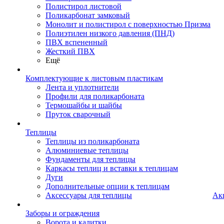
Полистирол листовой
Поликарбонат замковый
Монолит и полистирол с поверхностью Призма
Полиэтилен низкого давления (ПНД)
ПВХ вспененный
Жесткий ПВХ
Ещё
Комплектующие к листовым пластикам
Лента и уплотнители
Профили для поликарбоната
Термошайбы и шайбы
Пруток сварочный
Теплицы
Теплицы из поликарбоната
Алюминиевые теплицы
Фундаменты для теплицы
Каркасы теплиц и вставки к теплицам
Дуги
Дополнительные опции к теплицам
Аксессуары для теплицы
Ак
Заборы и ограждения
Ворота и калитки