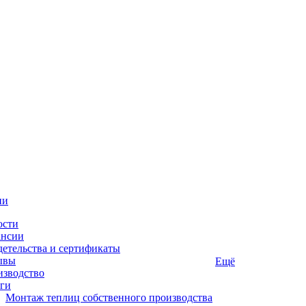
ии
ости
ансии
етельства и сертификаты
ывы
Ещё
изводство
ги
Монтаж теплиц собственного производства