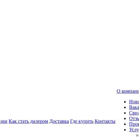
О компан
Нов
Вак
Свид
Отз
ции
Как стать дилером
Доставка
Где купить
Контакты
Про
Услу