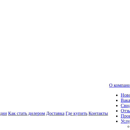
О компан
Нов
Вак
Свид
Отз
ции
Как стать дилером
Доставка
Где купить
Контакты
Про
Услу