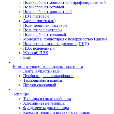
Поликарбонат монолитный профилированный
Поликарбонат сотовый
Поликарбонат монолитный
ПЭТ листовой
Акрил (оргстекло)
Полипропилен листовой
Полистирол листовой
Поликарбонат замковый
Монолит и полистирол с поверхностью Призма
Полиэтилен низкого давления (ПНД)
ПВХ вспененный
Жесткий ПВХ
Ещё
Комплектующие к листовым пластикам
Лента и уплотнители
Профили для поликарбоната
Термошайбы и шайбы
Пруток сварочный
Теплицы
Теплицы из поликарбоната
Алюминиевые теплицы
Фундаменты для теплицы
Каркасы теплиц и вставки к теплицам