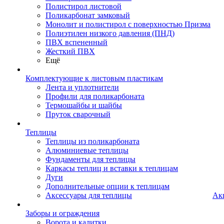
Полистирол листовой
Поликарбонат замковый
Монолит и полистирол с поверхностью Призма
Полиэтилен низкого давления (ПНД)
ПВХ вспененный
Жесткий ПВХ
Ещё
Комплектующие к листовым пластикам
Лента и уплотнители
Профили для поликарбоната
Термошайбы и шайбы
Пруток сварочный
Теплицы
Теплицы из поликарбоната
Алюминиевые теплицы
Фундаменты для теплицы
Каркасы теплиц и вставки к теплицам
Дуги
Дополнительные опции к теплицам
Аксессуары для теплицы
Ак
Заборы и ограждения
Ворота и калитки