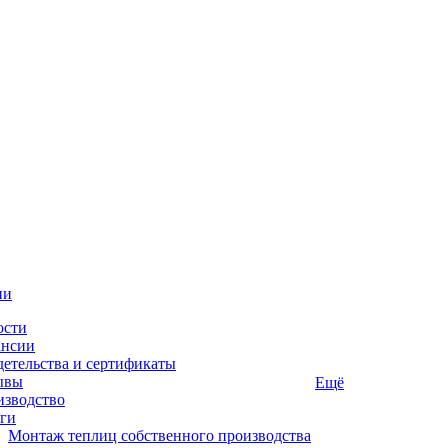
ии
ости
ансии
етельства и сертификаты
ывы
Ещё
изводство
ги
Монтаж теплиц собственного производства