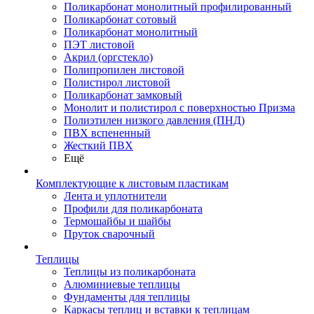
Поликарбонат монолитный профилированный
Поликарбонат сотовый
Поликарбонат монолитный
ПЭТ листовой
Акрил (оргстекло)
Полипропилен листовой
Полистирол листовой
Поликарбонат замковый
Монолит и полистирол с поверхностью Призма
Полиэтилен низкого давления (ПНД)
ПВХ вспененный
Жесткий ПВХ
Ещё
Комплектующие к листовым пластикам
Лента и уплотнители
Профили для поликарбоната
Термошайбы и шайбы
Пруток сварочный
Теплицы
Теплицы из поликарбоната
Алюминиевые теплицы
Фундаменты для теплицы
Каркасы теплиц и вставки к теплицам