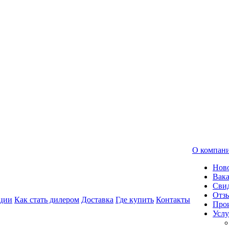
О компан
Нов
Вак
Свид
Отз
ции
Как стать дилером
Доставка
Где купить
Контакты
Про
Услу