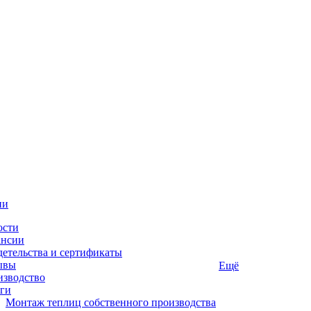
ии
ости
ансии
етельства и сертификаты
ывы
Ещё
изводство
ги
Монтаж теплиц собственного производства