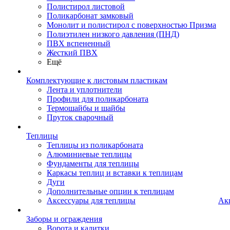
Полистирол листовой
Поликарбонат замковый
Монолит и полистирол с поверхностью Призма
Полиэтилен низкого давления (ПНД)
ПВХ вспененный
Жесткий ПВХ
Ещё
Комплектующие к листовым пластикам
Лента и уплотнители
Профили для поликарбоната
Термошайбы и шайбы
Пруток сварочный
Теплицы
Теплицы из поликарбоната
Алюминиевые теплицы
Фундаменты для теплицы
Каркасы теплиц и вставки к теплицам
Дуги
Дополнительные опции к теплицам
Аксессуары для теплицы
Ак
Заборы и ограждения
Ворота и калитки