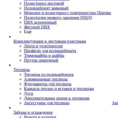
Полистирол листовой
Поликарбонат замковый
Монолит и полистирол с поверхностью Призма
Полиэтилен низкого давления (ПНД)
ПВХ вспененный
Жесткий ПВХ
Ещё
Комплектующие к листовым пластикам
Лента и уплотнители
Профили для поликарбоната
Термошайбы и шайбы
Пруток сварочный
Теплицы
Теплицы из поликарбоната
Алюминиевые теплицы
Фундаменты для теплицы
Каркасы теплиц и вставки к теплицам
Дуги
Дополнительные опции к теплицам
Аксессуары для теплицы
Ак
Заборы и ограждения
Ворота и калитки