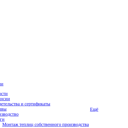
ии
ости
ансии
етельства и сертификаты
ывы
Ещё
изводство
ги
Монтаж теплиц собственного производства