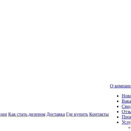
О компан
Нов
Вак
Свид
Отз
ции
Как стать дилером
Доставка
Где купить
Контакты
Про
Услу