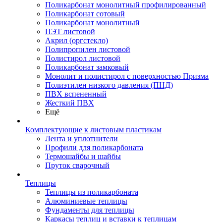
Поликарбонат монолитный профилированный
Поликарбонат сотовый
Поликарбонат монолитный
ПЭТ листовой
Акрил (оргстекло)
Полипропилен листовой
Полистирол листовой
Поликарбонат замковый
Монолит и полистирол с поверхностью Призма
Полиэтилен низкого давления (ПНД)
ПВХ вспененный
Жесткий ПВХ
Ещё
Комплектующие к листовым пластикам
Лента и уплотнители
Профили для поликарбоната
Термошайбы и шайбы
Пруток сварочный
Теплицы
Теплицы из поликарбоната
Алюминиевые теплицы
Фундаменты для теплицы
Каркасы теплиц и вставки к теплицам