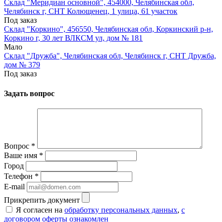
Склад "Меридиан основной", 454000, Челябинская обл,
Челябинск г, СНТ Колющенец, 1 улица, 61 участок
Под заказ
Склад "Коркино", 456550, Челябинская обл, Коркинский р-н,
Коркино г, 30 лет ВЛКСМ ул, дом № 181
Мало
Склад "Дружба", Челябинская обл, Челябинск г, СНТ Дружба,
дом № 379
Под заказ
Задать вопрос
Вопрос
*
Ваше имя
*
Город
Телефон
*
E-mail
Прикрепить документ
Я согласен на
обработку персональных данных
,
с
договором оферты ознакомлен