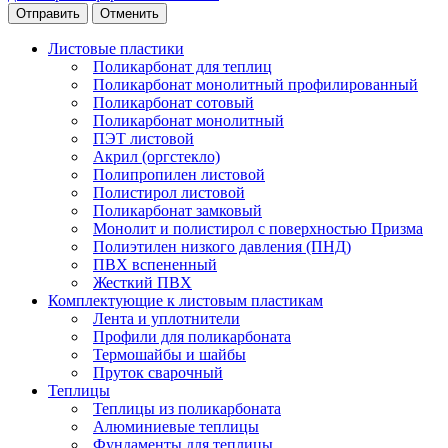
Отменить
Листовые пластики
Поликарбонат для теплиц
Поликарбонат монолитный профилированный
Поликарбонат сотовый
Поликарбонат монолитный
ПЭТ листовой
Акрил (оргстекло)
Полипропилен листовой
Полистирол листовой
Поликарбонат замковый
Монолит и полистирол с поверхностью Призма
Полиэтилен низкого давления (ПНД)
ПВХ вспененный
Жесткий ПВХ
Комплектующие к листовым пластикам
Лента и уплотнители
Профили для поликарбоната
Термошайбы и шайбы
Пруток сварочный
Теплицы
Теплицы из поликарбоната
Алюминиевые теплицы
Фундаменты для теплицы