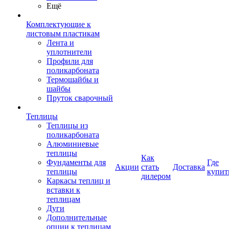
Ещё
Комплектующие к
листовым пластикам
Лента и
уплотнители
Профили для
поликарбоната
Термошайбы и
шайбы
Пруток сварочный
Теплицы
Теплицы из
поликарбоната
Алюминиевые
теплицы
Как
Фундаменты для
Где
Акции
стать
Доставка
теплицы
купит
дилером
Каркасы теплиц и
вставки к
теплицам
Дуги
Дополнительные
опции к теплицам