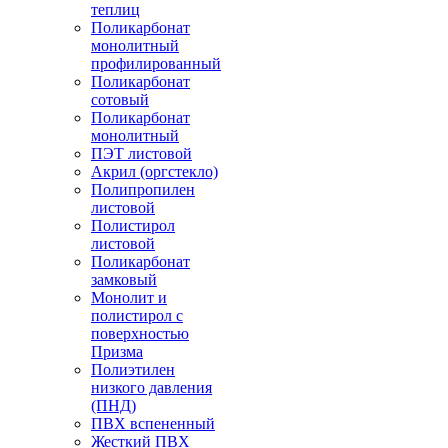
теплиц
Поликарбонат
монолитный
профилированный
Поликарбонат
сотовый
Поликарбонат
монолитный
ПЭТ листовой
Акрил (оргстекло)
Полипропилен
листовой
Полистирол
листовой
Поликарбонат
замковый
Монолит и
полистирол с
поверхностью
Призма
Полиэтилен
низкого давления
(ПНД)
ПВХ вспененный
Жесткий ПВХ