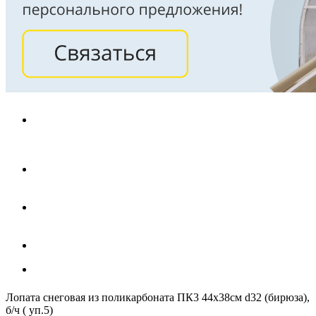
Лопата снеговая из поликарбоната ПК3 44х38см d32 (бирюза),
б/ч ( уп.5)