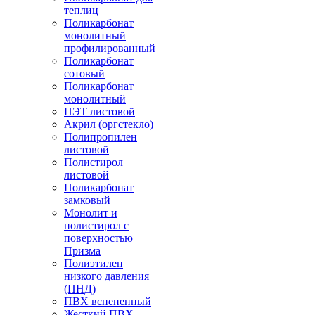
теплиц
Поликарбонат
монолитный
профилированный
Поликарбонат
сотовый
Поликарбонат
монолитный
ПЭТ листовой
Акрил (оргстекло)
Полипропилен
листовой
Полистирол
листовой
Поликарбонат
замковый
Монолит и
полистирол с
поверхностью
Призма
Полиэтилен
низкого давления
(ПНД)
ПВХ вспененный
Жесткий ПВХ