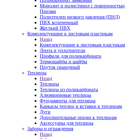
Поликарбонат замковый
Монолит и полистирол с поверхностью
Призма
Полиэтилен низкого давления (ПНД)
ПВХ вспененный
Жесткий ПВХ
Комплектующие к листовым пластикам
Назад
Комплектующие к листовым пластикам
Лента и уплотнители
Профили для поликарбоната
Термошайбы и шайбы
Пруток сварочный
Теплицы
Назад
Теплицы
Теплицы из поликарбоната
Алюминиевые теплицы
Фундаменты для теплицы
Каркасы теплиц и вставки к теплицам
Дуги
Дополнительные опции к теплицам
Аксессуары для теплицы
Заборы и ограждения
Назад