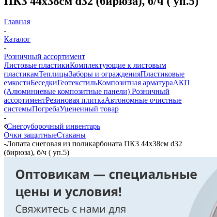
ПК3 44х38см d32 (бирюза), б/ч ( уп.5)
Главная
-
Каталог
-
Розничный ассортимент
Листовые пластики
Комплектующие к листовым
пластикам
Теплицы
Заборы и ограждения
Пластиковые
емкости
Беседки
Геотекстиль
Композитная арматура
АКП
(Алюминиевые композитные панели)
Розничный
ассортимент
Резиновая плитка
Автономные очистные
системы
Погреба
Уцененный товар
-
Снегоуборочный инвентарь
Очки защитные
Стаканы
-
Лопата снеговая из поликарбоната ПК3 44х38см d32
(бирюза), б/ч ( уп.5)