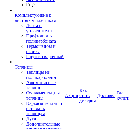
Ещё
Комплектующие к
листовым пластикам
Лента и
уплотнители
Профили для
поликарбоната
Термошайбы и
шайбы
Пруток сварочный
Теплицы
Теплицы из
поликарбоната
Алюминиевые
теплицы
Как
Фундаменты для
Где
Акции
стать
Доставка
теплицы
купит
дилером
Каркасы теплиц и
вставки к
теплицам
Дуги
Дополнительные