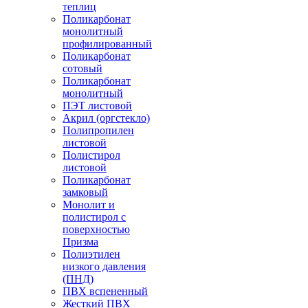
теплиц
Поликарбонат
монолитный
профилированный
Поликарбонат
сотовый
Поликарбонат
монолитный
ПЭТ листовой
Акрил (оргстекло)
Полипропилен
листовой
Полистирол
листовой
Поликарбонат
замковый
Монолит и
полистирол с
поверхностью
Призма
Полиэтилен
низкого давления
(ПНД)
ПВХ вспененный
Жесткий ПВХ