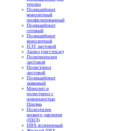
теплиц
Поликарбонат
монолитный
профилированный
Поликарбонат
сотовый
Поликарбонат
монолитный
ПЭТ листовой
Акрил (оргстекло)
Полипропилен
листовой
Полистирол
листовой
Поликарбонат
замковый
Монолит и
полистирол с
поверхностью
Призма
Полиэтилен
низкого давления
(ПНД)
ПВХ вспененный
Жесткий ПВХ