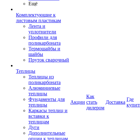
Ещё
Комплектующие к
листовым пластикам
Лента и
уплотнители
Профили для
поликарбоната
Термошайбы и
шайбы
Пруток сварочный
Теплицы
Теплицы из
поликарбоната
Алюминиевые
теплицы
Как
Фундаменты для
Где
Акции
стать
Доставка
теплицы
купит
дилером
Каркасы теплиц и
вставки к
теплицам
Дуги
Дополнительные
опции к теплицам