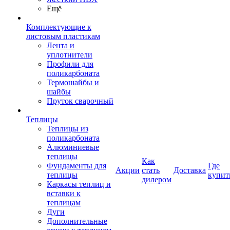
Ещё
Комплектующие к
листовым пластикам
Лента и
уплотнители
Профили для
поликарбоната
Термошайбы и
шайбы
Пруток сварочный
Теплицы
Теплицы из
поликарбоната
Алюминиевые
теплицы
Как
Фундаменты для
Где
Акции
стать
Доставка
теплицы
купит
дилером
Каркасы теплиц и
вставки к
теплицам
Дуги
Дополнительные