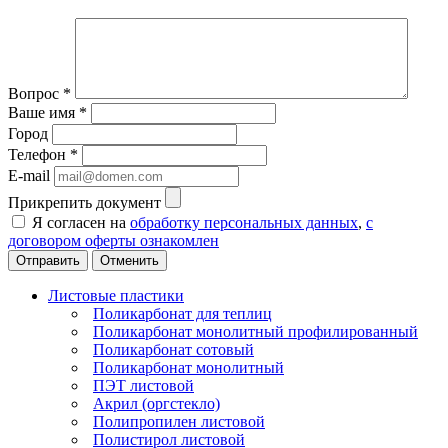
Вопрос
*
Ваше имя
*
Город
Телефон
*
E-mail
Прикрепить документ
Я согласен на
обработку персональных данных
,
с
договором оферты ознакомлен
Отменить
Листовые пластики
Поликарбонат для теплиц
Поликарбонат монолитный профилированный
Поликарбонат сотовый
Поликарбонат монолитный
ПЭТ листовой
Акрил (оргстекло)
Полипропилен листовой
Полистирол листовой