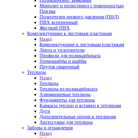
Поликарбонат замковый
Монолит и полистирол с поверхностью
Призма
Полиэтилен низкого давления (ПНД)
ПВХ вспененный
Жесткий ПВХ
Комплектующие к листовым пластикам
Назад
Комплектующие к листовым пластикам
Лента и уплотнители
Профили для поликарбоната
Термошайбы и шайбы
Пруток сварочный
Теплицы
Назад
Теплицы
Теплицы из поликарбоната
Алюминиевые теплицы
Фундаменты для теплицы
Каркасы теплиц и вставки к теплицам
Дуги
Дополнительные опции к теплицам
Аксессуары для теплицы
Заборы и ограждения
Назад