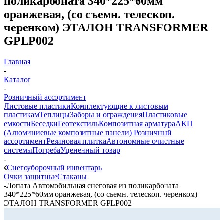
поликарбоната 340*225*60мм
оранжевая, (со съемн. телескоп.
черенком) ЭТАЛОН TRANSFORMER
GPLP002
Главная
-
Каталог
-
Розничный ассортимент
Листовые пластики
Комплектующие к листовым
пластикам
Теплицы
Заборы и ограждения
Пластиковые
емкости
Беседки
Геотекстиль
Композитная арматура
АКП
(Алюминиевые композитные панели)
Розничный
ассортимент
Резиновая плитка
Автономные очистные
системы
Погреба
Уцененный товар
-
Снегоуборочный инвентарь
Очки защитные
Стаканы
-
Лопата Автомобильная снеговая из поликарбоната
340*225*60мм оранжевая, (со съемн. телескоп. черенком)
ЭТАЛОН TRANSFORMER GPLP002