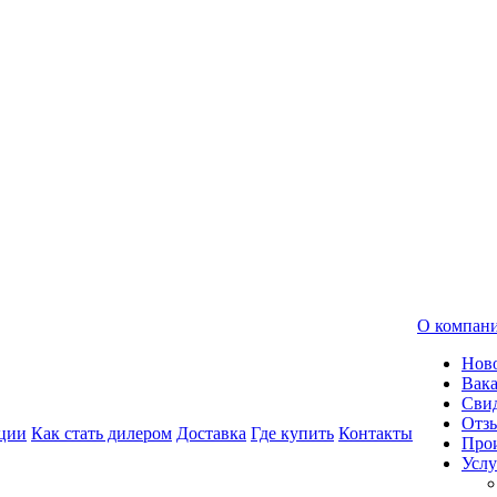
О компан
Нов
Вак
Свид
Отз
ции
Как стать дилером
Доставка
Где купить
Контакты
Про
Услу