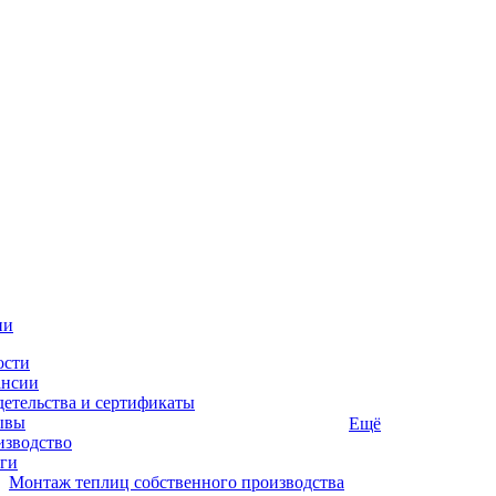
ии
ости
ансии
етельства и сертификаты
ывы
Ещё
изводство
ги
Монтаж теплиц собственного производства