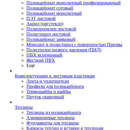
Поликарбонат монолитный профилированный
Поликарбонат сотовый
Поликарбонат монолитный
ПЭТ листовой
Акрил (оргстекло)
Полипропилен листовой
Полистирол листовой
Поликарбонат замковый
Монолит и полистирол с поверхностью Призма
Полиэтилен низкого давления (ПНД)
ПВХ вспененный
Жесткий ПВХ
Ещё
Комплектующие к листовым пластикам
Лента и уплотнители
Профили для поликарбоната
Термошайбы и шайбы
Пруток сварочный
Теплицы
Теплицы из поликарбоната
Алюминиевые теплицы
Фундаменты для теплицы
Каркасы теплиц и вставки к теплицам