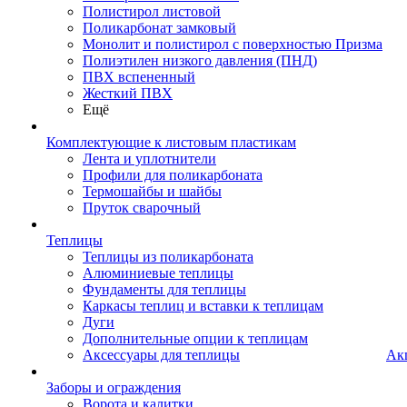
Полистирол листовой
Поликарбонат замковый
Монолит и полистирол с поверхностью Призма
Полиэтилен низкого давления (ПНД)
ПВХ вспененный
Жесткий ПВХ
Ещё
Комплектующие к листовым пластикам
Лента и уплотнители
Профили для поликарбоната
Термошайбы и шайбы
Пруток сварочный
Теплицы
Теплицы из поликарбоната
Алюминиевые теплицы
Фундаменты для теплицы
Каркасы теплиц и вставки к теплицам
Дуги
Дополнительные опции к теплицам
Аксессуары для теплицы
Ак
Заборы и ограждения
Ворота и калитки