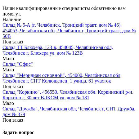
Наши квалифицированные специалисты обязательно вам
помогут.
Наличие
Склад № 5-А (г. Челябинск, Троицкий тракт, дом № 46),
454053, Челябинская обл, Челябинск г, Троицкий тракт, дом №
50В
Под заказ
Склад ТТ Блюхера, 123-в, 454045, Челябинская обл,
Челябинск г, Блюхера ул, дом № 123В
Мало
Склад "Офис"
Мало
Склад "Меридиан основной", 454000, Челябинская обл,
Челябинск г, СНТ Колющенец, 1 улица, 61 участок
Под заказ
Склад "Коркино", 456550, Челябинская обл, Коркинский р-н,
Коркино г, 30 лет ВЛКСМ ул, дом № 181
Мало
Склад "Дружба", Челябинская обл, Челябинск г, СНТ Дружба,
дом № 379
Под заказ
Задать вопрос