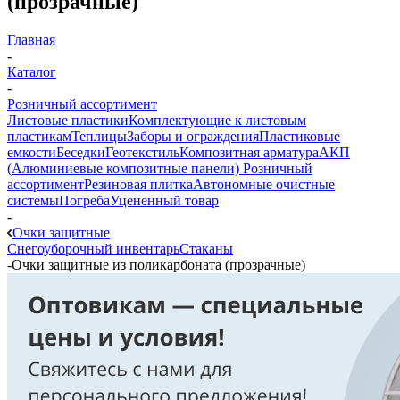
(прозрачные)
Главная
-
Каталог
-
Розничный ассортимент
Листовые пластики
Комплектующие к листовым
пластикам
Теплицы
Заборы и ограждения
Пластиковые
емкости
Беседки
Геотекстиль
Композитная арматура
АКП
(Алюминиевые композитные панели)
Розничный
ассортимент
Резиновая плитка
Автономные очистные
системы
Погреба
Уцененный товар
-
Очки защитные
Снегоуборочный инвентарь
Стаканы
-
Очки защитные из поликарбоната (прозрачные)