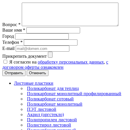
Вопрос
*
Ваше имя
*
Город
Телефон
*
E-mail
Прикрепить документ
Я согласен на
обработку персональных данных
,
с
договором оферты ознакомлен
Отменить
Листовые пластики
Поликарбонат для теплиц
Поликарбонат монолитный профилированный
Поликарбонат сотовый
Поликарбонат монолитный
ПЭТ листовой
Акрил (оргстекло)
Полипропилен листовой
Полистирол листовой