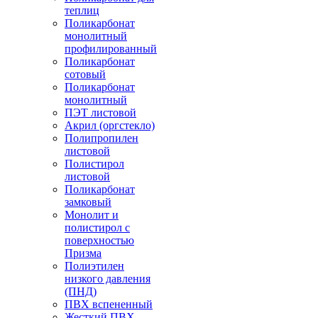
теплиц
Поликарбонат
монолитный
профилированный
Поликарбонат
сотовый
Поликарбонат
монолитный
ПЭТ листовой
Акрил (оргстекло)
Полипропилен
листовой
Полистирол
листовой
Поликарбонат
замковый
Монолит и
полистирол с
поверхностью
Призма
Полиэтилен
низкого давления
(ПНД)
ПВХ вспененный
Жесткий ПВХ