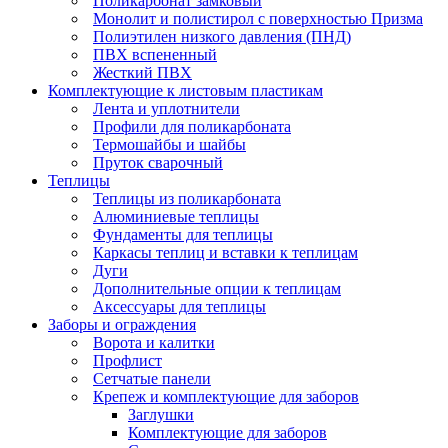
Поликарбонат замковый
Монолит и полистирол с поверхностью Призма
Полиэтилен низкого давления (ПНД)
ПВХ вспененный
Жесткий ПВХ
Комплектующие к листовым пластикам
Лента и уплотнители
Профили для поликарбоната
Термошайбы и шайбы
Пруток сварочный
Теплицы
Теплицы из поликарбоната
Алюминиевые теплицы
Фундаменты для теплицы
Каркасы теплиц и вставки к теплицам
Дуги
Дополнительные опции к теплицам
Аксессуары для теплицы
Заборы и ограждения
Ворота и калитки
Профлист
Сетчатые панели
Крепеж и комплектующие для заборов
Заглушки
Комплектующие для заборов