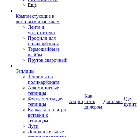
Ещё
Комплектующие к
листовым пластикам
Лента и
уплотнители
Профили для
поликарбоната
Термошайбы и
шайбы
Пруток сварочный
Теплицы
Теплицы из
поликарбоната
Алюминиевые
теплицы
Как
Фундаменты для
Где
Акции
стать
Доставка
теплицы
купит
дилером
Каркасы теплиц и
вставки к
теплицам
Дуги
Дополнительные