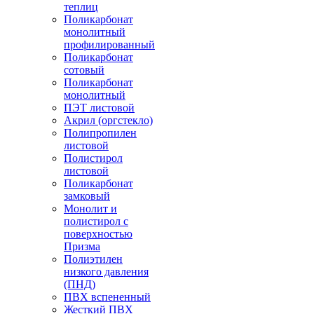
теплиц
Поликарбонат
монолитный
профилированный
Поликарбонат
сотовый
Поликарбонат
монолитный
ПЭТ листовой
Акрил (оргстекло)
Полипропилен
листовой
Полистирол
листовой
Поликарбонат
замковый
Монолит и
полистирол с
поверхностью
Призма
Полиэтилен
низкого давления
(ПНД)
ПВХ вспененный
Жесткий ПВХ