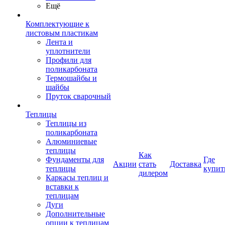
Ещё
Комплектующие к
листовым пластикам
Лента и
уплотнители
Профили для
поликарбоната
Термошайбы и
шайбы
Пруток сварочный
Теплицы
Теплицы из
поликарбоната
Алюминиевые
теплицы
Как
Фундаменты для
Где
Акции
стать
Доставка
теплицы
купит
дилером
Каркасы теплиц и
вставки к
теплицам
Дуги
Дополнительные
опции к теплицам