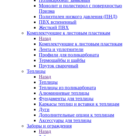
Поликарбонат замковый
Монолит и полистирол с поверхностью
Призма
Полиэтилен низкого давления (ПНД)
ПВХ вспененный
Жесткий ПВХ
Комплектующие к листовым пластикам
Назад
Комплектующие к листовым пластикам
Лента и уплотнители
Профили для поликарбоната
Термошайбы и шайбы
Пруток сварочный
Теплицы
Назад
Теплицы
Теплицы из поликарбоната
Алюминиевые теплицы
Фундаменты для теплицы
Каркасы теплиц и вставки к теплицам
Дуги
Дополнительные опции к теплицам
Аксессуары для теплицы
Заборы и ограждения
Назад