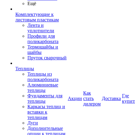
Ещё
Комплектующие к
листовым пластикам
Лента и
уплотнители
Профили для
поликарбоната
Термошайбы и
шайбы
Пруток сварочный
Теплицы
Теплицы из
поликарбоната
Алюминиевые
теплицы
Как
Фундаменты для
Где
Акции
стать
Доставка
теплицы
купит
дилером
Каркасы теплиц и
вставки к
теплицам
Дуги
Дополнительные
опции к теплицам