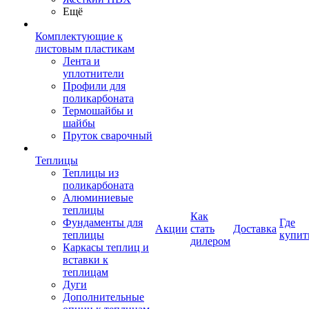
Ещё
Комплектующие к
листовым пластикам
Лента и
уплотнители
Профили для
поликарбоната
Термошайбы и
шайбы
Пруток сварочный
Теплицы
Теплицы из
поликарбоната
Алюминиевые
теплицы
Как
Фундаменты для
Где
Акции
стать
Доставка
теплицы
купит
дилером
Каркасы теплиц и
вставки к
теплицам
Дуги
Дополнительные