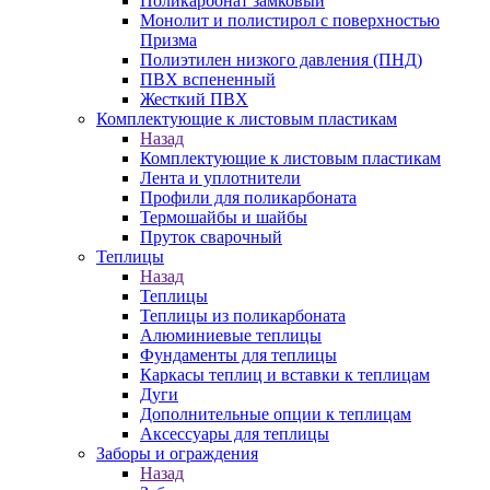
Поликарбонат замковый
Монолит и полистирол с поверхностью
Призма
Полиэтилен низкого давления (ПНД)
ПВХ вспененный
Жесткий ПВХ
Комплектующие к листовым пластикам
Назад
Комплектующие к листовым пластикам
Лента и уплотнители
Профили для поликарбоната
Термошайбы и шайбы
Пруток сварочный
Теплицы
Назад
Теплицы
Теплицы из поликарбоната
Алюминиевые теплицы
Фундаменты для теплицы
Каркасы теплиц и вставки к теплицам
Дуги
Дополнительные опции к теплицам
Аксессуары для теплицы
Заборы и ограждения
Назад