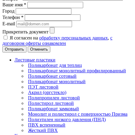
Ваше имя
*
Город
Телефон
*
E-mail
Прикрепить документ
Я согласен на
обработку персональных данных
,
с
договором оферты ознакомлен
Отменить
Листовые пластики
Поликарбонат для теплиц
Поликарбонат монолитный профилированный
Поликарбонат сотовый
Поликарбонат монолитный
ПЭТ листовой
Акрил (оргстекло)
Полипропилен листовой
Полистирол листовой
Поликарбонат замковый
Монолит и полистирол с поверхностью Призма
Полиэтилен низкого давления (ПНД)
ПВХ вспененный
Жесткий ПВХ