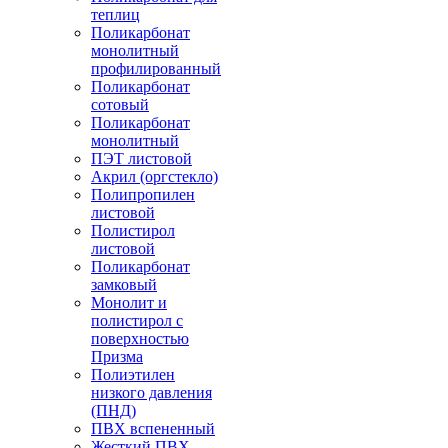
теплиц
Поликарбонат
монолитный
профилированный
Поликарбонат
сотовый
Поликарбонат
монолитный
ПЭТ листовой
Акрил (оргстекло)
Полипропилен
листовой
Полистирол
листовой
Поликарбонат
замковый
Монолит и
полистирол с
поверхностью
Призма
Полиэтилен
низкого давления
(ПНД)
ПВХ вспененный
Жесткий ПВХ