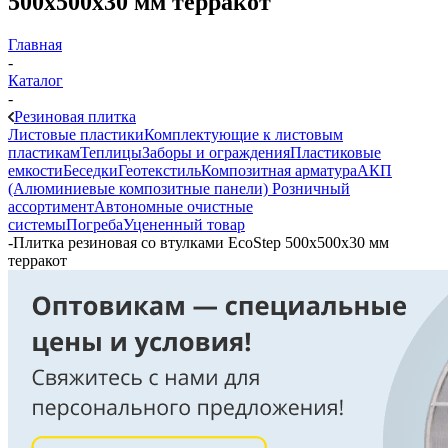
500х500х30 мм терракот
Главная
-
Каталог
-
Резиновая плитка
Листовые пластики
Комплектующие к листовым
пластикам
Теплицы
Заборы и ограждения
Пластиковые
емкости
Беседки
Геотекстиль
Композитная арматура
АКП
(Алюминиевые композитные панели)
Розничный
ассортимент
Автономные очистные
системы
Погреба
Уцененный товар
-
Плитка резиновая со втулками EcoStep 500х500х30 мм
терракот