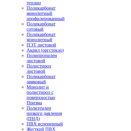
теплиц
Поликарбонат
монолитный
профилированный
Поликарбонат
сотовый
Поликарбонат
монолитный
ПЭТ листовой
Акрил (оргстекло)
Полипропилен
листовой
Полистирол
листовой
Поликарбонат
замковый
Монолит и
полистирол с
поверхностью
Призма
Полиэтилен
низкого давления
(ПНД)
ПВХ вспененный
Жесткий ПВХ