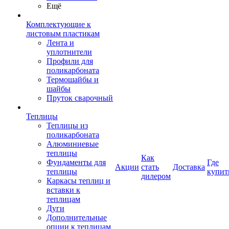
Ещё
Комплектующие к
листовым пластикам
Лента и
уплотнители
Профили для
поликарбоната
Термошайбы и
шайбы
Пруток сварочный
Теплицы
Теплицы из
поликарбоната
Алюминиевые
теплицы
Как
Фундаменты для
Где
Акции
стать
Доставка
теплицы
купит
дилером
Каркасы теплиц и
вставки к
теплицам
Дуги
Дополнительные
опции к теплицам