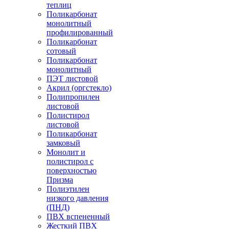
теплиц
Поликарбонат
монолитный
профилированный
Поликарбонат
сотовый
Поликарбонат
монолитный
ПЭТ листовой
Акрил (оргстекло)
Полипропилен
листовой
Полистирол
листовой
Поликарбонат
замковый
Монолит и
полистирол с
поверхностью
Призма
Полиэтилен
низкого давления
(ПНД)
ПВХ вспененный
Жесткий ПВХ