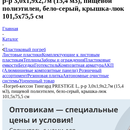
р-р 3,0х1,9х2,7м (15,4 м3), пищевой
полиэтилен, бело-серый, крышка-люк
101,5х75,5 см
Главная
-
Каталог
-
Пластиковый погреб
Листовые пластики
Комплектующие к листовым
пластикам
Теплицы
Заборы и ограждения
Пластиковые
емкости
Беседки
Геотекстиль
Композитная арматура
АКП
(Алюминиевые композитные панели)
Розничный
ассортимент
Резиновая плитка
Автономные очистные
системы
Уцененный товар
-
Погреб-кессон Тингард PRESTIGE L, р-р 3,0х1,9х2,7м (15,4
м3), пищевой полиэтилен, бело-серый, крышка-люк
101,5х75,5 см