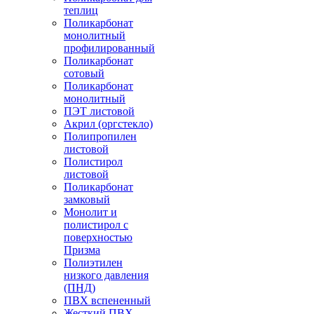
теплиц
Поликарбонат
монолитный
профилированный
Поликарбонат
сотовый
Поликарбонат
монолитный
ПЭТ листовой
Акрил (оргстекло)
Полипропилен
листовой
Полистирол
листовой
Поликарбонат
замковый
Монолит и
полистирол с
поверхностью
Призма
Полиэтилен
низкого давления
(ПНД)
ПВХ вспененный
Жесткий ПВХ