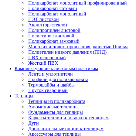
Поликарбонат монолитный профилированный
Поликарбонат сотовый
Поликарбонат монолитный
ПЭТ листовой
Акрил (оргстекло)
Полипропилен листовой
Полистирол листовой
Поликарбонат замковый
Монолит и полистирол с поверхностью Призма
Полиэтилен низкого давления (ПНД)
ПВХ вспененный
Жесткий ПВХ
Комплектующие к листовым пластикам
Лента и уплотнители
Профили для поликарбоната
Термошайбы и шайбы
Пруток сварочный
Теплицы
Теплицы из поликарбоната
Алюминиевые теплицы
Фундаменты для теплицы
Каркасы теплиц и вставки к теплицам
Дуги
Дополнительные опции к теплицам
Аксессуары для теплицы