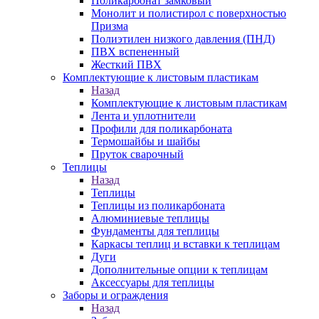
Поликарбонат замковый
Монолит и полистирол с поверхностью
Призма
Полиэтилен низкого давления (ПНД)
ПВХ вспененный
Жесткий ПВХ
Комплектующие к листовым пластикам
Назад
Комплектующие к листовым пластикам
Лента и уплотнители
Профили для поликарбоната
Термошайбы и шайбы
Пруток сварочный
Теплицы
Назад
Теплицы
Теплицы из поликарбоната
Алюминиевые теплицы
Фундаменты для теплицы
Каркасы теплиц и вставки к теплицам
Дуги
Дополнительные опции к теплицам
Аксессуары для теплицы
Заборы и ограждения
Назад