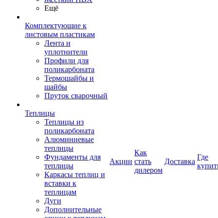
Ещё
Комплектующие к
листовым пластикам
Лента и
уплотнители
Профили для
поликарбоната
Термошайбы и
шайбы
Пруток сварочный
Теплицы
Теплицы из
поликарбоната
Алюминиевые
теплицы
Как
Фундаменты для
Где
Акции
стать
Доставка
теплицы
купит
дилером
Каркасы теплиц и
вставки к
теплицам
Дуги
Дополнительные