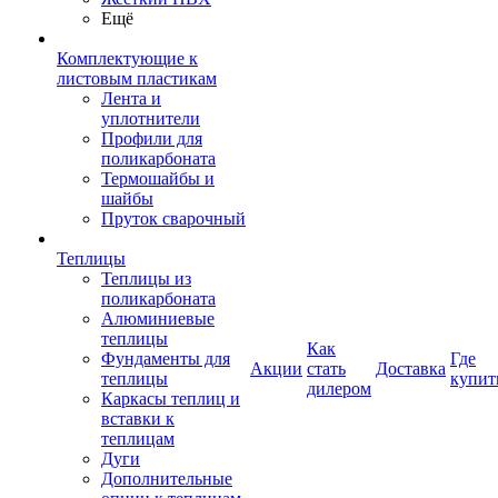
Ещё
Комплектующие к
листовым пластикам
Лента и
уплотнители
Профили для
поликарбоната
Термошайбы и
шайбы
Пруток сварочный
Теплицы
Теплицы из
поликарбоната
Алюминиевые
теплицы
Как
Фундаменты для
Где
Акции
стать
Доставка
теплицы
купит
дилером
Каркасы теплиц и
вставки к
теплицам
Дуги
Дополнительные