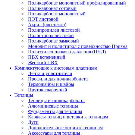
Поликарбонат монолитный профилированный
Поликарбонат сотовый
Поликарбонат монолитный
ПЭТ листовой
Акрил (оргстекло)
Полипропилен листовой
Полистирол листовой
Поликарбонат замковый
Монолит и полистирол с поверхностью Призма
Полиэтилен низкого давления (ПНД)
ПВХ вспененный
Жесткий ПВХ
Комплектующие к листовым пластикам
Лента и уплотнители
Профили для поликарбоната
Термошайбы и шайбы
Пруток сварочный
Теплицы
Теплицы из поликарбоната
Алюминиевые теплицы
Фундаменты для теплицы
Каркасы теплиц и вставки к теплицам
Дуги
Дополнительные опции к теплицам
Аксессуары для теплицы