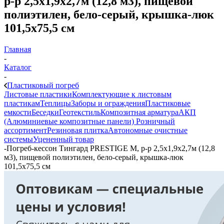
р-р 2,5х1,9х2,7м (12,8 м3), пищевой
полиэтилен, бело-серый, крышка-люк
101,5х75,5 см
Главная
-
Каталог
-
Пластиковый погреб
Листовые пластики
Комплектующие к листовым
пластикам
Теплицы
Заборы и ограждения
Пластиковые
емкости
Беседки
Геотекстиль
Композитная арматура
АКП
(Алюминиевые композитные панели)
Розничный
ассортимент
Резиновая плитка
Автономные очистные
системы
Уцененный товар
-
Погреб-кессон Тингард PRESTIGE M, р-р 2,5х1,9х2,7м (12,8
м3), пищевой полиэтилен, бело-серый, крышка-люк
101,5х75,5 см