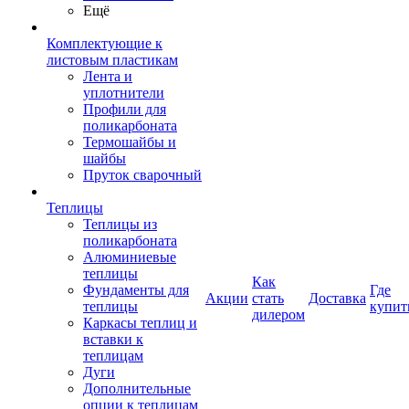
Ещё
Комплектующие к
листовым пластикам
Лента и
уплотнители
Профили для
поликарбоната
Термошайбы и
шайбы
Пруток сварочный
Теплицы
Теплицы из
поликарбоната
Алюминиевые
теплицы
Как
Фундаменты для
Где
Акции
стать
Доставка
теплицы
купит
дилером
Каркасы теплиц и
вставки к
теплицам
Дуги
Дополнительные
опции к теплицам