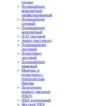
теплиц
Поликарбонат
монолитный
профилированный
Поликарбонат
сотовый
Поликарбонат
монолитный
ПЭТ листовой
Акрил (оргстекло)
Полипропилен
листовой
Полистирол
листовой
Поликарбонат
замковый
Монолит и
полистирол с
поверхностью
Призма
Полиэтилен
низкого давления
(ПНД)
ПВХ вспененный
Жесткий ПВХ