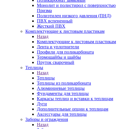
Поликарбонат замковый
Монолит и полистирол с поверхностью
Призма
Полиэтилен низкого давления (ПНД)
ПВХ вспененный
Жесткий ПВХ
Комплектующие к листовым пластикам
Назад
Комплектующие к листовым пластикам
Лента и уплотнители
Профили для поликарбоната
Термошайбы и шайбы
Пруток сварочный
Теплицы
Назад
Теплицы
Теплицы из поликарбоната
Алюминиевые теплицы
Фундаменты для теплицы
Каркасы теплиц и вставки к теплицам
Дуги
Дополнительные опции к теплицам
Аксессуары для теплицы
Заборы и ограждения
Назад