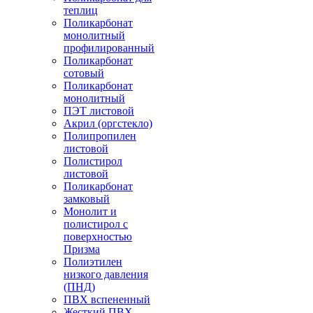
теплиц
Поликарбонат
монолитный
профилированный
Поликарбонат
сотовый
Поликарбонат
монолитный
ПЭТ листовой
Акрил (оргстекло)
Полипропилен
листовой
Полистирол
листовой
Поликарбонат
замковый
Монолит и
полистирол с
поверхностью
Призма
Полиэтилен
низкого давления
(ПНД)
ПВХ вспененный
Жесткий ПВХ