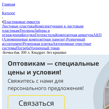
Главная
-
Каталог
-
Пластиковые емкости
Листовые пластики
Комплектующие к листовым
пластикам
Теплицы
Заборы и
ограждения
Беседки
Геотекстиль
Композитная арматура
АКП
(Алюминиевые композитные панели)
Розничный
ассортимент
Резиновая плитка
Автономные очистные
системы
Погреба
Уцененный товар
-
Бочка-бак 300 л. Квадрат. без крышки