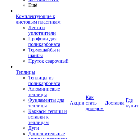
Ещё
Комплектующие к
листовым пластикам
Лента и
уплотнители
Профили для
поликарбоната
Термошайбы и
шайбы
Пруток сварочный
Теплицы
Теплицы из
поликарбоната
Алюминиевые
теплицы
Как
Фундаменты для
Где
Акции
стать
Доставка
теплицы
купит
дилером
Каркасы теплиц и
вставки к
теплицам
Дуги
Дополнительные