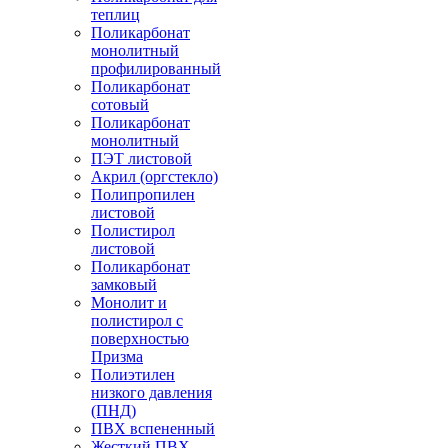
теплиц
Поликарбонат
монолитный
профилированный
Поликарбонат
сотовый
Поликарбонат
монолитный
ПЭТ листовой
Акрил (оргстекло)
Полипропилен
листовой
Полистирол
листовой
Поликарбонат
замковый
Монолит и
полистирол с
поверхностью
Призма
Полиэтилен
низкого давления
(ПНД)
ПВХ вспененный
Жесткий ПВХ