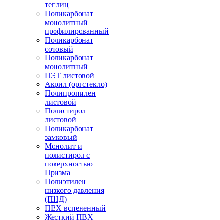
теплиц
Поликарбонат
монолитный
профилированный
Поликарбонат
сотовый
Поликарбонат
монолитный
ПЭТ листовой
Акрил (оргстекло)
Полипропилен
листовой
Полистирол
листовой
Поликарбонат
замковый
Монолит и
полистирол с
поверхностью
Призма
Полиэтилен
низкого давления
(ПНД)
ПВХ вспененный
Жесткий ПВХ