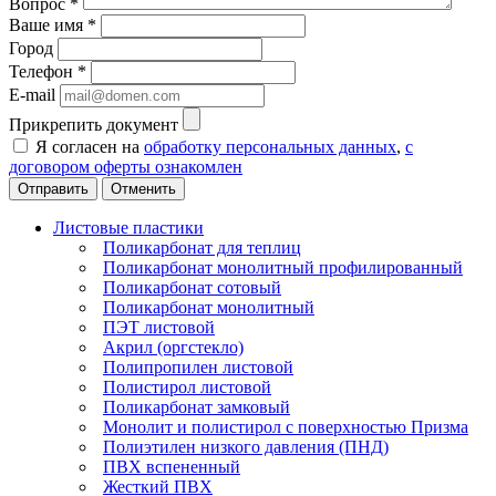
Вопрос
*
Ваше имя
*
Город
Телефон
*
E-mail
Прикрепить документ
Я согласен на
обработку персональных данных
,
с
договором оферты ознакомлен
Отменить
Листовые пластики
Поликарбонат для теплиц
Поликарбонат монолитный профилированный
Поликарбонат сотовый
Поликарбонат монолитный
ПЭТ листовой
Акрил (оргстекло)
Полипропилен листовой
Полистирол листовой
Поликарбонат замковый
Монолит и полистирол с поверхностью Призма
Полиэтилен низкого давления (ПНД)
ПВХ вспененный
Жесткий ПВХ