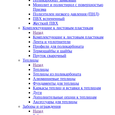
Поликарбонат замковый
Монолит и полистирол с поверхностью
Призма
Полиэтилен низкого давления (ПНД)
ПВХ вспененный
Жесткий ПВХ
Комплектующие к листовым пластикам
Назад
Комплектующие к листовым пластикам
Лента и уплотнители
Профили для поликарбоната
Термошайбы и шайбы
Пруток сварочный
Теплицы
Назад
Теплицы
Теплицы из поликарбоната
Алюминиевые теплицы
Фундаменты для теплицы
Каркасы теплиц и вставки к теплицам
Дуги
Дополнительные опции к теплицам
Аксессуары для теплицы
Заборы и ограждения
Назад