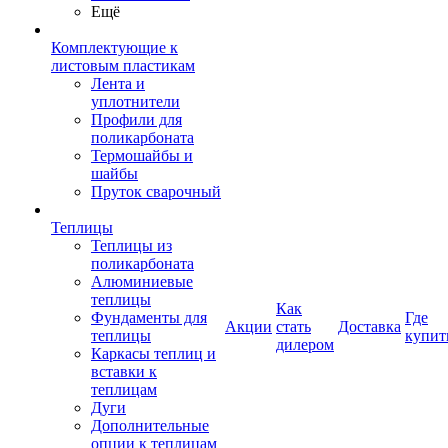
Ещё
Комплектующие к
листовым пластикам
Лента и
уплотнители
Профили для
поликарбоната
Термошайбы и
шайбы
Пруток сварочный
Теплицы
Теплицы из
поликарбоната
Алюминиевые
теплицы
Как
Фундаменты для
Где
Акции
стать
Доставка
теплицы
купит
дилером
Каркасы теплиц и
вставки к
теплицам
Дуги
Дополнительные
опции к теплицам