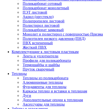
Поликарбонат сотовый
Поликарбонат монолитный
ПЭТ листовой
Акрил (оргстекло)
Полипропилен листовой
Полистирол листовой
Поликарбонат замковый
Монолит и полистирол с поверхностью Призма
Полиэтилен низкого давления (ПНД)
ПВХ вспененный
Жесткий ПВХ
Комплектующие к листовым пластикам
Лента и уплотнители
Профили для поликарбоната
Термошайбы и шайбы
Пруток сварочный
Теплицы
Теплицы из поликарбоната
Алюминиевые теплицы
Фундаменты для теплицы
Каркасы теплиц и вставки к теплицам
Дуги
Дополнительные опции к теплицам
Аксессуары для теплицы
Заборы и ограждения