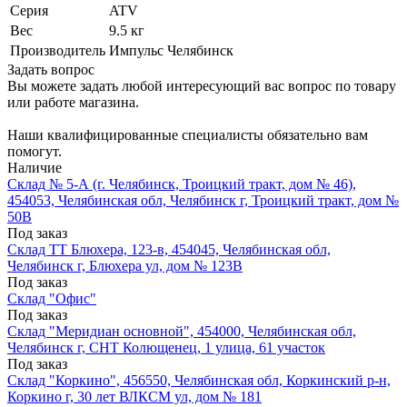
Серия
ATV
Вес
9.5 кг
Производитель
Импульс Челябинск
Задать вопрос
Вы можете задать любой интересующий вас вопрос по товару
или работе магазина.
Наши квалифицированные специалисты обязательно вам
помогут.
Наличие
Склад № 5-А (г. Челябинск, Троицкий тракт, дом № 46),
454053, Челябинская обл, Челябинск г, Троицкий тракт, дом №
50В
Под заказ
Склад ТТ Блюхера, 123-в, 454045, Челябинская обл,
Челябинск г, Блюхера ул, дом № 123В
Под заказ
Склад "Офис"
Под заказ
Склад "Меридиан основной", 454000, Челябинская обл,
Челябинск г, СНТ Колющенец, 1 улица, 61 участок
Под заказ
Склад "Коркино", 456550, Челябинская обл, Коркинский р-н,
Коркино г, 30 лет ВЛКСМ ул, дом № 181