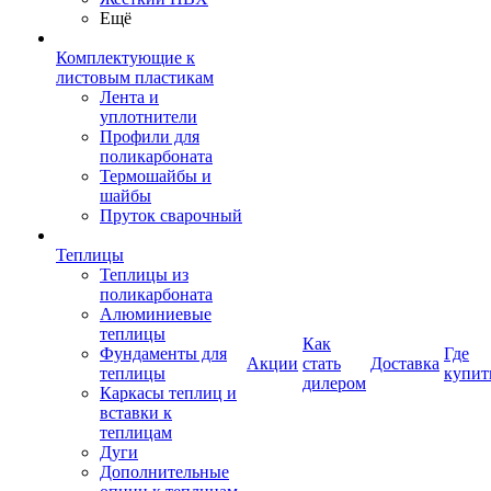
Ещё
Комплектующие к
листовым пластикам
Лента и
уплотнители
Профили для
поликарбоната
Термошайбы и
шайбы
Пруток сварочный
Теплицы
Теплицы из
поликарбоната
Алюминиевые
теплицы
Как
Фундаменты для
Где
Акции
стать
Доставка
теплицы
купит
дилером
Каркасы теплиц и
вставки к
теплицам
Дуги
Дополнительные