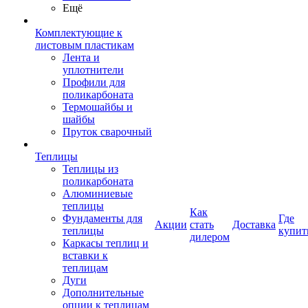
Ещё
Комплектующие к
листовым пластикам
Лента и
уплотнители
Профили для
поликарбоната
Термошайбы и
шайбы
Пруток сварочный
Теплицы
Теплицы из
поликарбоната
Алюминиевые
теплицы
Как
Фундаменты для
Где
Акции
стать
Доставка
теплицы
купит
дилером
Каркасы теплиц и
вставки к
теплицам
Дуги
Дополнительные
опции к теплицам