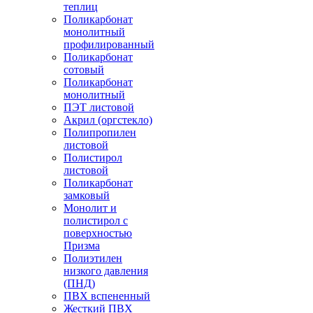
теплиц
Поликарбонат
монолитный
профилированный
Поликарбонат
сотовый
Поликарбонат
монолитный
ПЭТ листовой
Акрил (оргстекло)
Полипропилен
листовой
Полистирол
листовой
Поликарбонат
замковый
Монолит и
полистирол с
поверхностью
Призма
Полиэтилен
низкого давления
(ПНД)
ПВХ вспененный
Жесткий ПВХ