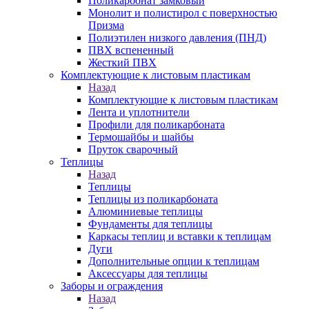
Поликарбонат замковый
Монолит и полистирол с поверхностью
Призма
Полиэтилен низкого давления (ПНД)
ПВХ вспененный
Жесткий ПВХ
Комплектующие к листовым пластикам
Назад
Комплектующие к листовым пластикам
Лента и уплотнители
Профили для поликарбоната
Термошайбы и шайбы
Пруток сварочный
Теплицы
Назад
Теплицы
Теплицы из поликарбоната
Алюминиевые теплицы
Фундаменты для теплицы
Каркасы теплиц и вставки к теплицам
Дуги
Дополнительные опции к теплицам
Аксессуары для теплицы
Заборы и ограждения
Назад