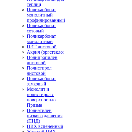
теплиц
Поликарбонат
монолитный
профилированный
Поликарбонат
сотовый
Поликарбонат
монолитный
ПЭТ листовой
Акрил (оргстекло)
Полипропилен
листовой
Полистирол
листовой
Поликарбонат
замковый
Монолит и
полистирол с
поверхностью
Призма
Полиэтилен
низкого давления
(ПНД)
ПВХ вспененный
Жесткий ПВХ