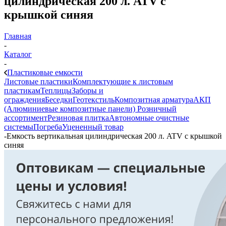
цилиндрическая 200 л. ATV с
крышкой синяя
Главная
-
Каталог
-
Пластиковые емкости
Листовые пластики
Комплектующие к листовым
пластикам
Теплицы
Заборы и
ограждения
Беседки
Геотекстиль
Композитная арматура
АКП
(Алюминиевые композитные панели)
Розничный
ассортимент
Резиновая плитка
Автономные очистные
системы
Погреба
Уцененный товар
-
Емкость вертикальная цилиндрическая 200 л. ATV с крышкой
синяя