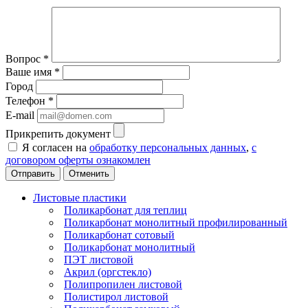
Вопрос
*
Ваше имя
*
Город
Телефон
*
E-mail
Прикрепить документ
Я согласен на
обработку персональных данных
,
с
договором оферты ознакомлен
Отменить
Листовые пластики
Поликарбонат для теплиц
Поликарбонат монолитный профилированный
Поликарбонат сотовый
Поликарбонат монолитный
ПЭТ листовой
Акрил (оргстекло)
Полипропилен листовой
Полистирол листовой