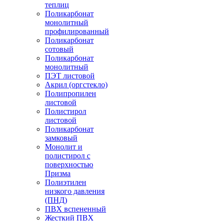
теплиц
Поликарбонат
монолитный
профилированный
Поликарбонат
сотовый
Поликарбонат
монолитный
ПЭТ листовой
Акрил (оргстекло)
Полипропилен
листовой
Полистирол
листовой
Поликарбонат
замковый
Монолит и
полистирол с
поверхностью
Призма
Полиэтилен
низкого давления
(ПНД)
ПВХ вспененный
Жесткий ПВХ