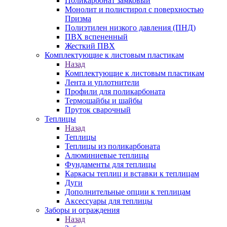
Поликарбонат замковый
Монолит и полистирол с поверхностью
Призма
Полиэтилен низкого давления (ПНД)
ПВХ вспененный
Жесткий ПВХ
Комплектующие к листовым пластикам
Назад
Комплектующие к листовым пластикам
Лента и уплотнители
Профили для поликарбоната
Термошайбы и шайбы
Пруток сварочный
Теплицы
Назад
Теплицы
Теплицы из поликарбоната
Алюминиевые теплицы
Фундаменты для теплицы
Каркасы теплиц и вставки к теплицам
Дуги
Дополнительные опции к теплицам
Аксессуары для теплицы
Заборы и ограждения
Назад