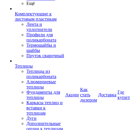
Ещё
Комплектующие к
листовым пластикам
Лента и
уплотнители
Профили для
поликарбоната
Термошайбы и
шайбы
Пруток сварочный
Теплицы
Теплицы из
поликарбоната
Алюминиевые
теплицы
Как
Фундаменты для
Где
Акции
стать
Доставка
теплицы
купит
дилером
Каркасы теплиц и
вставки к
теплицам
Дуги
Дополнительные
опции к теплицам