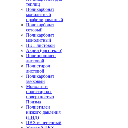
теплиц
Поликарбонат
монолитный
профилированный
Поликарбонат
сотовый
Поликарбонат
монолитный
ПЭТ листовой
Акрил (оргстекло)
Полипропилен
листовой
Полистирол
листовой
Поликарбонат
замковый
Монолит и
полистирол с
поверхностью
Призма
Полиэтилен
низкого давления
(ПНД)
ПВХ вспененный
Жесткий ПВХ