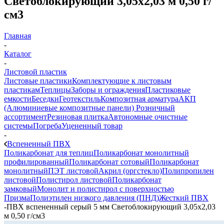
Светоблокирующий 3,05х2,03 м 0,50 г/
см3
Главная
-
Каталог
-
Листовой пластик
Листовые пластики
Комплектующие к листовым
пластикам
Теплицы
Заборы и ограждения
Пластиковые
емкости
Беседки
Геотекстиль
Композитная арматура
АКП
(Алюминиевые композитные панели)
Розничный
ассортимент
Резиновая плитка
Автономные очистные
системы
Погреба
Уцененный товар
-
Вспененный ПВХ
Поликарбонат для теплиц
Поликарбонат монолитный
профилированный
Поликарбонат сотовый
Поликарбонат
монолитный
ПЭТ листовой
Акрил (оргстекло)
Полипропилен
листовой
Полистирол листовой
Поликарбонат
замковый
Монолит и полистирол с поверхностью
Призма
Полиэтилен низкого давления (ПНД)
Жесткий ПВХ
-
ПВХ вспененный серый 5 мм Светоблокирующий 3,05х2,03
м 0,50 г/см3