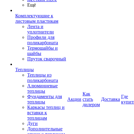
Ещё
Комплектующие к
листовым пластикам
Лента и
уплотнители
Профили для
поликарбоната
Термошайбы и
шайбы
Пруток сварочный
Теплицы
Теплицы из
поликарбоната
Алюминиевые
теплицы
Как
Фундаменты для
Где
Акции
стать
Доставка
теплицы
купит
дилером
Каркасы теплиц и
вставки к
теплицам
Дуги
Дополнительные