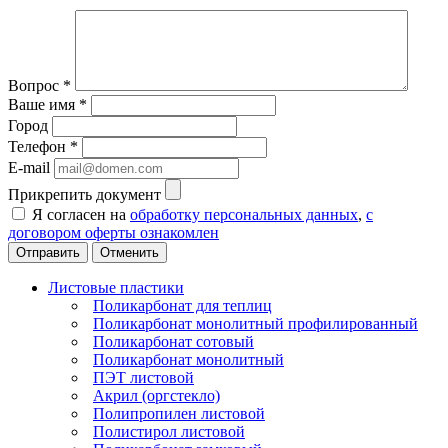
Вопрос
*
Ваше имя
*
Город
Телефон
*
E-mail
Прикрепить документ
Я согласен на
обработку персональных данных
,
с
договором оферты ознакомлен
Отменить
Листовые пластики
Поликарбонат для теплиц
Поликарбонат монолитный профилированный
Поликарбонат сотовый
Поликарбонат монолитный
ПЭТ листовой
Акрил (оргстекло)
Полипропилен листовой
Полистирол листовой