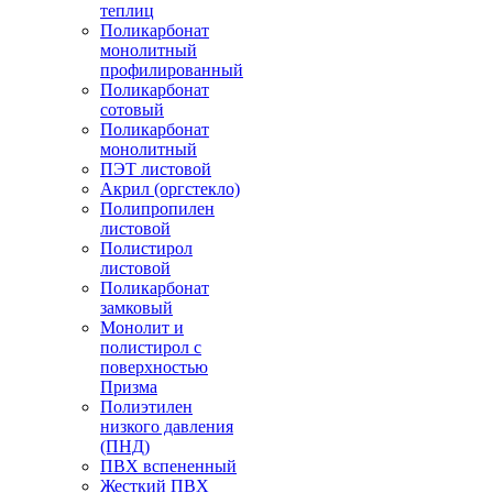
теплиц
Поликарбонат
монолитный
профилированный
Поликарбонат
сотовый
Поликарбонат
монолитный
ПЭТ листовой
Акрил (оргстекло)
Полипропилен
листовой
Полистирол
листовой
Поликарбонат
замковый
Монолит и
полистирол с
поверхностью
Призма
Полиэтилен
низкого давления
(ПНД)
ПВХ вспененный
Жесткий ПВХ