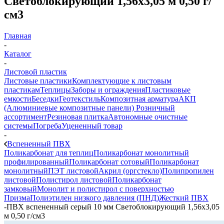
Светоблокирующий 1,56х3,05 м 0,50 г/
см3
Главная
-
Каталог
-
Листовой пластик
Листовые пластики
Комплектующие к листовым
пластикам
Теплицы
Заборы и ограждения
Пластиковые
емкости
Беседки
Геотекстиль
Композитная арматура
АКП
(Алюминиевые композитные панели)
Розничный
ассортимент
Резиновая плитка
Автономные очистные
системы
Погреба
Уцененный товар
-
Вспененный ПВХ
Поликарбонат для теплиц
Поликарбонат монолитный
профилированный
Поликарбонат сотовый
Поликарбонат
монолитный
ПЭТ листовой
Акрил (оргстекло)
Полипропилен
листовой
Полистирол листовой
Поликарбонат
замковый
Монолит и полистирол с поверхностью
Призма
Полиэтилен низкого давления (ПНД)
Жесткий ПВХ
-
ПВХ вспененный серый 10 мм Светоблокирующий 1,56х3,05
м 0,50 г/см3