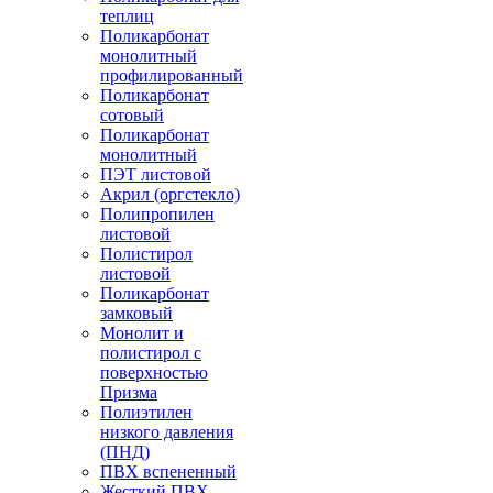
теплиц
Поликарбонат
монолитный
профилированный
Поликарбонат
сотовый
Поликарбонат
монолитный
ПЭТ листовой
Акрил (оргстекло)
Полипропилен
листовой
Полистирол
листовой
Поликарбонат
замковый
Монолит и
полистирол с
поверхностью
Призма
Полиэтилен
низкого давления
(ПНД)
ПВХ вспененный
Жесткий ПВХ