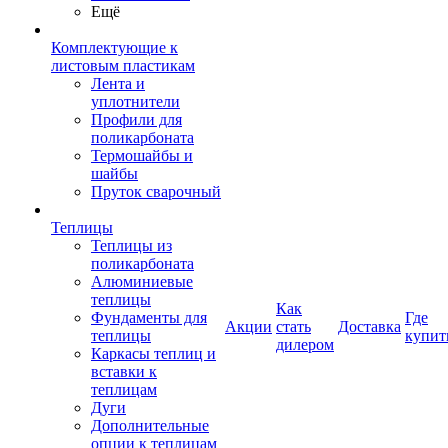
Ещё
Комплектующие к
листовым пластикам
Лента и
уплотнители
Профили для
поликарбоната
Термошайбы и
шайбы
Пруток сварочный
Теплицы
Теплицы из
поликарбоната
Алюминиевые
теплицы
Как
Фундаменты для
Где
Акции
стать
Доставка
теплицы
купит
дилером
Каркасы теплиц и
вставки к
теплицам
Дуги
Дополнительные
опции к теплицам