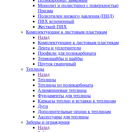
Поликарбонат замковый
Монолит и полистирол с поверхностью
Призма
Полиэтилен низкого давления (ПНД)
ПВХ вспененный
Жесткий ПВХ
Комплектующие к листовым пластикам
Назад
Комплектующие к листовым пластикам
Лента и уплотнители
Профили для поликарбоната
Термошайбы и шайбы
Пруток сварочный
Теплицы
Назад
Теплицы
Теплицы из поликарбоната
Алюминиевые теплицы
Фундаменты для теплицы
Каркасы теплиц и вставки к теплицам
Дуги
Дополнительные опции к теплицам
Аксессуары для теплицы
Заборы и ограждения
Назад