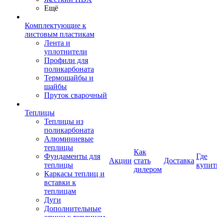
Ещё
Комплектующие к
листовым пластикам
Лента и
уплотнители
Профили для
поликарбоната
Термошайбы и
шайбы
Пруток сварочный
Теплицы
Теплицы из
поликарбоната
Алюминиевые
теплицы
Как
Фундаменты для
Где
Акции
стать
Доставка
теплицы
купит
дилером
Каркасы теплиц и
вставки к
теплицам
Дуги
Дополнительные