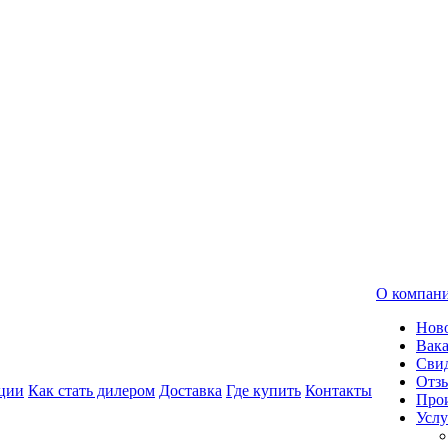
О компан
Нов
Вак
Свид
Отз
ции
Как стать дилером
Доставка
Где купить
Контакты
Про
Услу