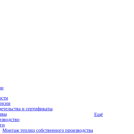
ии
ости
ансии
етельства и сертификаты
ывы
Ещё
изводство
ги
Монтаж теплиц собственного производства