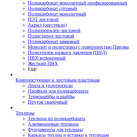
Поликарбонат монолитный профилированный
Поликарбонат сотовый
Поликарбонат монолитный
ПЭТ листовой
Акрил (оргстекло)
Полипропилен листовой
Полистирол листовой
Поликарбонат замковый
Монолит и полистирол с поверхностью Призма
Полиэтилен низкого давления (ПНД)
ПВХ вспененный
Жесткий ПВХ
Ещё
Комплектующие к листовым пластикам
Лента и уплотнители
Профили для поликарбоната
Термошайбы и шайбы
Пруток сварочный
Теплицы
Теплицы из поликарбоната
Алюминиевые теплицы
Фундаменты для теплицы
Каркасы теплиц и вставки к теплицам