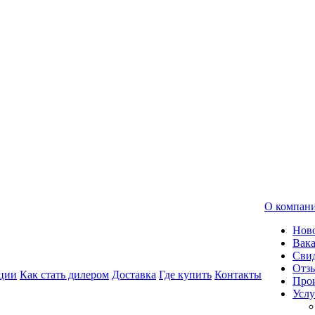
О компан
Нов
Вак
Свид
Отз
ции
Как стать дилером
Доставка
Где купить
Контакты
Про
Услу