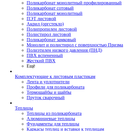
Поликарбонат монолитный профилированный
Поликарбонат сотовый
Поликарбонат монолитный
ПЭТ листовой
Акрил (оргстекло)
Полипропилен листовой
Полистирол листовой
Поликарбонат замковый
Монолит и полистирол с поверхностью Призма
Полиэтилен низкого давления (ПНД)
ПВХ вспененный
Жесткий ПВХ
Ещё
Комплектующие к листовым пластикам
Лента и уплотнители
Профили для поликарбоната
Термошайбы и шайбы
Пруток сварочный
Теплицы
Теплицы из поликарбоната
Алюминиевые теплицы
Фундаменты для теплицы
Каркасы теплиц и вставки к теплицам