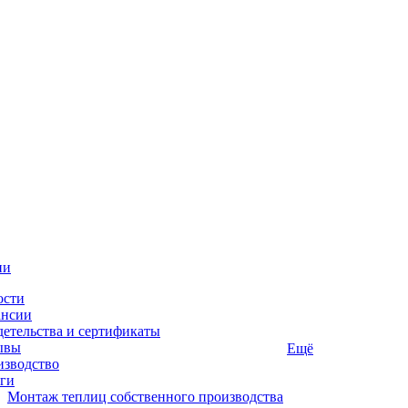
ии
ости
ансии
етельства и сертификаты
ывы
Ещё
изводство
ги
Монтаж теплиц собственного производства