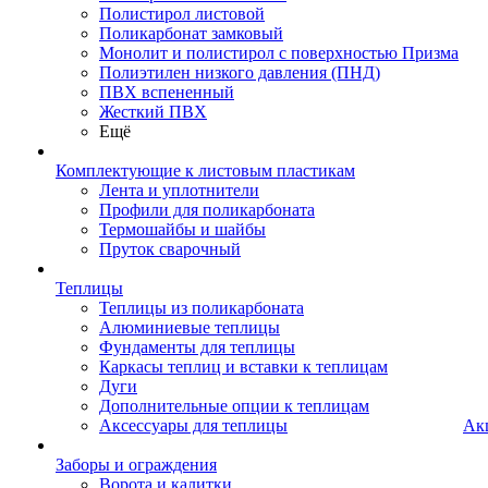
Полистирол листовой
Поликарбонат замковый
Монолит и полистирол с поверхностью Призма
Полиэтилен низкого давления (ПНД)
ПВХ вспененный
Жесткий ПВХ
Ещё
Комплектующие к листовым пластикам
Лента и уплотнители
Профили для поликарбоната
Термошайбы и шайбы
Пруток сварочный
Теплицы
Теплицы из поликарбоната
Алюминиевые теплицы
Фундаменты для теплицы
Каркасы теплиц и вставки к теплицам
Дуги
Дополнительные опции к теплицам
Аксессуары для теплицы
Ак
Заборы и ограждения
Ворота и калитки