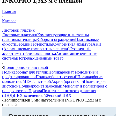
INKUPRO 1,5х3 м с пленкой
Главная
-
Каталог
-
Листовой пластик
Листовые пластики
Комплектующие к листовым
пластикам
Теплицы
Заборы и ограждения
Пластиковые
емкости
Беседки
Геотекстиль
Композитная арматура
АКП
(Алюминиевые композитные панели)
Розничный
ассортимент
Резиновая плитка
Автономные очистные
системы
Погреба
Уцененный товар
-
Полипропилен листовой
Поликарбонат для теплиц
Поликарбонат монолитный
профилированный
Поликарбонат сотовый
Поликарбонат
монолитный
ПЭТ листовой
Акрил (оргстекло)
Полистирол
листовой
Поликарбонат замковый
Монолит и полистирол с
поверхностью Призма
Полиэтилен низкого давления
(ПНД)
ПВХ вспененный
Жесткий ПВХ
-
Полипропилен 5 мм натуральный INKUPRO 1,5х3 м с
пленкой