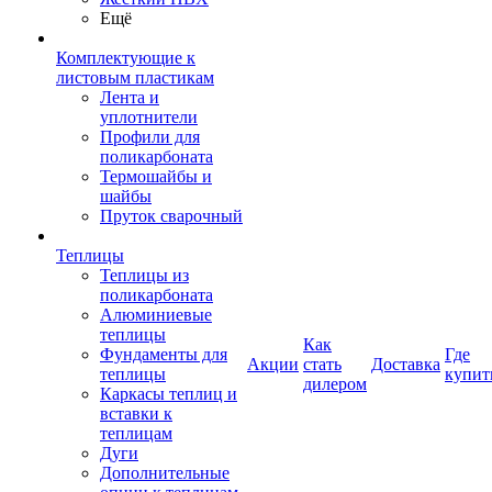
Ещё
Комплектующие к
листовым пластикам
Лента и
уплотнители
Профили для
поликарбоната
Термошайбы и
шайбы
Пруток сварочный
Теплицы
Теплицы из
поликарбоната
Алюминиевые
теплицы
Как
Фундаменты для
Где
Акции
стать
Доставка
теплицы
купит
дилером
Каркасы теплиц и
вставки к
теплицам
Дуги
Дополнительные