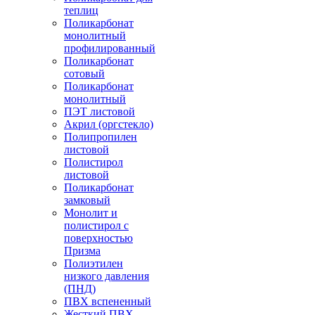
теплиц
Поликарбонат
монолитный
профилированный
Поликарбонат
сотовый
Поликарбонат
монолитный
ПЭТ листовой
Акрил (оргстекло)
Полипропилен
листовой
Полистирол
листовой
Поликарбонат
замковый
Монолит и
полистирол с
поверхностью
Призма
Полиэтилен
низкого давления
(ПНД)
ПВХ вспененный
Жесткий ПВХ