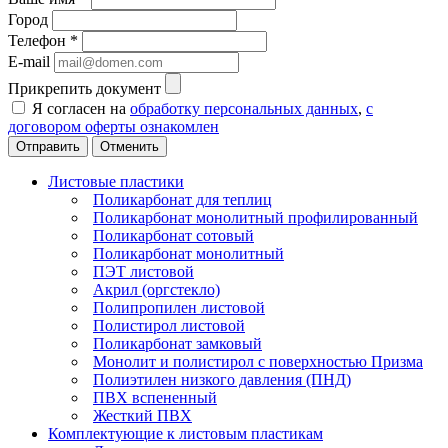
Город
Телефон
*
E-mail
Прикрепить документ
Я согласен на
обработку персональных данных
,
с
договором оферты ознакомлен
Отменить
Листовые пластики
Поликарбонат для теплиц
Поликарбонат монолитный профилированный
Поликарбонат сотовый
Поликарбонат монолитный
ПЭТ листовой
Акрил (оргстекло)
Полипропилен листовой
Полистирол листовой
Поликарбонат замковый
Монолит и полистирол с поверхностью Призма
Полиэтилен низкого давления (ПНД)
ПВХ вспененный
Жесткий ПВХ
Комплектующие к листовым пластикам