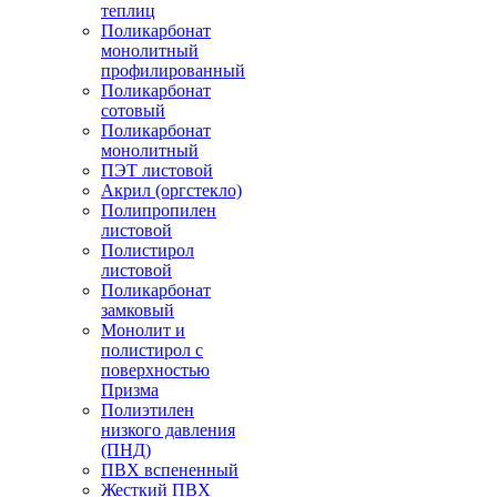
теплиц
Поликарбонат
монолитный
профилированный
Поликарбонат
сотовый
Поликарбонат
монолитный
ПЭТ листовой
Акрил (оргстекло)
Полипропилен
листовой
Полистирол
листовой
Поликарбонат
замковый
Монолит и
полистирол с
поверхностью
Призма
Полиэтилен
низкого давления
(ПНД)
ПВХ вспененный
Жесткий ПВХ