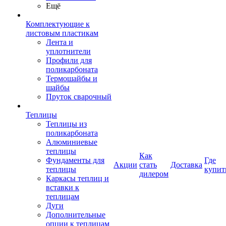
Ещё
Комплектующие к
листовым пластикам
Лента и
уплотнители
Профили для
поликарбоната
Термошайбы и
шайбы
Пруток сварочный
Теплицы
Теплицы из
поликарбоната
Алюминиевые
теплицы
Как
Фундаменты для
Где
Акции
стать
Доставка
теплицы
купит
дилером
Каркасы теплиц и
вставки к
теплицам
Дуги
Дополнительные
опции к теплицам