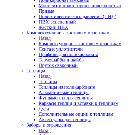
Поликарбонат замковый
Монолит и полистирол с поверхностью
Призма
Полиэтилен низкого давления (ПНД)
ПВХ вспененный
Жесткий ПВХ
Комплектующие к листовым пластикам
Назад
Комплектующие к листовым пластикам
Лента и уплотнители
Профили для поликарбоната
Термошайбы и шайбы
Пруток сварочный
Теплицы
Назад
Теплицы
Теплицы из поликарбоната
Алюминиевые теплицы
Фундаменты для теплицы
Каркасы теплиц и вставки к теплицам
Дуги
Дополнительные опции к теплицам
Аксессуары для теплицы
Заборы и ограждения
Назад