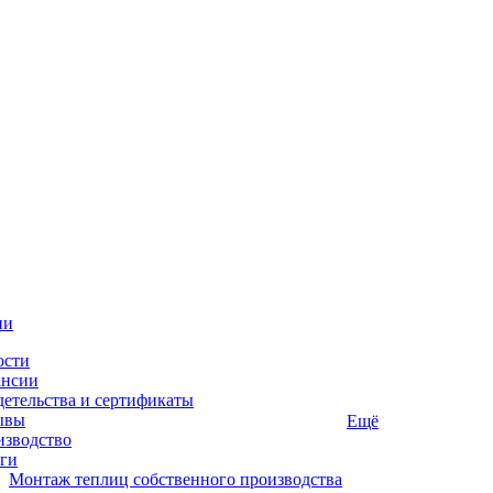
ии
ости
ансии
етельства и сертификаты
ывы
Ещё
изводство
ги
Монтаж теплиц собственного производства