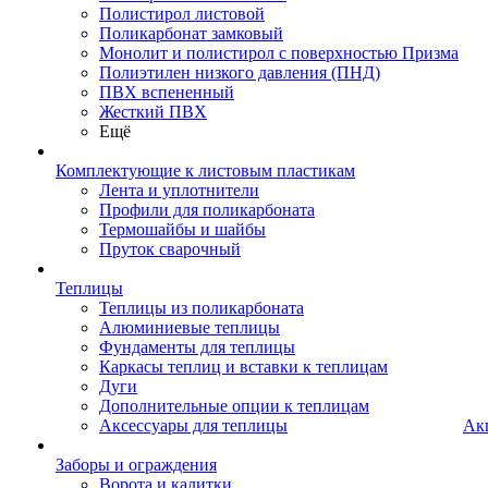
Полистирол листовой
Поликарбонат замковый
Монолит и полистирол с поверхностью Призма
Полиэтилен низкого давления (ПНД)
ПВХ вспененный
Жесткий ПВХ
Ещё
Комплектующие к листовым пластикам
Лента и уплотнители
Профили для поликарбоната
Термошайбы и шайбы
Пруток сварочный
Теплицы
Теплицы из поликарбоната
Алюминиевые теплицы
Фундаменты для теплицы
Каркасы теплиц и вставки к теплицам
Дуги
Дополнительные опции к теплицам
Аксессуары для теплицы
Ак
Заборы и ограждения
Ворота и калитки