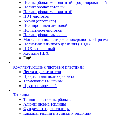
Поликарбонат монолитный профилированный
Поликарбонат сотовый
Поликарбонат монолитный
ПЭТ листовой
Акрил (оргстекло)
Полипропилен листовой
Полистирол листовой
Поликарбонат замковый
Монолит и полистирол с поверхностью Призма
Полиэтилен низкого давления (ПНД)
ПВХ вспененный
Жесткий ПВХ
Ещё
Комплектующие к листовым пластикам
Лента и уплотнители
Профили для поликарбоната
Термошайбы и шайбы
Пруток сварочный
Теплицы
Теплицы из поликарбоната
Алюминиевые теплицы
Фундаменты для теплицы
Каркасы теплиц и вставки к теплицам