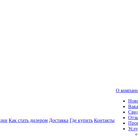
О компан
Нов
Вак
Свид
Отз
ции
Как стать дилером
Доставка
Где купить
Контакты
Про
Услу