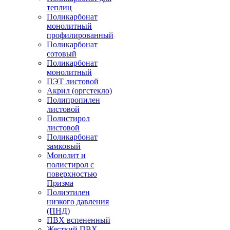
теплиц
Поликарбонат
монолитный
профилированный
Поликарбонат
сотовый
Поликарбонат
монолитный
ПЭТ листовой
Акрил (оргстекло)
Полипропилен
листовой
Полистирол
листовой
Поликарбонат
замковый
Монолит и
полистирол с
поверхностью
Призма
Полиэтилен
низкого давления
(ПНД)
ПВХ вспененный
Жесткий ПВХ