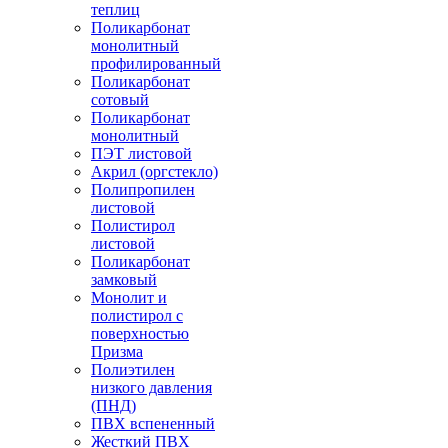
теплиц
Поликарбонат
монолитный
профилированный
Поликарбонат
сотовый
Поликарбонат
монолитный
ПЭТ листовой
Акрил (оргстекло)
Полипропилен
листовой
Полистирол
листовой
Поликарбонат
замковый
Монолит и
полистирол с
поверхностью
Призма
Полиэтилен
низкого давления
(ПНД)
ПВХ вспененный
Жесткий ПВХ