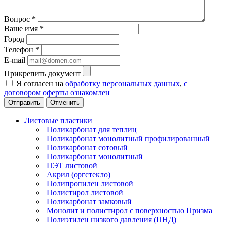
Вопрос
*
Ваше имя
*
Город
Телефон
*
E-mail
Прикрепить документ
Я согласен на
обработку персональных данных
,
с
договором оферты ознакомлен
Отменить
Листовые пластики
Поликарбонат для теплиц
Поликарбонат монолитный профилированный
Поликарбонат сотовый
Поликарбонат монолитный
ПЭТ листовой
Акрил (оргстекло)
Полипропилен листовой
Полистирол листовой
Поликарбонат замковый
Монолит и полистирол с поверхностью Призма
Полиэтилен низкого давления (ПНД)