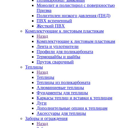
Поликарбонат замковый
Монолит и полистирол с поверхностью
Призма
Полиэтилен низкого давления (ПНД)
ПВХ вспененный
Жесткий ПВХ
Комплектующие к листовым пластикам
Назад
Комплектующие к листовым пластикам
Лента и уплотнители
Профили для поликарбоната
Термошайбы и шайбы
Пруток сварочный
Теплицы
Назад
Теплицы
Теплицы из поликарбоната
Алюминиевые теплицы
Фундаменты для теплицы
Каркасы теплиц и вставки к теплицам
Дуги
Дополнительные опции к теплицам
Аксессуары для теплицы
Заборы и ограждения
Назад