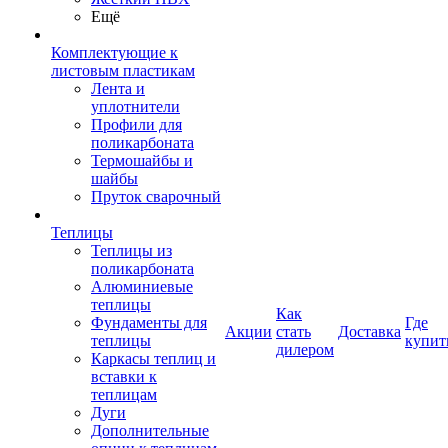
Ещё
Комплектующие к
листовым пластикам
Лента и
уплотнители
Профили для
поликарбоната
Термошайбы и
шайбы
Пруток сварочный
Теплицы
Теплицы из
поликарбоната
Алюминиевые
теплицы
Как
Фундаменты для
Где
Акции
стать
Доставка
теплицы
купит
дилером
Каркасы теплиц и
вставки к
теплицам
Дуги
Дополнительные