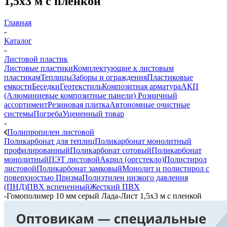
1,5х3 м с пленкой
Главная
-
Каталог
-
Листовой пластик
Листовые пластики
Комплектующие к листовым
пластикам
Теплицы
Заборы и ограждения
Пластиковые
емкости
Беседки
Геотекстиль
Композитная арматура
АКП
(Алюминиевые композитные панели)
Розничный
ассортимент
Резиновая плитка
Автономные очистные
системы
Погреба
Уцененный товар
-
Полипропилен листовой
Поликарбонат для теплиц
Поликарбонат монолитный
профилированный
Поликарбонат сотовый
Поликарбонат
монолитный
ПЭТ листовой
Акрил (оргстекло)
Полистирол
листовой
Поликарбонат замковый
Монолит и полистирол с
поверхностью Призма
Полиэтилен низкого давления
(ПНД)
ПВХ вспененный
Жесткий ПВХ
-
Гомополимер 10 мм серый Лада-Лист 1,5х3 м с пленкой