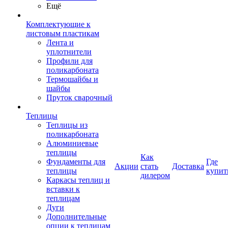
Ещё
Комплектующие к
листовым пластикам
Лента и
уплотнители
Профили для
поликарбоната
Термошайбы и
шайбы
Пруток сварочный
Теплицы
Теплицы из
поликарбоната
Алюминиевые
теплицы
Как
Фундаменты для
Где
Акции
стать
Доставка
теплицы
купит
дилером
Каркасы теплиц и
вставки к
теплицам
Дуги
Дополнительные
опции к теплицам