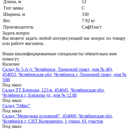
Длина, м
12
Тип замка
C
Ширина, м
330
Вес
7.92 кг
Производитель
СафПласт
Задать вопрос
Вы можете задать любой интересующий вас вопрос по товару
или работе магазина.
Наши квалифицированные специалисты обязательно вам
помогут.
Наличие
Склад № 5-А (г. Челябинск, Троицкий тракт, дом № 46),
454053, Челябинская обл, Челябинск г, Троицкий тракт, дом №
50В
Под заказ
Склад ТТ Блюхера, 123-в, 454045, Челябинская обл,
Челябинск г, Блюхера ул, дом № 123В
Под заказ
Склад "Офис"
Под заказ
Склад "Меридиан основной", 454000, Челябинская обл,
Челябинск г, СНТ Колющенец, 1 улица, 61 участок
Под заказ