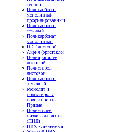
теплиц
Поликарбонат
монолитный
профилированный
Поликарбонат
сотовый
Поликарбонат
монолитный
ПЭТ листовой
Акрил (оргстекло)
Полипропилен
листовой
Полистирол
листовой
Поликарбонат
замковый
Монолит и
полистирол с
поверхностью
Призма
Полиэтилен
низкого давления
(ПНД)
ПВХ вспененный
Жесткий ПВХ