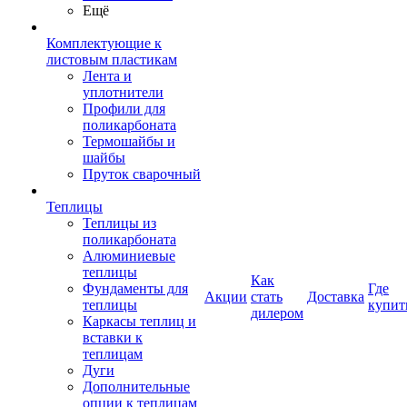
Ещё
Комплектующие к
листовым пластикам
Лента и
уплотнители
Профили для
поликарбоната
Термошайбы и
шайбы
Пруток сварочный
Теплицы
Теплицы из
поликарбоната
Алюминиевые
теплицы
Как
Фундаменты для
Где
Акции
стать
Доставка
теплицы
купит
дилером
Каркасы теплиц и
вставки к
теплицам
Дуги
Дополнительные
опции к теплицам