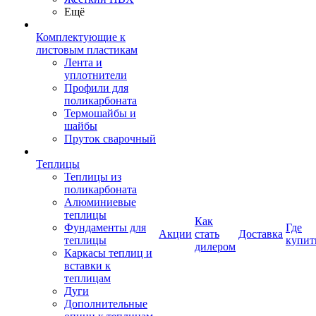
Ещё
Комплектующие к
листовым пластикам
Лента и
уплотнители
Профили для
поликарбоната
Термошайбы и
шайбы
Пруток сварочный
Теплицы
Теплицы из
поликарбоната
Алюминиевые
теплицы
Как
Фундаменты для
Где
Акции
стать
Доставка
теплицы
купит
дилером
Каркасы теплиц и
вставки к
теплицам
Дуги
Дополнительные