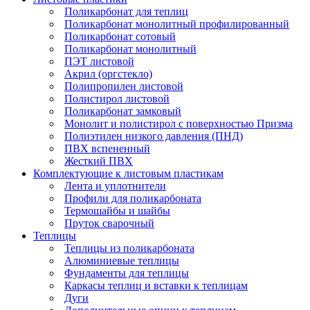
Поликарбонат для теплиц
Поликарбонат монолитный профилированный
Поликарбонат сотовый
Поликарбонат монолитный
ПЭТ листовой
Акрил (оргстекло)
Полипропилен листовой
Полистирол листовой
Поликарбонат замковый
Монолит и полистирол с поверхностью Призма
Полиэтилен низкого давления (ПНД)
ПВХ вспененный
Жесткий ПВХ
Комплектующие к листовым пластикам
Лента и уплотнители
Профили для поликарбоната
Термошайбы и шайбы
Пруток сварочный
Теплицы
Теплицы из поликарбоната
Алюминиевые теплицы
Фундаменты для теплицы
Каркасы теплиц и вставки к теплицам
Дуги