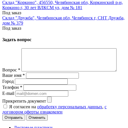
Склад "Коркино", 456550, Челябинская обл, Коркинский р-н,
Коркино г, 30 лет ВЛКСМ ул, дом № 181
Под заказ
Склад "Дружба", Челябинская обл, Челябинск г, СНТ Дружба,
дом № 379
Под заказ
Задать вопрос
Вопрос
*
Ваше имя
*
Город
Телефон
*
E-mail
Прикрепить документ
Я согласен на
обработку персональных данных
,
с
договором оферты ознакомлен
Отменить
Листовые пластики