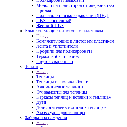
Поликарбонат замковый
Монолит и полистирол с поверхностью
Призма
Полиэтилен низкого давления (ПНД)
ПВХ вспененный
Жесткий ПВХ
Комплектующие к листовым пластикам
Назад
Комплектующие к листовым пластикам
Лента и уплотнители
Профили для поликарбоната
Термошайбы и шайбы
Пруток сварочный
Теплицы
Назад
Теплицы
Теплицы из поликарбоната
Алюминиевые теплицы
Фундаменты для теплицы
Каркасы теплиц и вставки к теплицам
Дуги
Дополнительные опции к теплицам
Аксессуары для теплицы
Заборы и ограждения
Назад