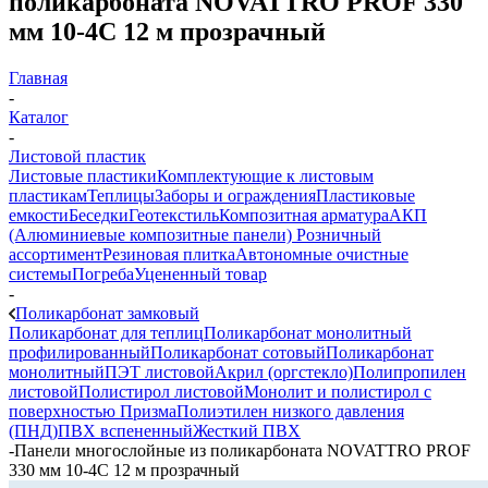
поликарбоната NOVATTRO PROF 330
мм 10-4C 12 м прозрачный
Главная
-
Каталог
-
Листовой пластик
Листовые пластики
Комплектующие к листовым
пластикам
Теплицы
Заборы и ограждения
Пластиковые
емкости
Беседки
Геотекстиль
Композитная арматура
АКП
(Алюминиевые композитные панели)
Розничный
ассортимент
Резиновая плитка
Автономные очистные
системы
Погреба
Уцененный товар
-
Поликарбонат замковый
Поликарбонат для теплиц
Поликарбонат монолитный
профилированный
Поликарбонат сотовый
Поликарбонат
монолитный
ПЭТ листовой
Акрил (оргстекло)
Полипропилен
листовой
Полистирол листовой
Монолит и полистирол с
поверхностью Призма
Полиэтилен низкого давления
(ПНД)
ПВХ вспененный
Жесткий ПВХ
-
Панели многослойные из поликарбоната NOVATTRO PROF
330 мм 10-4C 12 м прозрачный