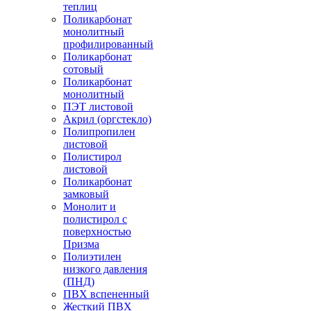
теплиц
Поликарбонат
монолитный
профилированный
Поликарбонат
сотовый
Поликарбонат
монолитный
ПЭТ листовой
Акрил (оргстекло)
Полипропилен
листовой
Полистирол
листовой
Поликарбонат
замковый
Монолит и
полистирол с
поверхностью
Призма
Полиэтилен
низкого давления
(ПНД)
ПВХ вспененный
Жесткий ПВХ