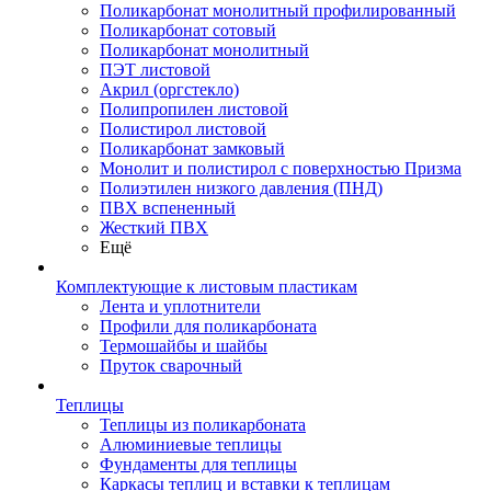
Поликарбонат монолитный профилированный
Поликарбонат сотовый
Поликарбонат монолитный
ПЭТ листовой
Акрил (оргстекло)
Полипропилен листовой
Полистирол листовой
Поликарбонат замковый
Монолит и полистирол с поверхностью Призма
Полиэтилен низкого давления (ПНД)
ПВХ вспененный
Жесткий ПВХ
Ещё
Комплектующие к листовым пластикам
Лента и уплотнители
Профили для поликарбоната
Термошайбы и шайбы
Пруток сварочный
Теплицы
Теплицы из поликарбоната
Алюминиевые теплицы
Фундаменты для теплицы
Каркасы теплиц и вставки к теплицам