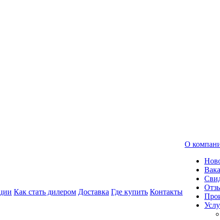
О компан
Нов
Вак
Свид
Отз
ции
Как стать дилером
Доставка
Где купить
Контакты
Про
Услу