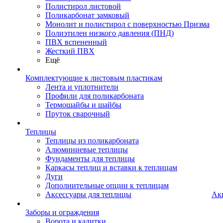
Полистирол листовой
Поликарбонат замковый
Монолит и полистирол с поверхностью Призма
Полиэтилен низкого давления (ПНД)
ПВХ вспененный
Жесткий ПВХ
Ещё
Комплектующие к листовым пластикам
Лента и уплотнители
Профили для поликарбоната
Термошайбы и шайбы
Пруток сварочный
Теплицы
Теплицы из поликарбоната
Алюминиевые теплицы
Фундаменты для теплицы
Каркасы теплиц и вставки к теплицам
Дуги
Дополнительные опции к теплицам
Аксессуары для теплицы
Ак
Заборы и ограждения
Ворота и калитки