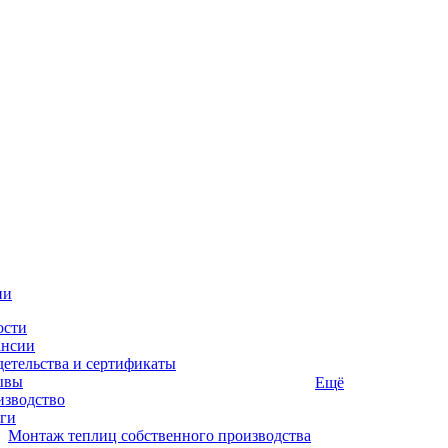
ии
ости
ансии
етельства и сертификаты
ывы
Ещё
изводство
ги
Монтаж теплиц собственного производства