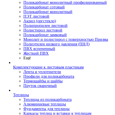
Поликарбонат монолитный профилированный
Поликарбонат сотовый
Поликарбонат монолитный
ПЭТ листовой
Акрил (оргстекло)
Полипропилен листовой
Полистирол листовой
Поликарбонат замковый
Монолит и полистирол с поверхностью Призма
Полиэтилен низкого давления (ПНД)
ПВХ вспененный
Жесткий ПВХ
Ещё
Комплектующие к листовым пластикам
Лента и уплотнители
Профили для поликарбоната
Термошайбы и шайбы
Пруток сварочный
Теплицы
Теплицы из поликарбоната
Алюминиевые теплицы
Фундаменты для теплицы
Каркасы теплиц и вставки к теплицам