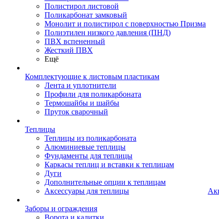
Полистирол листовой
Поликарбонат замковый
Монолит и полистирол с поверхностью Призма
Полиэтилен низкого давления (ПНД)
ПВХ вспененный
Жесткий ПВХ
Ещё
Комплектующие к листовым пластикам
Лента и уплотнители
Профили для поликарбоната
Термошайбы и шайбы
Пруток сварочный
Теплицы
Теплицы из поликарбоната
Алюминиевые теплицы
Фундаменты для теплицы
Каркасы теплиц и вставки к теплицам
Дуги
Дополнительные опции к теплицам
Аксессуары для теплицы
Ак
Заборы и ограждения
Ворота и калитки