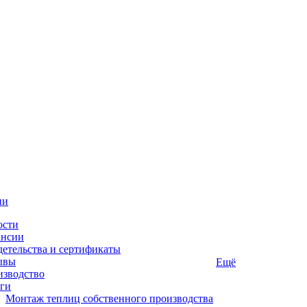
ии
ости
ансии
етельства и сертификаты
ывы
Ещё
изводство
ги
Монтаж теплиц собственного производства