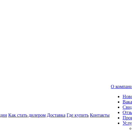
О компан
Нов
Вак
Свид
Отз
ции
Как стать дилером
Доставка
Где купить
Контакты
Про
Услу