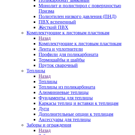
Поликарбонат замковый
Монолит и полистирол с поверхностью
Призма
Полиэтилен низкого давления (ПНД)
ПВХ вспененный
Жесткий ПВХ
Комплектующие к листовым пластикам
Назад
Комплектующие к листовым пластикам
Лента и уплотнители
Профили для поликарбоната
Термошайбы и шайбы
Пруток сварочный
Теплицы
Назад
Теплицы
Теплицы из поликарбоната
Алюминиевые теплицы
Фундаменты для теплицы
Каркасы теплиц и вставки к теплицам
Дуги
Дополнительные опции к теплицам
Аксессуары для теплицы
Заборы и ограждения
Назад