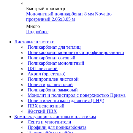
Быстрый просмотр
Монолитный поликарбонат 8 мм Novattro
прозрачный 2,05х3,05 м
Много
Подробнее
Листовые пластики
Поликарбонат для теплиц
Поликарбонат монолитный профилированный
Поликарбонат сотовый
Поликарбонат монолитный
ПЭТ листовой
Акрил (оргстекло)
Полипропилен листовой
Полистирол листовой
Поликарбонат замковый
Монолит и полистирол с поверхностью Призма
Полиэтилен низкого давления (ПНД)
ПВХ вспененный
Жесткий ПВХ
Комплектующие к листовым пластикам
Лента и уплотнители
Профили для поликарбоната
Термошайбы и шайбы