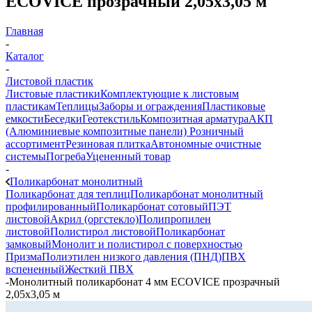
ECOVICE прозрачный 2,05х3,05 м
Главная
-
Каталог
-
Листовой пластик
Листовые пластики
Комплектующие к листовым
пластикам
Теплицы
Заборы и ограждения
Пластиковые
емкости
Беседки
Геотекстиль
Композитная арматура
АКП
(Алюминиевые композитные панели)
Розничный
ассортимент
Резиновая плитка
Автономные очистные
системы
Погреба
Уцененный товар
-
Поликарбонат монолитный
Поликарбонат для теплиц
Поликарбонат монолитный
профилированный
Поликарбонат сотовый
ПЭТ
листовой
Акрил (оргстекло)
Полипропилен
листовой
Полистирол листовой
Поликарбонат
замковый
Монолит и полистирол с поверхностью
Призма
Полиэтилен низкого давления (ПНД)
ПВХ
вспененный
Жесткий ПВХ
-
Монолитный поликарбонат 4 мм ECOVICE прозрачный
2,05х3,05 м