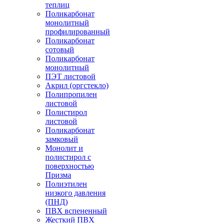
теплиц
Поликарбонат
монолитный
профилированный
Поликарбонат
сотовый
Поликарбонат
монолитный
ПЭТ листовой
Акрил (оргстекло)
Полипропилен
листовой
Полистирол
листовой
Поликарбонат
замковый
Монолит и
полистирол с
поверхностью
Призма
Полиэтилен
низкого давления
(ПНД)
ПВХ вспененный
Жесткий ПВХ