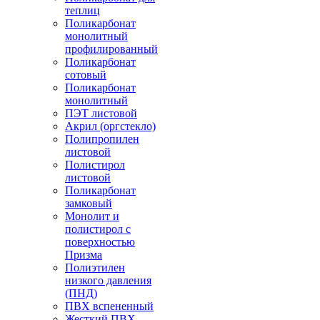
теплиц
Поликарбонат
монолитный
профилированный
Поликарбонат
сотовый
Поликарбонат
монолитный
ПЭТ листовой
Акрил (оргстекло)
Полипропилен
листовой
Полистирол
листовой
Поликарбонат
замковый
Монолит и
полистирол с
поверхностью
Призма
Полиэтилен
низкого давления
(ПНД)
ПВХ вспененный
Жесткий ПВХ