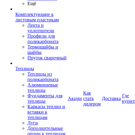
Ещё
Комплектующие к
листовым пластикам
Лента и
уплотнители
Профили для
поликарбоната
Термошайбы и
шайбы
Пруток сварочный
Теплицы
Теплицы из
поликарбоната
Алюминиевые
теплицы
Как
Фундаменты для
Где
Акции
стать
Доставка
теплицы
купит
дилером
Каркасы теплиц и
вставки к
теплицам
Дуги
Дополнительные
опции к теплицам