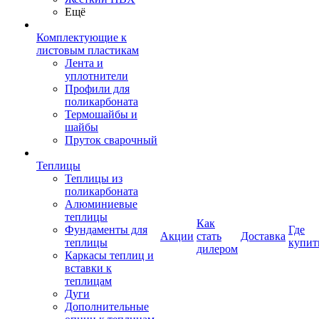
Ещё
Комплектующие к
листовым пластикам
Лента и
уплотнители
Профили для
поликарбоната
Термошайбы и
шайбы
Пруток сварочный
Теплицы
Теплицы из
поликарбоната
Алюминиевые
теплицы
Как
Фундаменты для
Где
Акции
стать
Доставка
теплицы
купит
дилером
Каркасы теплиц и
вставки к
теплицам
Дуги
Дополнительные