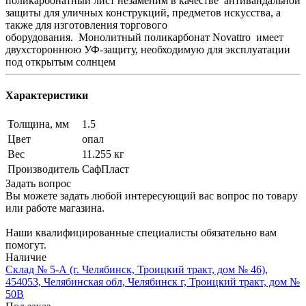
поликарбонатный лист незаменим в качестве антивандальной
защиты для уличных конструкций, предметов искусства, а
также для изготовления торгового
оборудования. Монолитный поликарбонат Novattro имеет
двухстороннюю УФ-защиту, необходимую для эксплуатации
под открытым солнцем
Характеристики
Толщина, мм
1.5
Цвет
опал
Вес
11.255 кг
Производитель
СафПласт
Задать вопрос
Вы можете задать любой интересующий вас вопрос по товару
или работе магазина.
Наши квалифицированные специалисты обязательно вам
помогут.
Наличие
Склад № 5-А (г. Челябинск, Троицкий тракт, дом № 46),
454053, Челябинская обл, Челябинск г, Троицкий тракт, дом №
50В