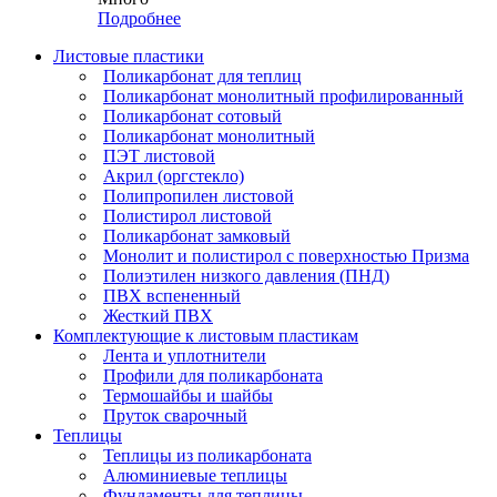
Подробнее
Листовые пластики
Поликарбонат для теплиц
Поликарбонат монолитный профилированный
Поликарбонат сотовый
Поликарбонат монолитный
ПЭТ листовой
Акрил (оргстекло)
Полипропилен листовой
Полистирол листовой
Поликарбонат замковый
Монолит и полистирол с поверхностью Призма
Полиэтилен низкого давления (ПНД)
ПВХ вспененный
Жесткий ПВХ
Комплектующие к листовым пластикам
Лента и уплотнители
Профили для поликарбоната
Термошайбы и шайбы
Пруток сварочный
Теплицы
Теплицы из поликарбоната
Алюминиевые теплицы
Фундаменты для теплицы