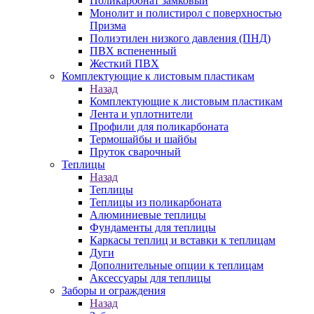
Поликарбонат замковый
Монолит и полистирол с поверхностью
Призма
Полиэтилен низкого давления (ПНД)
ПВХ вспененный
Жесткий ПВХ
Комплектующие к листовым пластикам
Назад
Комплектующие к листовым пластикам
Лента и уплотнители
Профили для поликарбоната
Термошайбы и шайбы
Пруток сварочный
Теплицы
Назад
Теплицы
Теплицы из поликарбоната
Алюминиевые теплицы
Фундаменты для теплицы
Каркасы теплиц и вставки к теплицам
Дуги
Дополнительные опции к теплицам
Аксессуары для теплицы
Заборы и ограждения
Назад