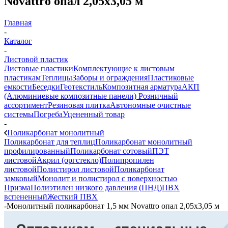
Novattro опал 2,05х3,05 м
Главная
-
Каталог
-
Листовой пластик
Листовые пластики
Комплектующие к листовым
пластикам
Теплицы
Заборы и ограждения
Пластиковые
емкости
Беседки
Геотекстиль
Композитная арматура
АКП
(Алюминиевые композитные панели)
Розничный
ассортимент
Резиновая плитка
Автономные очистные
системы
Погреба
Уцененный товар
-
Поликарбонат монолитный
Поликарбонат для теплиц
Поликарбонат монолитный
профилированный
Поликарбонат сотовый
ПЭТ
листовой
Акрил (оргстекло)
Полипропилен
листовой
Полистирол листовой
Поликарбонат
замковый
Монолит и полистирол с поверхностью
Призма
Полиэтилен низкого давления (ПНД)
ПВХ
вспененный
Жесткий ПВХ
-
Монолитный поликарбонат 1,5 мм Novattro опал 2,05х3,05 м