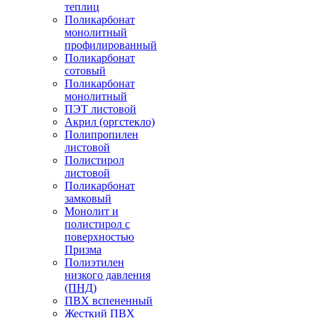
теплиц
Поликарбонат
монолитный
профилированный
Поликарбонат
сотовый
Поликарбонат
монолитный
ПЭТ листовой
Акрил (оргстекло)
Полипропилен
листовой
Полистирол
листовой
Поликарбонат
замковый
Монолит и
полистирол с
поверхностью
Призма
Полиэтилен
низкого давления
(ПНД)
ПВХ вспененный
Жесткий ПВХ