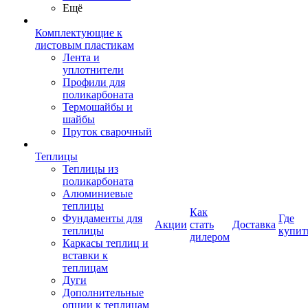
Ещё
Комплектующие к
листовым пластикам
Лента и
уплотнители
Профили для
поликарбоната
Термошайбы и
шайбы
Пруток сварочный
Теплицы
Теплицы из
поликарбоната
Алюминиевые
теплицы
Как
Фундаменты для
Где
Акции
стать
Доставка
теплицы
купит
дилером
Каркасы теплиц и
вставки к
теплицам
Дуги
Дополнительные
опции к теплицам