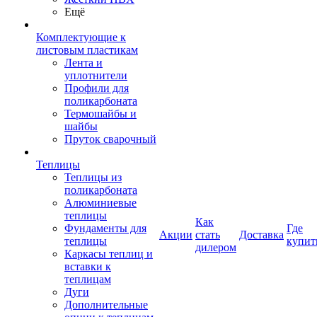
Ещё
Комплектующие к
листовым пластикам
Лента и
уплотнители
Профили для
поликарбоната
Термошайбы и
шайбы
Пруток сварочный
Теплицы
Теплицы из
поликарбоната
Алюминиевые
теплицы
Как
Фундаменты для
Где
Акции
стать
Доставка
теплицы
купит
дилером
Каркасы теплиц и
вставки к
теплицам
Дуги
Дополнительные