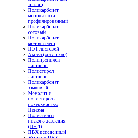
теплиц
Поликарбонат
монолитный
профилированный
Поликарбонат
сотовый
Поликарбонат
монолитный
ПЭТ листовой
Акрил (оргстекло)
Полипропилен
листовой
Полистирол
листовой
Поликарбонат
замковый
Монолит и
полистирол с
поверхностью
Призма
Полиэтилен
низкого давления
(ПНД)
ПВХ вспененный
Жесткий ПВХ