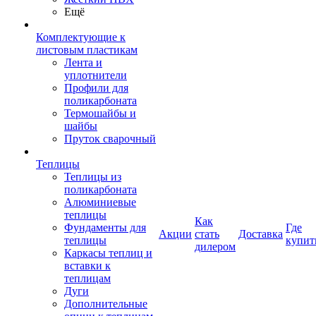
Ещё
Комплектующие к
листовым пластикам
Лента и
уплотнители
Профили для
поликарбоната
Термошайбы и
шайбы
Пруток сварочный
Теплицы
Теплицы из
поликарбоната
Алюминиевые
теплицы
Как
Фундаменты для
Где
Акции
стать
Доставка
теплицы
купит
дилером
Каркасы теплиц и
вставки к
теплицам
Дуги
Дополнительные