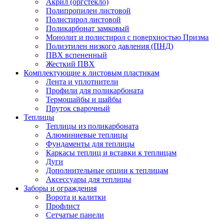
Акрил (оргстекло)
Полипропилен листовой
Полистирол листовой
Поликарбонат замковый
Монолит и полистирол с поверхностью Призма
Полиэтилен низкого давления (ПНД)
ПВХ вспененный
Жесткий ПВХ
Комплектующие к листовым пластикам
Лента и уплотнители
Профили для поликарбоната
Термошайбы и шайбы
Пруток сварочный
Теплицы
Теплицы из поликарбоната
Алюминиевые теплицы
Фундаменты для теплицы
Каркасы теплиц и вставки к теплицам
Дуги
Дополнительные опции к теплицам
Аксессуары для теплицы
Заборы и ограждения
Ворота и калитки
Профлист
Сетчатые панели