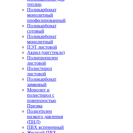
теплиц
Поликарбонат
монолитный
профилированный
Поликарбонат
сотовый
Поликарбонат
монолитный
ПЭТ листовой
Акрил (оргстекло)
Полипропилен
листовой
Полистирол
листовой
Поликарбонат
замковый
Монолит и
полистирол с
поверхностью
Призма
Полиэтилен
низкого давления
(ПНД)
ПВХ вспененный
Жесткий ПВХ