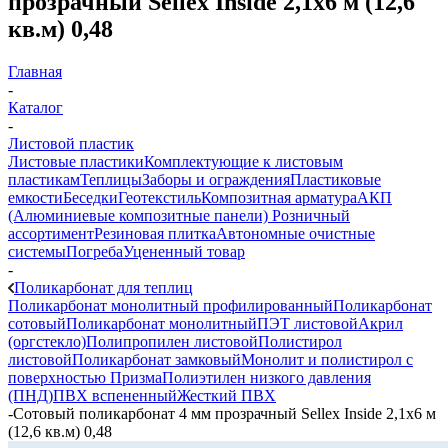
прозрачный Sellex Inside 2,1х6 м (12,6
кв.м) 0,48
Главная
-
Каталог
-
Листовой пластик
Листовые пластики
Комплектующие к листовым
пластикам
Теплицы
Заборы и ограждения
Пластиковые
емкости
Беседки
Геотекстиль
Композитная арматура
АКП
(Алюминиевые композитные панели)
Розничный
ассортимент
Резиновая плитка
Автономные очистные
системы
Погреба
Уцененный товар
-
Поликарбонат для теплиц
Поликарбонат монолитный профилированный
Поликарбонат
сотовый
Поликарбонат монолитный
ПЭТ листовой
Акрил
(оргстекло)
Полипропилен листовой
Полистирол
листовой
Поликарбонат замковый
Монолит и полистирол с
поверхностью Призма
Полиэтилен низкого давления
(ПНД)
ПВХ вспененный
Жесткий ПВХ
-
Сотовый поликарбонат 4 мм прозрачный Sellex Inside 2,1х6 м
(12,6 кв.м) 0,48