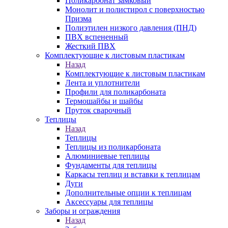
Поликарбонат замковый
Монолит и полистирол с поверхностью
Призма
Полиэтилен низкого давления (ПНД)
ПВХ вспененный
Жесткий ПВХ
Комплектующие к листовым пластикам
Назад
Комплектующие к листовым пластикам
Лента и уплотнители
Профили для поликарбоната
Термошайбы и шайбы
Пруток сварочный
Теплицы
Назад
Теплицы
Теплицы из поликарбоната
Алюминиевые теплицы
Фундаменты для теплицы
Каркасы теплиц и вставки к теплицам
Дуги
Дополнительные опции к теплицам
Аксессуары для теплицы
Заборы и ограждения
Назад