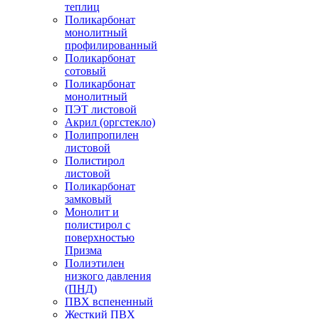
теплиц
Поликарбонат
монолитный
профилированный
Поликарбонат
сотовый
Поликарбонат
монолитный
ПЭТ листовой
Акрил (оргстекло)
Полипропилен
листовой
Полистирол
листовой
Поликарбонат
замковый
Монолит и
полистирол с
поверхностью
Призма
Полиэтилен
низкого давления
(ПНД)
ПВХ вспененный
Жесткий ПВХ