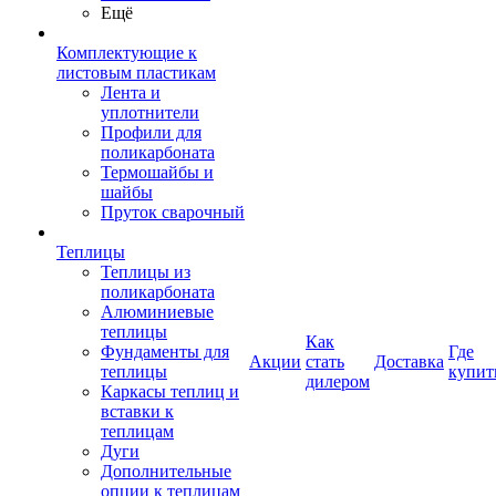
Ещё
Комплектующие к
листовым пластикам
Лента и
уплотнители
Профили для
поликарбоната
Термошайбы и
шайбы
Пруток сварочный
Теплицы
Теплицы из
поликарбоната
Алюминиевые
теплицы
Как
Фундаменты для
Где
Акции
стать
Доставка
теплицы
купит
дилером
Каркасы теплиц и
вставки к
теплицам
Дуги
Дополнительные
опции к теплицам