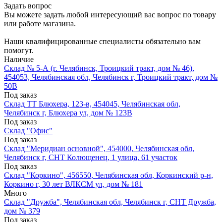
Задать вопрос
Вы можете задать любой интересующий вас вопрос по товару
или работе магазина.
Наши квалифицированные специалисты обязательно вам
помогут.
Наличие
Склад № 5-А (г. Челябинск, Троицкий тракт, дом № 46),
454053, Челябинская обл, Челябинск г, Троицкий тракт, дом №
50В
Под заказ
Склад ТТ Блюхера, 123-в, 454045, Челябинская обл,
Челябинск г, Блюхера ул, дом № 123В
Под заказ
Склад "Офис"
Под заказ
Склад "Меридиан основной", 454000, Челябинская обл,
Челябинск г, СНТ Колющенец, 1 улица, 61 участок
Под заказ
Склад "Коркино", 456550, Челябинская обл, Коркинский р-н,
Коркино г, 30 лет ВЛКСМ ул, дом № 181
Много
Склад "Дружба", Челябинская обл, Челябинск г, СНТ Дружба,
дом № 379
Под заказ