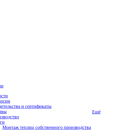
ии
ости
ансии
етельства и сертификаты
ывы
Ещё
изводство
ги
Монтаж теплиц собственного производства