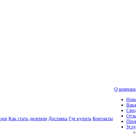
О компан
Нов
Вак
Свид
Отз
ции
Как стать дилером
Доставка
Где купить
Контакты
Про
Услу