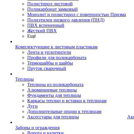
Полистирол листовой
Поликарбонат замковый
Монолит и полистирол с поверхностью Призма
Полиэтилен низкого давления (ПНД)
ПВХ вспененный
Жесткий ПВХ
Ещё
Комплектующие к листовым пластикам
Лента и уплотнители
Профили для поликарбоната
Термошайбы и шайбы
Пруток сварочный
Теплицы
Теплицы из поликарбоната
Алюминиевые теплицы
Фундаменты для теплицы
Каркасы теплиц и вставки к теплицам
Дуги
Дополнительные опции к теплицам
Аксессуары для теплицы
Ак
Заборы и ограждения
Ворота и калитки