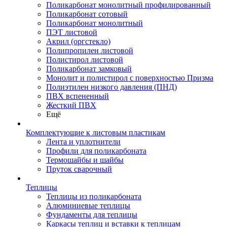
Поликарбонат монолитный профилированный
Поликарбонат сотовый
Поликарбонат монолитный
ПЭТ листовой
Акрил (оргстекло)
Полипропилен листовой
Полистирол листовой
Поликарбонат замковый
Монолит и полистирол с поверхностью Призма
Полиэтилен низкого давления (ПНД)
ПВХ вспененный
Жесткий ПВХ
Ещё
Комплектующие к листовым пластикам
Лента и уплотнители
Профили для поликарбоната
Термошайбы и шайбы
Пруток сварочный
Теплицы
Теплицы из поликарбоната
Алюминиевые теплицы
Фундаменты для теплицы
Каркасы теплиц и вставки к теплицам