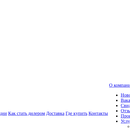
О компан
Нов
Вак
Свид
Отз
ции
Как стать дилером
Доставка
Где купить
Контакты
Про
Услу