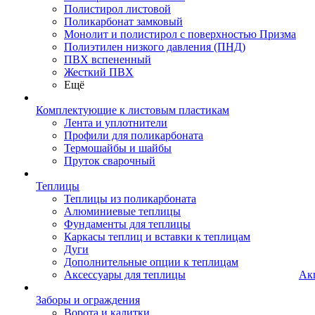
Полистирол листовой
Поликарбонат замковый
Монолит и полистирол с поверхностью Призма
Полиэтилен низкого давления (ПНД)
ПВХ вспененный
Жесткий ПВХ
Ещё
Комплектующие к листовым пластикам
Лента и уплотнители
Профили для поликарбоната
Термошайбы и шайбы
Пруток сварочный
Теплицы
Теплицы из поликарбоната
Алюминиевые теплицы
Фундаменты для теплицы
Каркасы теплиц и вставки к теплицам
Дуги
Дополнительные опции к теплицам
Аксессуары для теплицы
Ак
Заборы и ограждения
Ворота и калитки