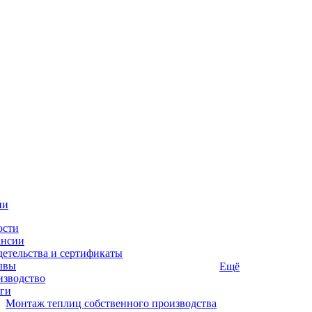
ии
ости
ансии
етельства и сертификаты
ывы
Ещё
изводство
ги
Монтаж теплиц собственного производства