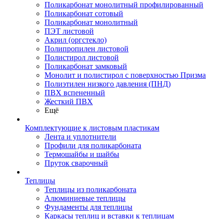
Поликарбонат монолитный профилированный
Поликарбонат сотовый
Поликарбонат монолитный
ПЭТ листовой
Акрил (оргстекло)
Полипропилен листовой
Полистирол листовой
Поликарбонат замковый
Монолит и полистирол с поверхностью Призма
Полиэтилен низкого давления (ПНД)
ПВХ вспененный
Жесткий ПВХ
Ещё
Комплектующие к листовым пластикам
Лента и уплотнители
Профили для поликарбоната
Термошайбы и шайбы
Пруток сварочный
Теплицы
Теплицы из поликарбоната
Алюминиевые теплицы
Фундаменты для теплицы
Каркасы теплиц и вставки к теплицам