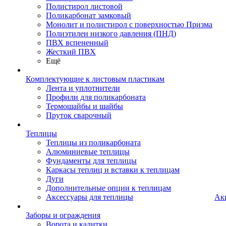
Полистирол листовой
Поликарбонат замковый
Монолит и полистирол с поверхностью Призма
Полиэтилен низкого давления (ПНД)
ПВХ вспененный
Жесткий ПВХ
Ещё
Комплектующие к листовым пластикам
Лента и уплотнители
Профили для поликарбоната
Термошайбы и шайбы
Пруток сварочный
Теплицы
Теплицы из поликарбоната
Алюминиевые теплицы
Фундаменты для теплицы
Каркасы теплиц и вставки к теплицам
Дуги
Дополнительные опции к теплицам
Аксессуары для теплицы
Ак
Заборы и ограждения
Ворота и калитки