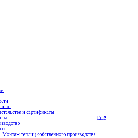
ии
ости
ансии
етельства и сертификаты
ывы
Ещё
изводство
ги
Монтаж теплиц собственного производства