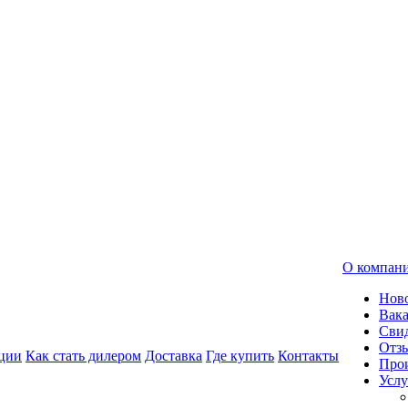
О компан
Нов
Вак
Свид
Отз
ции
Как стать дилером
Доставка
Где купить
Контакты
Про
Услу