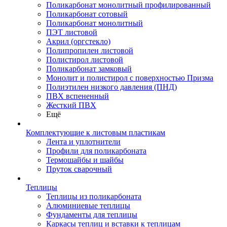
Поликарбонат монолитный профилированный
Поликарбонат сотовый
Поликарбонат монолитный
ПЭТ листовой
Акрил (оргстекло)
Полипропилен листовой
Полистирол листовой
Поликарбонат замковый
Монолит и полистирол с поверхностью Призма
Полиэтилен низкого давления (ПНД)
ПВХ вспененный
Жесткий ПВХ
Ещё
Комплектующие к листовым пластикам
Лента и уплотнители
Профили для поликарбоната
Термошайбы и шайбы
Пруток сварочный
Теплицы
Теплицы из поликарбоната
Алюминиевые теплицы
Фундаменты для теплицы
Каркасы теплиц и вставки к теплицам