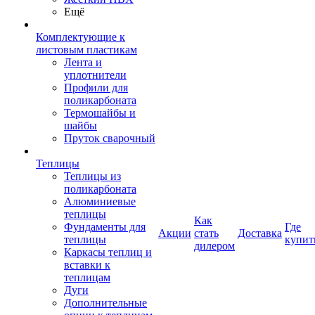
Ещё
Комплектующие к
листовым пластикам
Лента и
уплотнители
Профили для
поликарбоната
Термошайбы и
шайбы
Пруток сварочный
Теплицы
Теплицы из
поликарбоната
Алюминиевые
теплицы
Как
Фундаменты для
Где
Акции
стать
Доставка
теплицы
купит
дилером
Каркасы теплиц и
вставки к
теплицам
Дуги
Дополнительные