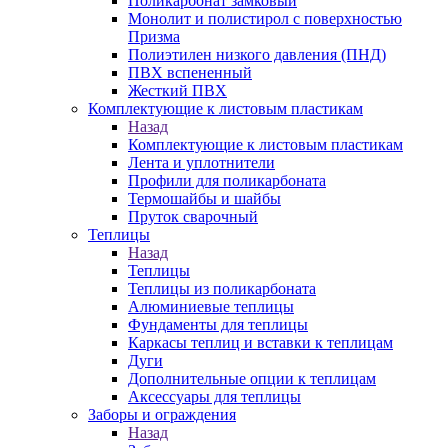
Поликарбонат замковый
Монолит и полистирол с поверхностью
Призма
Полиэтилен низкого давления (ПНД)
ПВХ вспененный
Жесткий ПВХ
Комплектующие к листовым пластикам
Назад
Комплектующие к листовым пластикам
Лента и уплотнители
Профили для поликарбоната
Термошайбы и шайбы
Пруток сварочный
Теплицы
Назад
Теплицы
Теплицы из поликарбоната
Алюминиевые теплицы
Фундаменты для теплицы
Каркасы теплиц и вставки к теплицам
Дуги
Дополнительные опции к теплицам
Аксессуары для теплицы
Заборы и ограждения
Назад