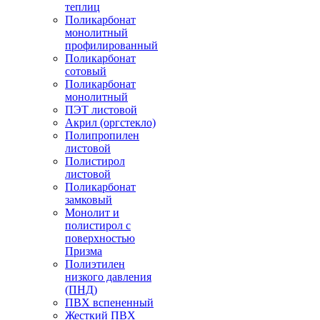
теплиц
Поликарбонат
монолитный
профилированный
Поликарбонат
сотовый
Поликарбонат
монолитный
ПЭТ листовой
Акрил (оргстекло)
Полипропилен
листовой
Полистирол
листовой
Поликарбонат
замковый
Монолит и
полистирол с
поверхностью
Призма
Полиэтилен
низкого давления
(ПНД)
ПВХ вспененный
Жесткий ПВХ