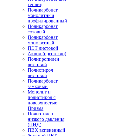
теплиц
Поликарбонат
монолитный
профилированный
Поликарбонат
сотовый
Поликарбонат
монолитный
ПЭТ листовой
Акрил (оргстекло)
Полипропилен
листовой
Полистирол
листовой
Поликарбонат
замковый
Монолит и
полистирол с
поверхностью
Призма
Полиэтилен
низкого давления
(ПНД)
ПВХ вспененный
Жесткий ПВХ