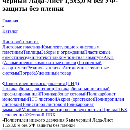
черный Лада-Лист 1,5х3,0 м без УФ-
защиты без пленки
Главная
-
Каталог
-
Листовой пластик
Листовые пластики
Комплектующие к листовым
пластикам
Теплицы
Заборы и ограждения
Пластиковые
емкости
Беседки
Геотекстиль
Композитная арматура
АКП
(Алюминиевые композитные панели)
Розничный
ассортимент
Резиновая плитка
Автономные очистные
системы
Погреба
Уцененный товар
-
Полиэтилен низкого давления (ПНД)
Поликарбонат для теплиц
Поликарбонат монолитный
профилированный
Поликарбонат сотовый
Поликарбонат
монолитный
ПЭТ листовой
Акрил (оргстекло)
Полипропилен
листовой
Полистирол листовой
Поликарбонат
замковый
Монолит и полистирол с поверхностью Призма
ПВХ
вспененный
Жесткий ПВХ
-
Полиэтилен низкого давления 6 мм черный Лада-Лист
1,5х3,0 м без УФ-защиты без пленки