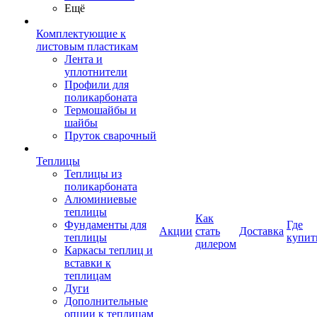
Ещё
Комплектующие к
листовым пластикам
Лента и
уплотнители
Профили для
поликарбоната
Термошайбы и
шайбы
Пруток сварочный
Теплицы
Теплицы из
поликарбоната
Алюминиевые
теплицы
Как
Фундаменты для
Где
Акции
стать
Доставка
теплицы
купит
дилером
Каркасы теплиц и
вставки к
теплицам
Дуги
Дополнительные
опции к теплицам