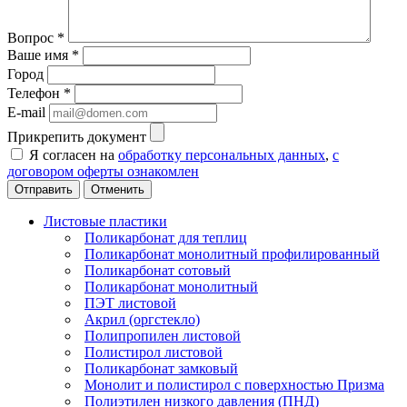
Вопрос
*
Ваше имя
*
Город
Телефон
*
E-mail
Прикрепить документ
Я согласен на
обработку персональных данных
,
с
договором оферты ознакомлен
Отменить
Листовые пластики
Поликарбонат для теплиц
Поликарбонат монолитный профилированный
Поликарбонат сотовый
Поликарбонат монолитный
ПЭТ листовой
Акрил (оргстекло)
Полипропилен листовой
Полистирол листовой
Поликарбонат замковый
Монолит и полистирол с поверхностью Призма
Полиэтилен низкого давления (ПНД)