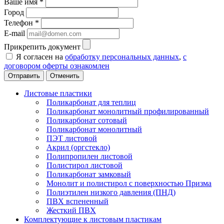
Ваше имя
*
Город
Телефон
*
E-mail
Прикрепить документ
Я согласен на
обработку персональных данных
,
с
договором оферты ознакомлен
Отменить
Листовые пластики
Поликарбонат для теплиц
Поликарбонат монолитный профилированный
Поликарбонат сотовый
Поликарбонат монолитный
ПЭТ листовой
Акрил (оргстекло)
Полипропилен листовой
Полистирол листовой
Поликарбонат замковый
Монолит и полистирол с поверхностью Призма
Полиэтилен низкого давления (ПНД)
ПВХ вспененный
Жесткий ПВХ
Комплектующие к листовым пластикам