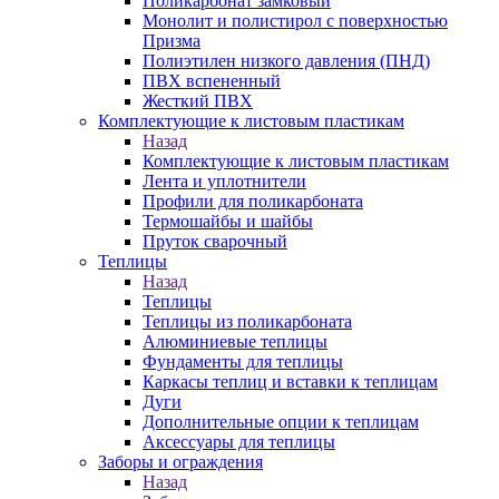
Поликарбонат замковый
Монолит и полистирол с поверхностью
Призма
Полиэтилен низкого давления (ПНД)
ПВХ вспененный
Жесткий ПВХ
Комплектующие к листовым пластикам
Назад
Комплектующие к листовым пластикам
Лента и уплотнители
Профили для поликарбоната
Термошайбы и шайбы
Пруток сварочный
Теплицы
Назад
Теплицы
Теплицы из поликарбоната
Алюминиевые теплицы
Фундаменты для теплицы
Каркасы теплиц и вставки к теплицам
Дуги
Дополнительные опции к теплицам
Аксессуары для теплицы
Заборы и ограждения
Назад