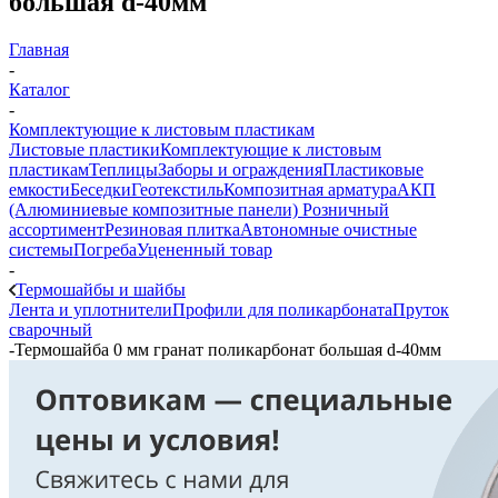
большая d-40мм
Главная
-
Каталог
-
Комплектующие к листовым пластикам
Листовые пластики
Комплектующие к листовым
пластикам
Теплицы
Заборы и ограждения
Пластиковые
емкости
Беседки
Геотекстиль
Композитная арматура
АКП
(Алюминиевые композитные панели)
Розничный
ассортимент
Резиновая плитка
Автономные очистные
системы
Погреба
Уцененный товар
-
Термошайбы и шайбы
Лента и уплотнители
Профили для поликарбоната
Пруток
сварочный
-
Термошайба 0 мм гранат поликарбонат большая d-40мм