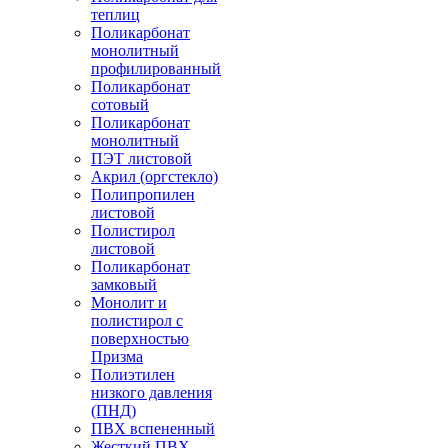
теплиц
Поликарбонат
монолитный
профилированный
Поликарбонат
сотовый
Поликарбонат
монолитный
ПЭТ листовой
Акрил (оргстекло)
Полипропилен
листовой
Полистирол
листовой
Поликарбонат
замковый
Монолит и
полистирол с
поверхностью
Призма
Полиэтилен
низкого давления
(ПНД)
ПВХ вспененный
Жесткий ПВХ