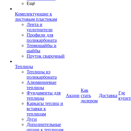
Ещё
Комплектующие к
листовым пластикам
Лента и
уплотнители
Профили для
поликарбоната
Термошайбы и
шайбы
Пруток сварочный
Теплицы
Теплицы из
поликарбоната
Алюминиевые
теплицы
Как
Фундаменты для
Где
Акции
стать
Доставка
теплицы
купит
дилером
Каркасы теплиц и
вставки к
теплицам
Дуги
Дополнительные
опции к теплицам