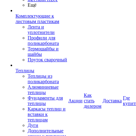
Ещё
Комплектующие к
листовым пластикам
Лента и
уплотнители
Профили для
поликарбоната
Термошайбы и
шайбы
Пруток сварочный
Теплицы
Теплицы из
поликарбоната
Алюминиевые
теплицы
Как
Фундаменты для
Где
Акции
стать
Доставка
теплицы
купит
дилером
Каркасы теплиц и
вставки к
теплицам
Дуги
Дополнительные