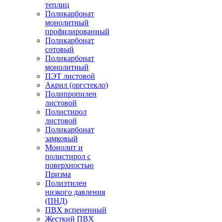
теплиц
Поликарбонат
монолитный
профилированный
Поликарбонат
сотовый
Поликарбонат
монолитный
ПЭТ листовой
Акрил (оргстекло)
Полипропилен
листовой
Полистирол
листовой
Поликарбонат
замковый
Монолит и
полистирол с
поверхностью
Призма
Полиэтилен
низкого давления
(ПНД)
ПВХ вспененный
Жесткий ПВХ