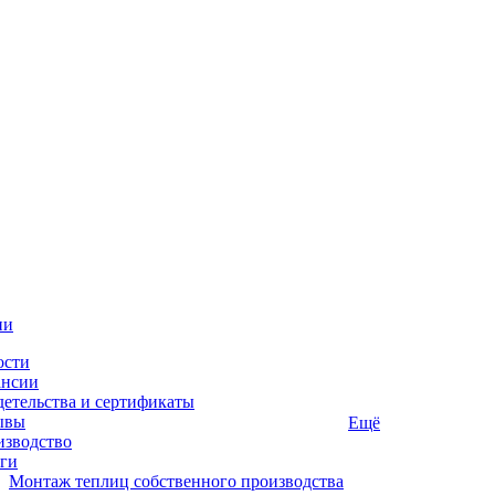
ии
ости
ансии
етельства и сертификаты
ывы
Ещё
изводство
ги
Монтаж теплиц собственного производства