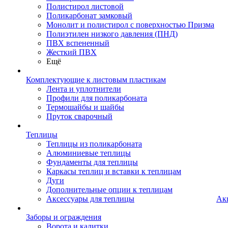
Полистирол листовой
Поликарбонат замковый
Монолит и полистирол с поверхностью Призма
Полиэтилен низкого давления (ПНД)
ПВХ вспененный
Жесткий ПВХ
Ещё
Комплектующие к листовым пластикам
Лента и уплотнители
Профили для поликарбоната
Термошайбы и шайбы
Пруток сварочный
Теплицы
Теплицы из поликарбоната
Алюминиевые теплицы
Фундаменты для теплицы
Каркасы теплиц и вставки к теплицам
Дуги
Дополнительные опции к теплицам
Аксессуары для теплицы
Ак
Заборы и ограждения
Ворота и калитки