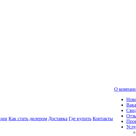
О компан
Нов
Вак
Свид
Отз
ции
Как стать дилером
Доставка
Где купить
Контакты
Про
Услу