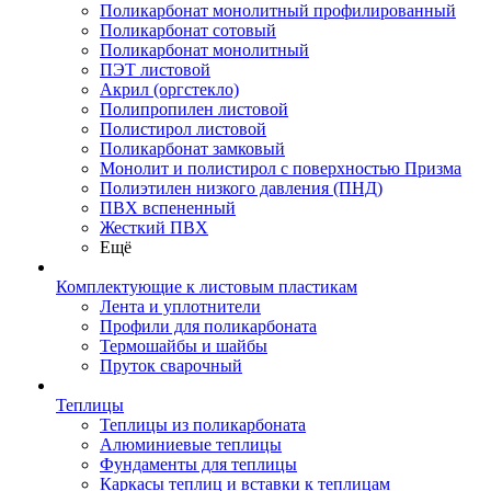
Поликарбонат монолитный профилированный
Поликарбонат сотовый
Поликарбонат монолитный
ПЭТ листовой
Акрил (оргстекло)
Полипропилен листовой
Полистирол листовой
Поликарбонат замковый
Монолит и полистирол с поверхностью Призма
Полиэтилен низкого давления (ПНД)
ПВХ вспененный
Жесткий ПВХ
Ещё
Комплектующие к листовым пластикам
Лента и уплотнители
Профили для поликарбоната
Термошайбы и шайбы
Пруток сварочный
Теплицы
Теплицы из поликарбоната
Алюминиевые теплицы
Фундаменты для теплицы
Каркасы теплиц и вставки к теплицам