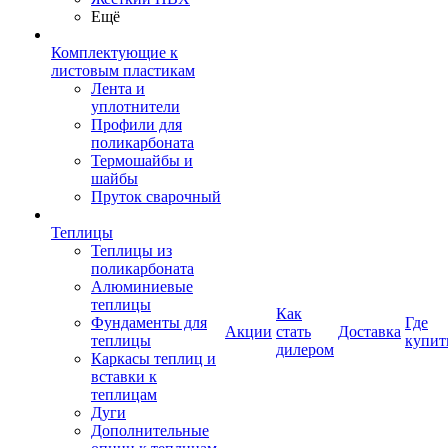
Ещё
Комплектующие к
листовым пластикам
Лента и
уплотнители
Профили для
поликарбоната
Термошайбы и
шайбы
Пруток сварочный
Теплицы
Теплицы из
поликарбоната
Алюминиевые
теплицы
Как
Фундаменты для
Где
Акции
стать
Доставка
теплицы
купит
дилером
Каркасы теплиц и
вставки к
теплицам
Дуги
Дополнительные