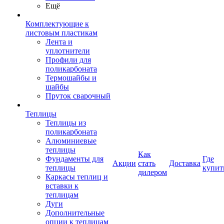
Ещё
Комплектующие к
листовым пластикам
Лента и
уплотнители
Профили для
поликарбоната
Термошайбы и
шайбы
Пруток сварочный
Теплицы
Теплицы из
поликарбоната
Алюминиевые
теплицы
Как
Фундаменты для
Где
Акции
стать
Доставка
теплицы
купит
дилером
Каркасы теплиц и
вставки к
теплицам
Дуги
Дополнительные
опции к теплицам