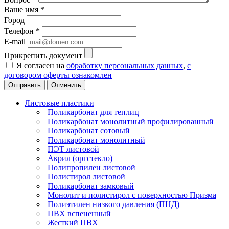
Ваше имя
*
Город
Телефон
*
E-mail
Прикрепить документ
Я согласен на
обработку персональных данных
,
с
договором оферты ознакомлен
Отменить
Листовые пластики
Поликарбонат для теплиц
Поликарбонат монолитный профилированный
Поликарбонат сотовый
Поликарбонат монолитный
ПЭТ листовой
Акрил (оргстекло)
Полипропилен листовой
Полистирол листовой
Поликарбонат замковый
Монолит и полистирол с поверхностью Призма
Полиэтилен низкого давления (ПНД)
ПВХ вспененный
Жесткий ПВХ