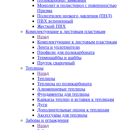
Поликарбонат замковый
Монолит и полистирол с поверхностью
Призма
Полиэтилен низкого давления (ПНД)
ПВХ вспененный
Жесткий ПВХ
Комплектующие к листовым пластикам
Назад
Комплектующие к листовым пластикам
Лента и уплотнители
Профили для поликарбоната
Термошайбы и шайбы
Пруток сварочный
Теплицы
Назад
Теплицы
Теплицы из поликарбоната
Алюминиевые теплицы
Фундаменты для теплицы
Каркасы теплиц и вставки к теплицам
Дуги
Дополнительные опции к теплицам
Аксессуары для теплицы
Заборы и ограждения
Назад