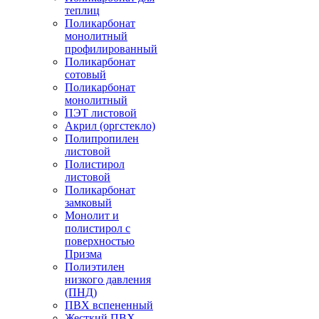
теплиц
Поликарбонат
монолитный
профилированный
Поликарбонат
сотовый
Поликарбонат
монолитный
ПЭТ листовой
Акрил (оргстекло)
Полипропилен
листовой
Полистирол
листовой
Поликарбонат
замковый
Монолит и
полистирол с
поверхностью
Призма
Полиэтилен
низкого давления
(ПНД)
ПВХ вспененный
Жесткий ПВХ