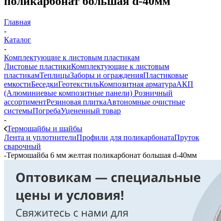
поликарбонат большая d-40мм
Главная
-
Каталог
-
Комплектующие к листовым пластикам
Листовые пластики
Комплектующие к листовым
пластикам
Теплицы
Заборы и ограждения
Пластиковые
емкости
Беседки
Геотекстиль
Композитная арматура
АКП
(Алюминиевые композитные панели)
Розничный
ассортимент
Резиновая плитка
Автономные очистные
системы
Погреба
Уцененный товар
-
Термошайбы и шайбы
Лента и уплотнители
Профили для поликарбоната
Пруток
сварочный
-
Термошайба 6 мм желтая поликарбонат большая d-40мм