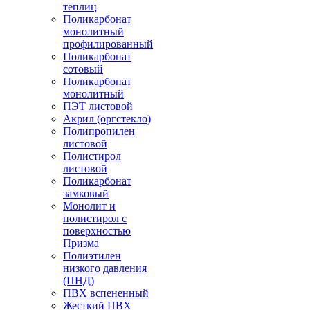
теплиц
Поликарбонат
монолитный
профилированный
Поликарбонат
сотовый
Поликарбонат
монолитный
ПЭТ листовой
Акрил (оргстекло)
Полипропилен
листовой
Полистирол
листовой
Поликарбонат
замковый
Монолит и
полистирол с
поверхностью
Призма
Полиэтилен
низкого давления
(ПНД)
ПВХ вспененный
Жесткий ПВХ