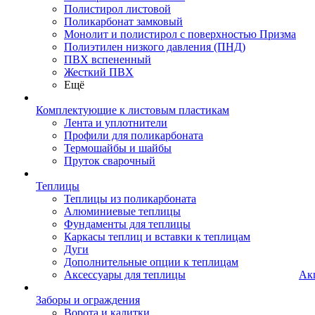
Полистирол листовой
Поликарбонат замковый
Монолит и полистирол с поверхностью Призма
Полиэтилен низкого давления (ПНД)
ПВХ вспененный
Жесткий ПВХ
Ещё
Комплектующие к листовым пластикам
Лента и уплотнители
Профили для поликарбоната
Термошайбы и шайбы
Пруток сварочный
Теплицы
Теплицы из поликарбоната
Алюминиевые теплицы
Фундаменты для теплицы
Каркасы теплиц и вставки к теплицам
Дуги
Дополнительные опции к теплицам
Аксессуары для теплицы
Ак
Заборы и ограждения
Ворота и калитки