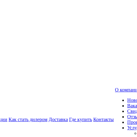
О компан
Нов
Вак
Свид
Отз
ции
Как стать дилером
Доставка
Где купить
Контакты
Про
Услу