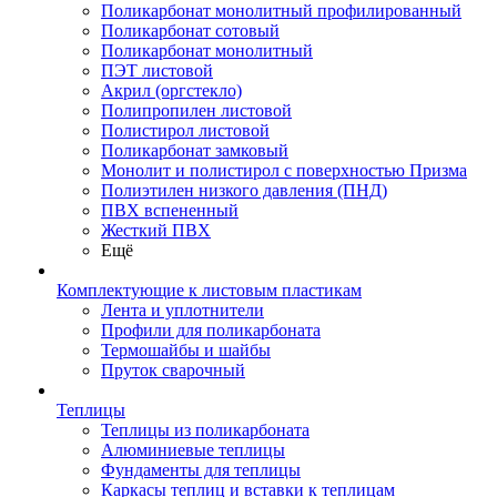
Поликарбонат монолитный профилированный
Поликарбонат сотовый
Поликарбонат монолитный
ПЭТ листовой
Акрил (оргстекло)
Полипропилен листовой
Полистирол листовой
Поликарбонат замковый
Монолит и полистирол с поверхностью Призма
Полиэтилен низкого давления (ПНД)
ПВХ вспененный
Жесткий ПВХ
Ещё
Комплектующие к листовым пластикам
Лента и уплотнители
Профили для поликарбоната
Термошайбы и шайбы
Пруток сварочный
Теплицы
Теплицы из поликарбоната
Алюминиевые теплицы
Фундаменты для теплицы
Каркасы теплиц и вставки к теплицам