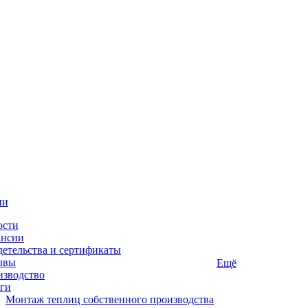
ии
ости
ансии
етельства и сертификаты
ывы
Ещё
изводство
ги
Монтаж теплиц собственного производства