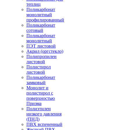
теплиц
Поликарбонат
монолитный
профилированный
Поликарбонат
сотовый
Поликарбонат
монолитный
ПЭТ листовой
Акрил (оргстекло)
Полипропилен
листовой
Полистирол
листовой
Поликарбонат
замковый
Монолит и
полистирол с
поверхностью
Призма
Полиэтилен
низкого давления
(ПНД)
ПВХ вспененный
Жесткий ПВХ