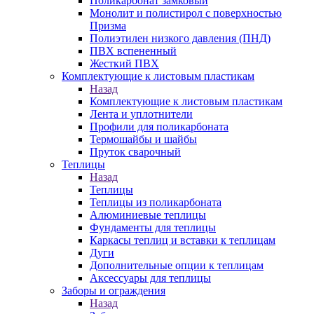
Поликарбонат замковый
Монолит и полистирол с поверхностью
Призма
Полиэтилен низкого давления (ПНД)
ПВХ вспененный
Жесткий ПВХ
Комплектующие к листовым пластикам
Назад
Комплектующие к листовым пластикам
Лента и уплотнители
Профили для поликарбоната
Термошайбы и шайбы
Пруток сварочный
Теплицы
Назад
Теплицы
Теплицы из поликарбоната
Алюминиевые теплицы
Фундаменты для теплицы
Каркасы теплиц и вставки к теплицам
Дуги
Дополнительные опции к теплицам
Аксессуары для теплицы
Заборы и ограждения
Назад