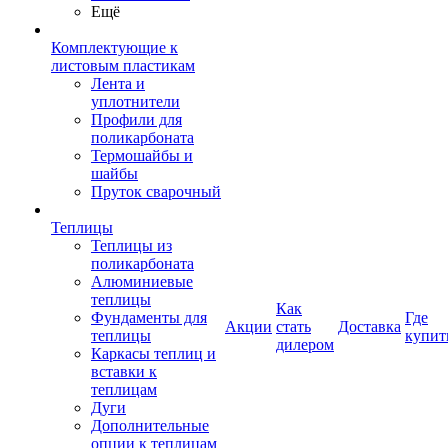
Ещё
Комплектующие к
листовым пластикам
Лента и
уплотнители
Профили для
поликарбоната
Термошайбы и
шайбы
Пруток сварочный
Теплицы
Теплицы из
поликарбоната
Алюминиевые
теплицы
Как
Фундаменты для
Где
Акции
стать
Доставка
теплицы
купит
дилером
Каркасы теплиц и
вставки к
теплицам
Дуги
Дополнительные
опции к теплицам