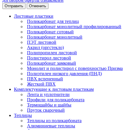
договором оферты ознакомлен
Отменить
Листовые пластики
Поликарбонат для теплиц
Поликарбонат монолитный профилированный
Поликарбонат сотовый
Поликарбонат монолитный
ПЭТ листовой
Акрил (оргстекло)
Полипропилен листовой
Полистирол листовой
Поликарбонат замковый
Монолит и полистирол с поверхностью Призма
Полиэтилен низкого давления (ПНД)
ПВХ вспененный
Жесткий ПВХ
Комплектующие к листовым пластикам
Лента и уплотнители
Профили для поликарбоната
Термошайбы и шайбы
Пруток сварочный
Теплицы
Теплицы из поликарбоната
Алюминиевые теплицы