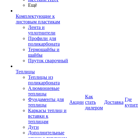
Ещё
Комплектующие к
листовым пластикам
Лента и
уплотнители
Профили для
поликарбоната
Термошайбы и
шайбы
Пруток сварочный
Теплицы
Теплицы из
поликарбоната
Алюминиевые
теплицы
Как
Фундаменты для
Где
Акции
стать
Доставка
теплицы
купит
дилером
Каркасы теплиц и
вставки к
теплицам
Дуги
Дополнительные