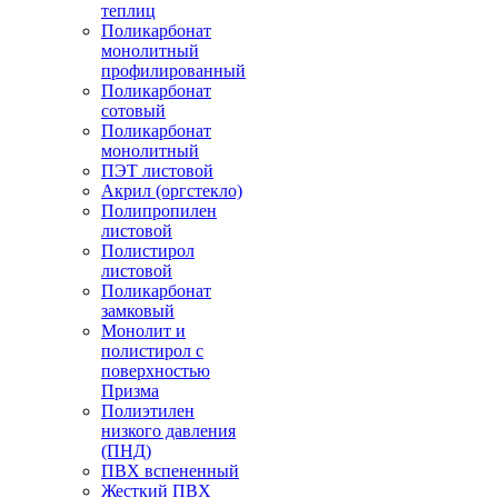
теплиц
Поликарбонат
монолитный
профилированный
Поликарбонат
сотовый
Поликарбонат
монолитный
ПЭТ листовой
Акрил (оргстекло)
Полипропилен
листовой
Полистирол
листовой
Поликарбонат
замковый
Монолит и
полистирол с
поверхностью
Призма
Полиэтилен
низкого давления
(ПНД)
ПВХ вспененный
Жесткий ПВХ