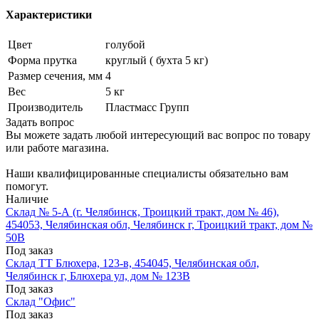
Характеристики
Цвет
голубой
Форма прутка
круглый ( бухта 5 кг)
Размер сечения, мм
4
Вес
5 кг
Производитель
Пластмасс Групп
Задать вопрос
Вы можете задать любой интересующий вас вопрос по товару
или работе магазина.
Наши квалифицированные специалисты обязательно вам
помогут.
Наличие
Склад № 5-А (г. Челябинск, Троицкий тракт, дом № 46),
454053, Челябинская обл, Челябинск г, Троицкий тракт, дом №
50В
Под заказ
Склад ТТ Блюхера, 123-в, 454045, Челябинская обл,
Челябинск г, Блюхера ул, дом № 123В
Под заказ
Склад "Офис"
Под заказ