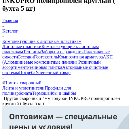
INKUPRO полипропилен круглый (
бухта 5 кг)
Главная
-
Каталог
-
Комплектующие к листовым пластикам
Листовые пластики
Комплектующие к листовым
пластикам
Теплицы
Заборы и ограждения
Пластиковые
емкости
Беседки
Геотекстиль
Композитная арматура
АКП
(Алюминиевые композитные панели)
Розничный
ассортимент
Резиновая плитка
Автономные очистные
системы
Погреба
Уцененный товар
-
Пруток сварочный
Лента и уплотнители
Профили для
поликарбоната
Термошайбы и шайбы
-
Пруток сварочный 4мм голубой INKUPRO полипропилен
круглый ( бухта 5 кг)