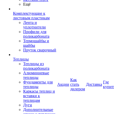
Ещё
Комплектующие к
листовым пластикам
Лента и
уплотнители
Профили для
поликарбоната
Термошайбы и
шайбы
Пруток сварочный
Теплицы
Теплицы из
поликарбоната
Алюминиевые
теплицы
Как
Фундаменты для
Где
Акции
стать
Доставка
теплицы
купит
дилером
Каркасы теплиц и
вставки к
теплицам
Дуги
Дополнительные