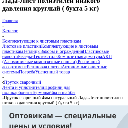
Лада-Лист полиэтилен низкого
давления круглый ( бухта 5 кг)
Главная
-
Каталог
-
Комплектующие к листовым пластикам
Листовые пластики
Комплектующие к листовым
пластикам
Теплицы
Заборы и ограждения
Пластиковые
емкости
Беседки
Геотекстиль
Композитная арматура
АКП
(Алюминиевые композитные панели)
Розничный
ассортимент
Резиновая плитка
Автономные очистные
системы
Погреба
Уцененный товар
-
Пруток сварочный
Лента и уплотнители
Профили для
поликарбоната
Термошайбы и шайбы
-
Пруток сварочный 4мм натуральный Лада-Лист полиэтилен
низкого давления круглый ( бухта 5 кг)