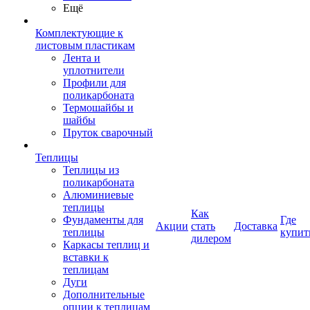
Ещё
Комплектующие к
листовым пластикам
Лента и
уплотнители
Профили для
поликарбоната
Термошайбы и
шайбы
Пруток сварочный
Теплицы
Теплицы из
поликарбоната
Алюминиевые
теплицы
Как
Фундаменты для
Где
Акции
стать
Доставка
теплицы
купит
дилером
Каркасы теплиц и
вставки к
теплицам
Дуги
Дополнительные
опции к теплицам