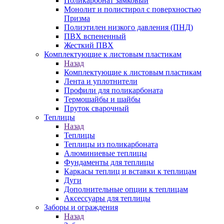
Поликарбонат замковый
Монолит и полистирол с поверхностью
Призма
Полиэтилен низкого давления (ПНД)
ПВХ вспененный
Жесткий ПВХ
Комплектующие к листовым пластикам
Назад
Комплектующие к листовым пластикам
Лента и уплотнители
Профили для поликарбоната
Термошайбы и шайбы
Пруток сварочный
Теплицы
Назад
Теплицы
Теплицы из поликарбоната
Алюминиевые теплицы
Фундаменты для теплицы
Каркасы теплиц и вставки к теплицам
Дуги
Дополнительные опции к теплицам
Аксессуары для теплицы
Заборы и ограждения
Назад