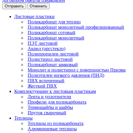
договором оферты ознакомлен
Отменить
Листовые пластики
Поликарбонат для теплиц
Поликарбонат монолитный профилированный
Поликарбонат сотовый
Поликарбонат монолитный
ПЭТ листовой
Акрил (оргстекло)
Полипропилен листовой
Полистирол листовой
Поликарбонат замковый
Монолит и полистирол с поверхностью Призма
Полиэтилен низкого давления (ПНД)
ПВХ вспененный
Жесткий ПВХ
Комплектующие к листовым пластикам
Лента и уплотнители
Профили для поликарбоната
Термошайбы и шайбы
Пруток сварочный
Теплицы
Теплицы из поликарбоната
Алюминиевые теплицы