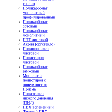
теплиц
Поликарбонат
монолитный
профилированный
Поликарбонат
сотовый
Поликарбонат
монолитный
ПЭТ листовой
Акрил (оргстекло)
Полипропилен
листовой
Полистирол
листовой
Поликарбонат
замковый
Монолит и
полистирол с
поверхностью
Призма
Полиэтилен
низкого давления
(ПНД)
ПВХ вспененный
Жесткий ПВХ