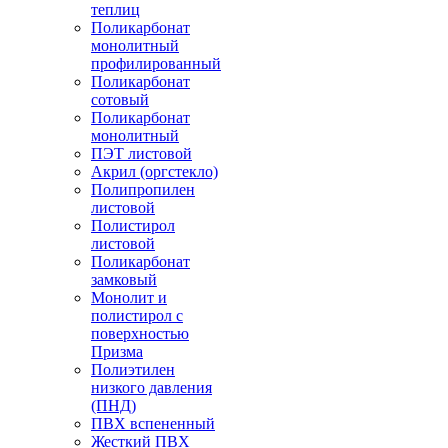
теплиц
Поликарбонат
монолитный
профилированный
Поликарбонат
сотовый
Поликарбонат
монолитный
ПЭТ листовой
Акрил (оргстекло)
Полипропилен
листовой
Полистирол
листовой
Поликарбонат
замковый
Монолит и
полистирол с
поверхностью
Призма
Полиэтилен
низкого давления
(ПНД)
ПВХ вспененный
Жесткий ПВХ