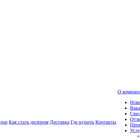
О компан
Нов
Вак
Свид
Отз
ции
Как стать дилером
Доставка
Где купить
Контакты
Про
Услу