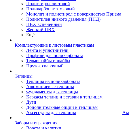
Полистирол листовой
Поликарбонат замковый
Монолит и полистирол с поверхностью Призма
Полиэтилен низкого давления (ПНД)
ПВХ вспененный
Жесткий ПВХ
Ещё
Комплектующие к листовым пластикам
Лента и уплотнители
Профили для поликарбоната
Термошайбы и шайбы
Пруток сварочный
Теплицы
Теплицы из поликарбоната
Алюминиевые теплицы
Фундаменты для теплицы
Каркасы теплиц и вставки к теплицам
Дуги
Дополнительные опции к теплицам
Аксессуары для теплицы
Ак
Заборы и ограждения
Ворота и калитки