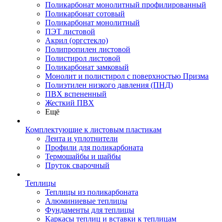
Поликарбонат монолитный профилированный
Поликарбонат сотовый
Поликарбонат монолитный
ПЭТ листовой
Акрил (оргстекло)
Полипропилен листовой
Полистирол листовой
Поликарбонат замковый
Монолит и полистирол с поверхностью Призма
Полиэтилен низкого давления (ПНД)
ПВХ вспененный
Жесткий ПВХ
Ещё
Комплектующие к листовым пластикам
Лента и уплотнители
Профили для поликарбоната
Термошайбы и шайбы
Пруток сварочный
Теплицы
Теплицы из поликарбоната
Алюминиевые теплицы
Фундаменты для теплицы
Каркасы теплиц и вставки к теплицам