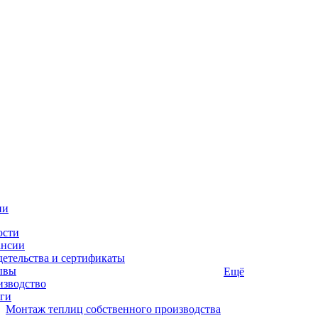
ии
ости
ансии
етельства и сертификаты
ывы
Ещё
изводство
ги
Монтаж теплиц собственного производства