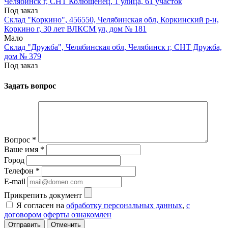
Челябинск г, СНТ Колющенец, 1 улица, 61 участок
Под заказ
Склад "Коркино", 456550, Челябинская обл, Коркинский р-н,
Коркино г, 30 лет ВЛКСМ ул, дом № 181
Мало
Склад "Дружба", Челябинская обл, Челябинск г, СНТ Дружба,
дом № 379
Под заказ
Задать вопрос
Вопрос
*
Ваше имя
*
Город
Телефон
*
E-mail
Прикрепить документ
Я согласен на
обработку персональных данных
,
с
договором оферты ознакомлен
Отменить