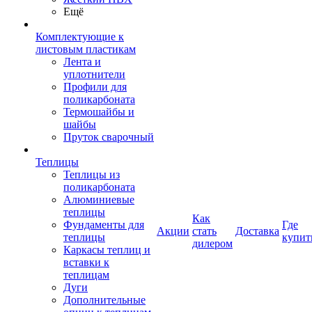
Ещё
Комплектующие к
листовым пластикам
Лента и
уплотнители
Профили для
поликарбоната
Термошайбы и
шайбы
Пруток сварочный
Теплицы
Теплицы из
поликарбоната
Алюминиевые
теплицы
Как
Фундаменты для
Где
Акции
стать
Доставка
теплицы
купит
дилером
Каркасы теплиц и
вставки к
теплицам
Дуги
Дополнительные