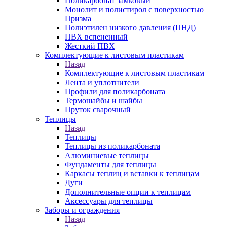
Поликарбонат замковый
Монолит и полистирол с поверхностью
Призма
Полиэтилен низкого давления (ПНД)
ПВХ вспененный
Жесткий ПВХ
Комплектующие к листовым пластикам
Назад
Комплектующие к листовым пластикам
Лента и уплотнители
Профили для поликарбоната
Термошайбы и шайбы
Пруток сварочный
Теплицы
Назад
Теплицы
Теплицы из поликарбоната
Алюминиевые теплицы
Фундаменты для теплицы
Каркасы теплиц и вставки к теплицам
Дуги
Дополнительные опции к теплицам
Аксессуары для теплицы
Заборы и ограждения
Назад