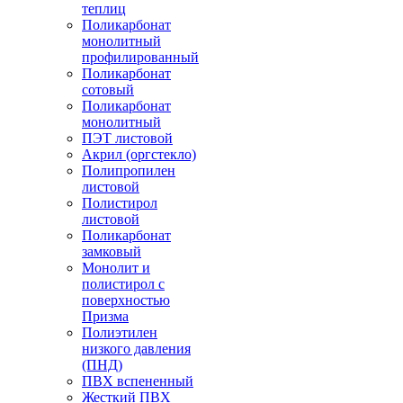
теплиц
Поликарбонат
монолитный
профилированный
Поликарбонат
сотовый
Поликарбонат
монолитный
ПЭТ листовой
Акрил (оргстекло)
Полипропилен
листовой
Полистирол
листовой
Поликарбонат
замковый
Монолит и
полистирол с
поверхностью
Призма
Полиэтилен
низкого давления
(ПНД)
ПВХ вспененный
Жесткий ПВХ