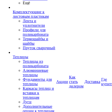
Ещё
Комплектующие к
листовым пластикам
Лента и
уплотнители
Профили для
поликарбоната
Термошайбы и
шайбы
Пруток сварочный
Теплицы
Теплицы из
поликарбоната
Алюминиевые
теплицы
Как
Фундаменты для
Где
Акции
стать
Доставка
теплицы
купит
дилером
Каркасы теплиц и
вставки к
теплицам
Дуги
Дополнительные
опции к теплицам