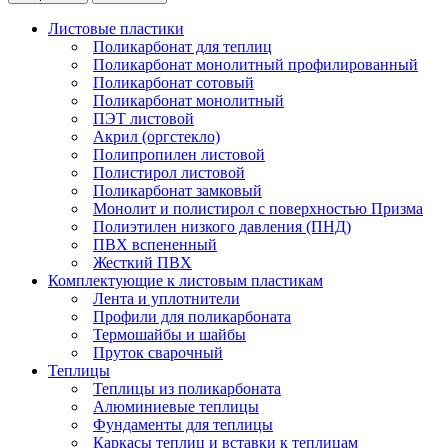
Листовые пластики
Поликарбонат для теплиц
Поликарбонат монолитный профилированный
Поликарбонат сотовый
Поликарбонат монолитный
ПЭТ листовой
Акрил (оргстекло)
Полипропилен листовой
Полистирол листовой
Поликарбонат замковый
Монолит и полистирол с поверхностью Призма
Полиэтилен низкого давления (ПНД)
ПВХ вспененный
Жесткий ПВХ
Комплектующие к листовым пластикам
Лента и уплотнители
Профили для поликарбоната
Термошайбы и шайбы
Пруток сварочный
Теплицы
Теплицы из поликарбоната
Алюминиевые теплицы
Фундаменты для теплицы
Каркасы теплиц и вставки к теплицам