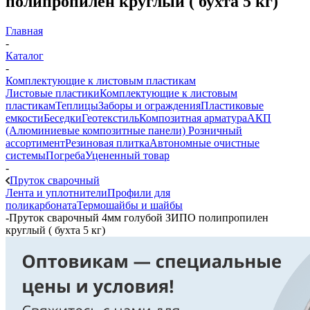
полипропилен круглый ( бухта 5 кг)
Главная
-
Каталог
-
Комплектующие к листовым пластикам
Листовые пластики
Комплектующие к листовым
пластикам
Теплицы
Заборы и ограждения
Пластиковые
емкости
Беседки
Геотекстиль
Композитная арматура
АКП
(Алюминиевые композитные панели)
Розничный
ассортимент
Резиновая плитка
Автономные очистные
системы
Погреба
Уцененный товар
-
Пруток сварочный
Лента и уплотнители
Профили для
поликарбоната
Термошайбы и шайбы
-
Пруток сварочный 4мм голубой ЗИПО полипропилен
круглый ( бухта 5 кг)