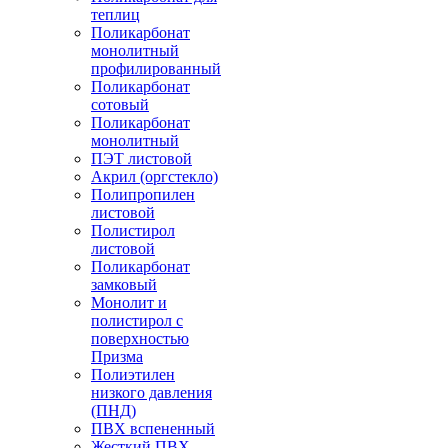
теплиц
Поликарбонат
монолитный
профилированный
Поликарбонат
сотовый
Поликарбонат
монолитный
ПЭТ листовой
Акрил (оргстекло)
Полипропилен
листовой
Полистирол
листовой
Поликарбонат
замковый
Монолит и
полистирол с
поверхностью
Призма
Полиэтилен
низкого давления
(ПНД)
ПВХ вспененный
Жесткий ПВХ