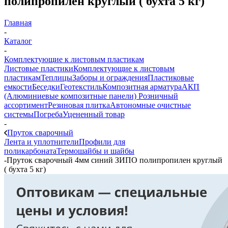
полипропилен круглый ( бухта 5 кг)
Главная
-
Каталог
-
Комплектующие к листовым пластикам
Листовые пластики
Комплектующие к листовым
пластикам
Теплицы
Заборы и ограждения
Пластиковые
емкости
Беседки
Геотекстиль
Композитная арматура
АКП
(Алюминиевые композитные панели)
Розничный
ассортимент
Резиновая плитка
Автономные очистные
системы
Погреба
Уцененный товар
-
Пруток сварочный
Лента и уплотнители
Профили для
поликарбоната
Термошайбы и шайбы
-
Пруток сварочный 4мм синий ЗИПО полипропилен круглый
( бухта 5 кг)