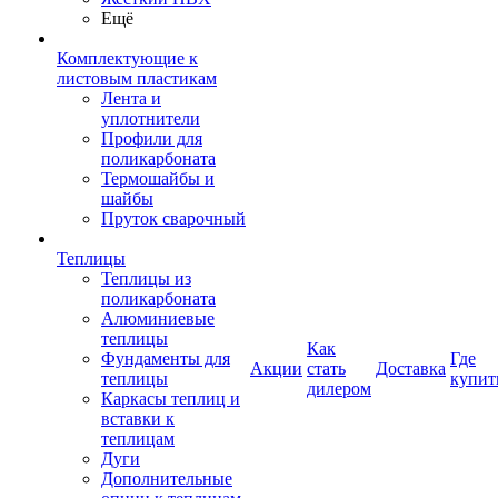
Ещё
Комплектующие к
листовым пластикам
Лента и
уплотнители
Профили для
поликарбоната
Термошайбы и
шайбы
Пруток сварочный
Теплицы
Теплицы из
поликарбоната
Алюминиевые
теплицы
Как
Фундаменты для
Где
Акции
стать
Доставка
теплицы
купит
дилером
Каркасы теплиц и
вставки к
теплицам
Дуги
Дополнительные