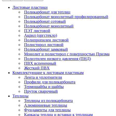
Листовые пластики
Поликарбонат для теплиц
Поликарбонат монолитный профилированный
Поликарбонат сотовый
Поликарбонат монолитный
ПЭТ листовой
Акрил (оргстекло)
Полипропилен листовой
Полистирол листовой
Поликарбонат замковый
Монолит и полистирол с поверхностью Призма
Полиэтилен низкого давления (ПНД)
ПВХ вспененный
Жесткий ПВХ
Комплектующие к листовым пластикам
Лента и уплотнители
Профили для поликарбоната
Термошайбы и шайбы
Пруток сварочный
Теплицы
Теплицы из поликарбоната
Алюминиевые теплицы
Фундаменты для теплицы
Каркасы теплиц и вставки к теплицам