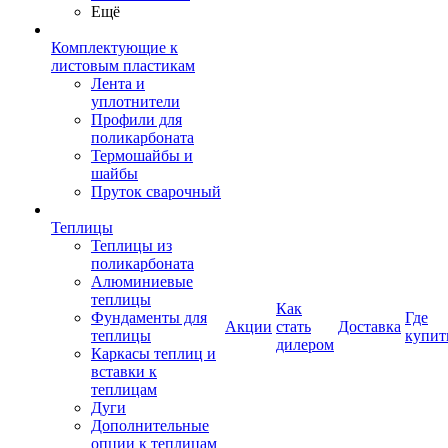
Ещё
Комплектующие к
листовым пластикам
Лента и
уплотнители
Профили для
поликарбоната
Термошайбы и
шайбы
Пруток сварочный
Теплицы
Теплицы из
поликарбоната
Алюминиевые
теплицы
Как
Фундаменты для
Где
Акции
стать
Доставка
теплицы
купит
дилером
Каркасы теплиц и
вставки к
теплицам
Дуги
Дополнительные
опции к теплицам