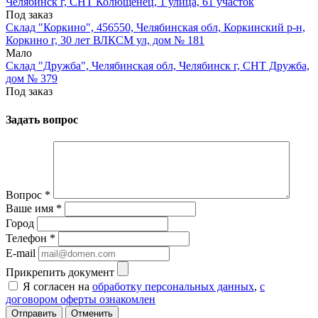
Челябинск г, СНТ Колющенец, 1 улица, 61 участок
Под заказ
Склад "Коркино", 456550, Челябинская обл, Коркинский р-н,
Коркино г, 30 лет ВЛКСМ ул, дом № 181
Мало
Склад "Дружба", Челябинская обл, Челябинск г, СНТ Дружба,
дом № 379
Под заказ
Задать вопрос
Вопрос
*
Ваше имя
*
Город
Телефон
*
E-mail
Прикрепить документ
Я согласен на
обработку персональных данных
,
с
договором оферты ознакомлен
Отменить