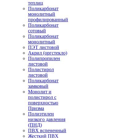
теплиц
Поликарбонат
монолитный
профилированный
Поликарбонат
сотовый
Поликарбонат
монолитный
ПЭТ листовой
Акрил (оргстекло)
Полипропилен
листовой
Полистирол
листовой
Поликарбонат
замковый
Монолит и
полистирол с
поверхностью
Призма
Полиэтилен
низкого давления
(ПНД)
ПВХ вспененный
Жесткий ПВХ