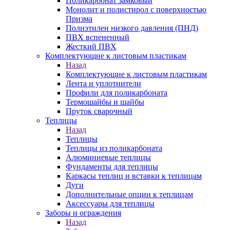
Поликарбонат замковый
Монолит и полистирол с поверхностью
Призма
Полиэтилен низкого давления (ПНД)
ПВХ вспененный
Жесткий ПВХ
Комплектующие к листовым пластикам
Назад
Комплектующие к листовым пластикам
Лента и уплотнители
Профили для поликарбоната
Термошайбы и шайбы
Пруток сварочный
Теплицы
Назад
Теплицы
Теплицы из поликарбоната
Алюминиевые теплицы
Фундаменты для теплицы
Каркасы теплиц и вставки к теплицам
Дуги
Дополнительные опции к теплицам
Аксессуары для теплицы
Заборы и ограждения
Назад