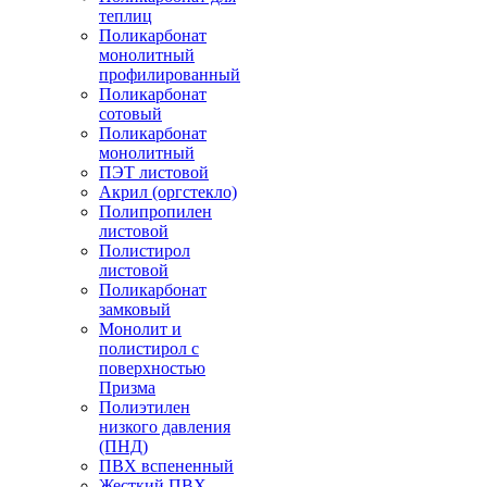
теплиц
Поликарбонат
монолитный
профилированный
Поликарбонат
сотовый
Поликарбонат
монолитный
ПЭТ листовой
Акрил (оргстекло)
Полипропилен
листовой
Полистирол
листовой
Поликарбонат
замковый
Монолит и
полистирол с
поверхностью
Призма
Полиэтилен
низкого давления
(ПНД)
ПВХ вспененный
Жесткий ПВХ