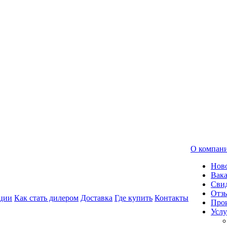
О компан
Нов
Вак
Свид
Отз
ции
Как стать дилером
Доставка
Где купить
Контакты
Про
Услу