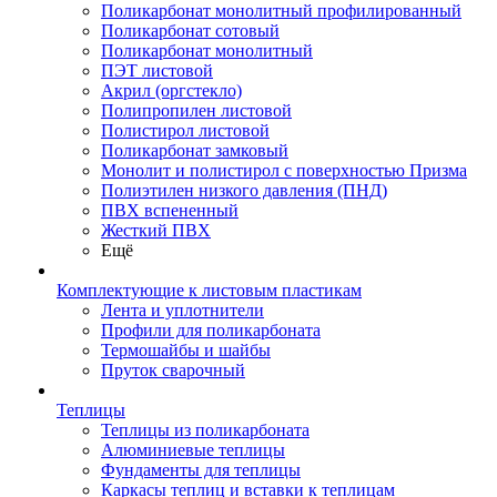
Поликарбонат монолитный профилированный
Поликарбонат сотовый
Поликарбонат монолитный
ПЭТ листовой
Акрил (оргстекло)
Полипропилен листовой
Полистирол листовой
Поликарбонат замковый
Монолит и полистирол с поверхностью Призма
Полиэтилен низкого давления (ПНД)
ПВХ вспененный
Жесткий ПВХ
Ещё
Комплектующие к листовым пластикам
Лента и уплотнители
Профили для поликарбоната
Термошайбы и шайбы
Пруток сварочный
Теплицы
Теплицы из поликарбоната
Алюминиевые теплицы
Фундаменты для теплицы
Каркасы теплиц и вставки к теплицам