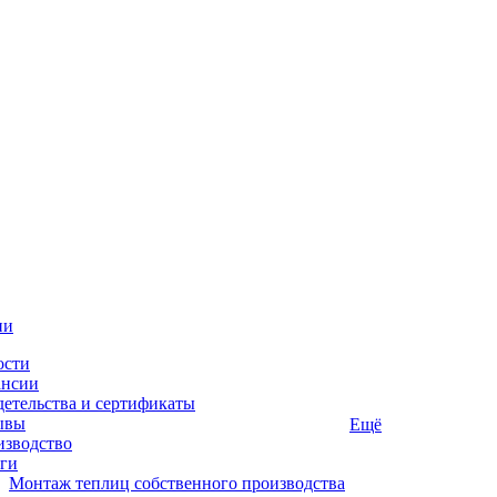
ии
ости
ансии
етельства и сертификаты
ывы
Ещё
изводство
ги
Монтаж теплиц собственного производства