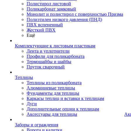
Полистирол листовой
Поликарбонат замковый
Монолит и полистирол с поверхностью Призма
Полиэтилен низкого давления (ПНД)
ПВХ вспененный
Жесткий ПВХ
Ещё
Комплектующие к листовым пластикам
Лента и уплотнители
Профили для поликарбоната
Термошайбы и шайбы
Пруток сварочный
Теплицы
Теплицы из поликарбоната
Алюминиевые теплицы
Фундаменты для теплицы
Каркасы теплиц и вставки к теплицам
Дуги
Дополнительные опции к теплицам
Аксессуары для теплицы
Ак
Заборы и ограждения
Ворота и калитки